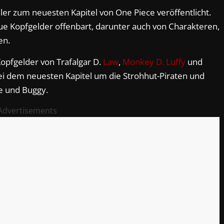
er zum neuesten Kapitel von One Piece veröffentlicht.
e Kopfgelder offenbart, darunter auch von Charakteren,
en.
pfgelder von Trafalgar D.
Law
,
Monkey D. Luffy
und
ei dem neuesten Kapitel um die Strohhut-Piraten und
le und Buggy.
Advertisements