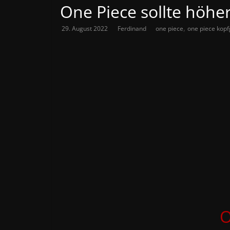
One Piece sollte höher
,
29. August 2022
Ferdinand
one piece
one piece kopf
O