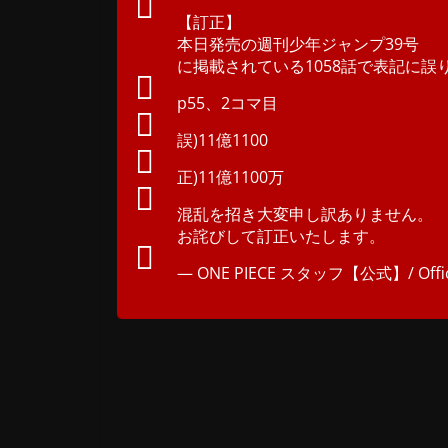
【訂正】
本日発売の週刊少年ジャンプ39号
に掲載されている1058話で表記に誤
p55、2コマ目
誤)11億1100
正)11億1100万
混乱を招き大変申し訳ありません。
お詫びして訂正いたします。
— ONE PIECE スタッフ【公式】/ Official