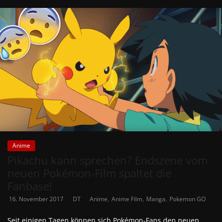
Anime
Pikachu kann sprechen? Endszene vom
neuen Pokémon-Film spaltet die
Fanbase!
,
,
,
16. November 2017
DT
Anime
Anime Film
Manga
Pokemon GO
Seit einigen Tagen können sich Pokémon-Fans den neuen