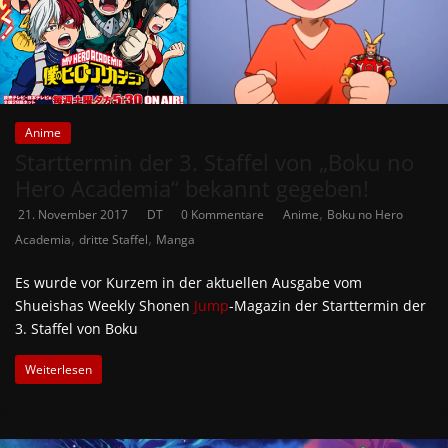
Anime
Starttermin der 3. Staffel von „Boku no
Hero Academia“ bekannt gegeben!
,
21. November 2017
DT
0 Kommentare
Anime
Boku no Hero
,
,
Academia
dritte Staffel
Manga
Es wurde vor Kurzem in der aktuellen Ausgabe vom
Shueishas Weekly Shonen
Jump
-Magazin der Starttermin der
3. Staffel von Boku
Weiterlesen