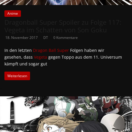
Anime
Dragonball Super Spoiler zu Folge 117:
Vegeta im Schatten von Son Goku
18. November 2017
DT
0 Kommentare
In den letzten
Dragon Ball Super
Folgen haben wir
gesehen, dass
Vegeta
gegen Toppo aus dem 11. Universum
kämpft und sogar gut
Weiterlesen