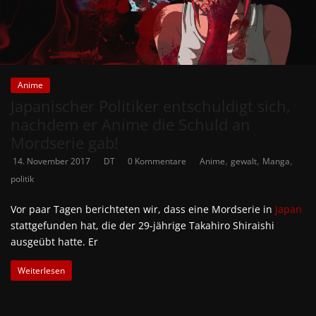
Anime
Japanischer Politiker entschuldigt sich,
nachdem er Anime die Schuld an
Mordserie gab!
,
,
,
14. November 2017
DT
0 Kommentare
Anime
gewalt
Manga
politik
Vor paar Tagen berichteten wir, dass eine Mordserie in
Japan
stattgefunden hat, die der 29-jährige Takahiro Shiraishi
ausgeübt hatte. Er
Weiterlesen