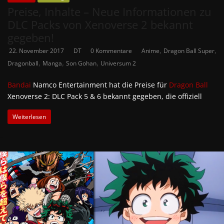
Preise, Inhalte – Neue Informationen zu
DLC Packs von Xenoverse 2 bekannt
gegeben!
,
,
22. November 2017
DT
0 Kommentare
Anime
Dragon Ball Super
,
,
,
Dragonball
Manga
Son Gohan
Universum 2
Bandai
Namco Entertainment hat die Preise für
Dragon Ball
Xenoverse 2: DLC Pack 5 & 6 bekannt gegeben, die offiziell
Weiterlesen