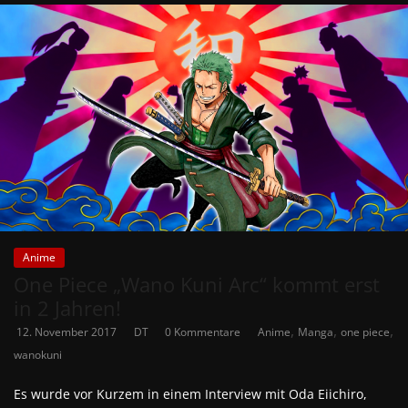
Anime
One Piece „Wano Kuni Arc“ kommt erst
in 2 Jahren!
,
,
,
12. November 2017
DT
0 Kommentare
Anime
Manga
one piece
wanokuni
Es wurde vor Kurzem in einem Interview mit Oda Eiichiro,