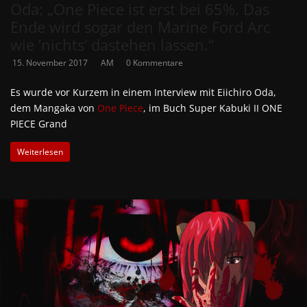
Oda: „One Piece ist erst bei 65%. Das
Ende wird sogar den Marine Ford Arc
wie ’nichts‘ dastehen lassen.“
15. November 2017
AM
0 Kommentare
Es wurde vor Kurzem in einem Interview mit Eiichiro Oda,
dem Mangaka von
One Piece
, im Buch Super Kabuki II ONE
PIECE Grand
Weiterlesen