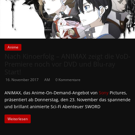
Anime
Nach Kinoerfolg – ANIMAX zeigt die VoD-
Premiere noch vor DVD und Blu-ray
Start!
16. November 2017
AM
0 Kommentare
ANIMAX, das Anime-On-Demand-Angebot von
Sony
Pictures,
präsentiert ab Donnerstag, den 23. November das spannende
und brillant animierte Sci-Fi Abenteuer SWORD
Weiterlesen