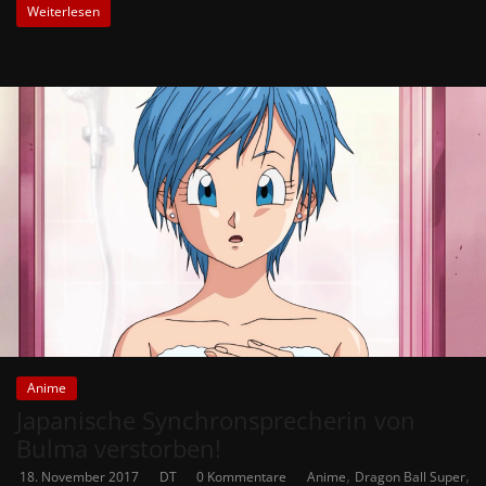
Weiterlesen
Anime
Japanische Synchronsprecherin von
Bulma verstorben!
,
,
18. November 2017
DT
0 Kommentare
Anime
Dragon Ball Super