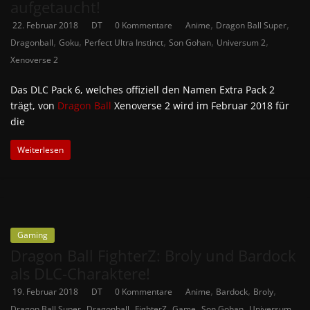
aufgetaucht!
,
,
22. Februar 2018
DT
0 Kommentare
Anime
Dragon Ball Super
,
,
,
,
,
Dragonball
Goku
Perfect Ultra Instinct
Son Gohan
Universum 2
Xenoverse 2
Das DLC Pack 6, welches offiziell den Namen Extra Pack 2
trägt, von
Dragon Ball
Xenoverse 2 wird im Februar 2018 für
die
Weiterlesen
Gaming
Dragon Ball FighterZ: Broly und Bardock
als DLC-Charaktere!
,
,
,
19. Februar 2018
DT
0 Kommentare
Anime
Bardock
Broly
,
,
,
,
,
Dragon Ball Super
Dragonball
FighterZ
Game
Son Gohan
Universum