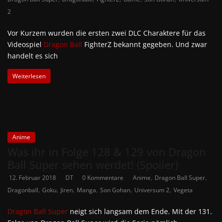
2
Vor Kurzem wurden die ersten zwei DLC Charaktere für das
Videospiel
Dragon Ball
FighterZ bekannt gegeben. Und zwar
handelt es sich
Weiterlesen
Anime
Was ihr in Folge 128 & 129 von Dragon
Ball Super sehen werdet! (Spoiler)
,
,
12. Februar 2018
DT
0 Kommentare
Anime
Dragon Ball Super
,
,
,
,
,
,
Dragonball
Goku
Jiren
Manga
Son Gohan
Universum 2
Vegeta
Dragon Ball Super
neigt sich langsam dem Ende. Mit der 131.