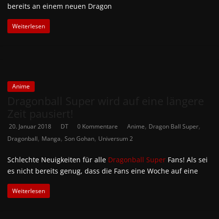
bereits an einem neuen Dragon
Weiterlesen
Anime
Dragonball Super wird auf eine längere
Zeit pausiert!
,
,
20. Januar 2018
DT
0 Kommentare
Anime
Dragon Ball Super
,
,
,
Dragonball
Manga
Son Gohan
Universum 2
Schlechte Neuigkeiten für alle
Dragonball Super
Fans! Als sei
es nicht bereits genug, dass die Fans eine Woche auf eine
Weiterlesen