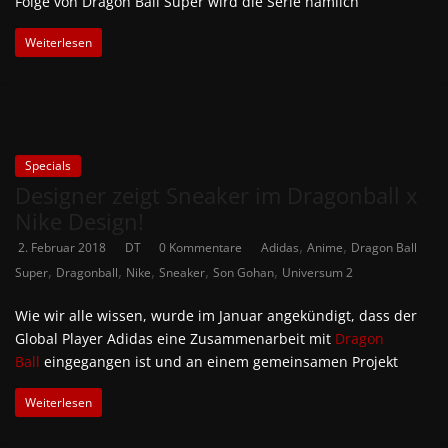
Folge von Dragon Ball Super wird die Serie nämlich
Weiterlesen
Specials
Designer zeigt Sneaker im Dragonball x
Nike Design!
,
,
2. Februar 2018
DT
0 Kommentare
Adidas
Anime
Dragon Ball
,
,
,
,
,
Super
Dragonball
Nike
Sneaker
Son Gohan
Universum 2
Wie wir alle wissen, wurde im Januar angekündigt, dass der
Global Player Adidas eine Zusammenarbeit mit
Dragon
Ball
eingegangen ist und an einem gemeinsamen Projekt
Weiterlesen