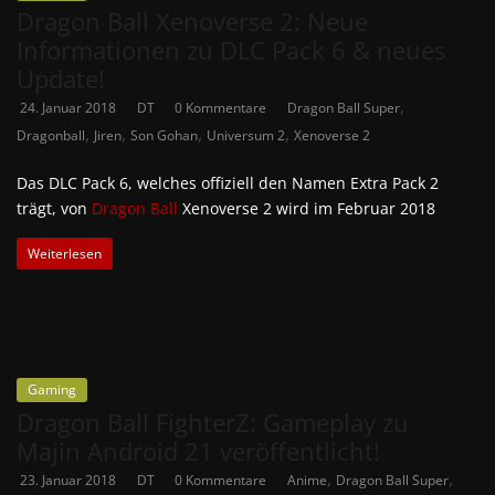
Dragon Ball Xenoverse 2: Neue
Informationen zu DLC Pack 6 & neues
Update!
,
24. Januar 2018
DT
0 Kommentare
Dragon Ball Super
,
,
,
,
Dragonball
Jiren
Son Gohan
Universum 2
Xenoverse 2
Das DLC Pack 6, welches offiziell den Namen Extra Pack 2
trägt, von
Dragon Ball
Xenoverse 2 wird im Februar 2018
Weiterlesen
Gaming
Dragon Ball FighterZ: Gameplay zu
Majin Android 21 veröffentlicht!
,
,
23. Januar 2018
DT
0 Kommentare
Anime
Dragon Ball Super