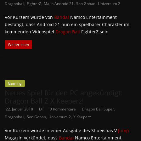
,
,
,
,
Dragonball
FighterZ
Majin Android 21
Son Gohan
Universum 2
Vor Kurzem wurde von
Bandai
Namco Entertainment
bestätigt, dass Android 21 nun ein spielbarer Charakter im
kommenden Videospiel
Dragon Ball
FighterZ sein
Weiterlesen
Gaming
Neues Spiel für den PC angekündigt:
Dragon Ball Z X Keeperz!
,
22. Januar 2018
DT
0 Kommentare
Dragon Ball Super
,
,
,
Dragonball
Son Gohan
Universum 2
X Keeperz
Vor Kurzem wurde in einer Ausgabe des Shueishas V
Jump
-
Magazin verkündet, dass
Bandai
Namco Entertainment