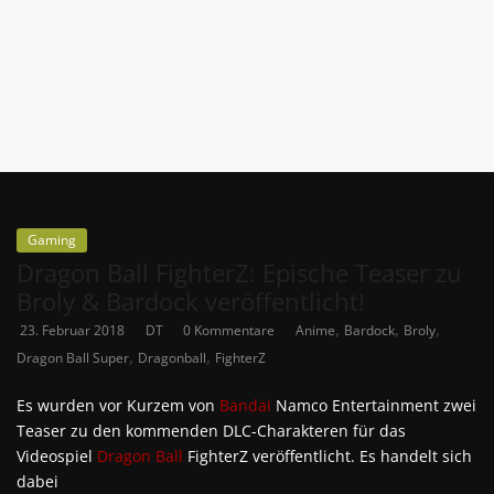
News
Auf
Phanimenal
findest
du
die
aktuellsten
Anime-
Gaming
News
Dragon Ball FighterZ: Epische Teaser zu
aus
Broly & Bardock veröffentlicht!
Japan
,
,
,
23. Februar 2018
DT
0 Kommentare
Anime
Bardock
Broly
und
,
,
Dragon Ball Super
Dragonball
FighterZ
Deutschland
Es wurden vor Kurzem von
Bandai
Namco Entertainment zwei
Teaser zu den kommenden DLC-Charakteren für das
Videospiel
Dragon Ball
FighterZ veröffentlicht. Es handelt sich
dabei