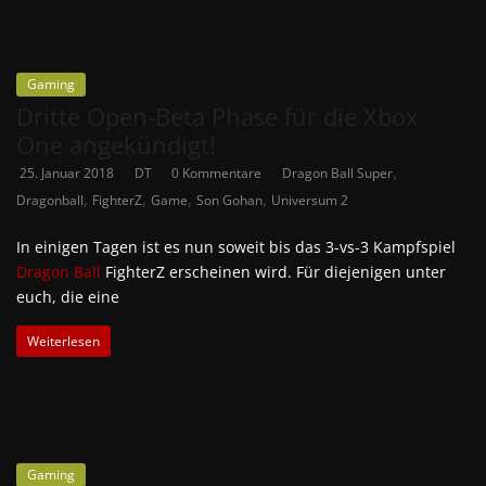
Gaming
Dritte Open-Beta Phase für die Xbox
One angekündigt!
,
25. Januar 2018
DT
0 Kommentare
Dragon Ball Super
,
,
,
,
Dragonball
FighterZ
Game
Son Gohan
Universum 2
In einigen Tagen ist es nun soweit bis das 3-vs-3 Kampfspiel
Dragon Ball
FighterZ erscheinen wird. Für diejenigen unter
euch, die eine
Weiterlesen
Gaming