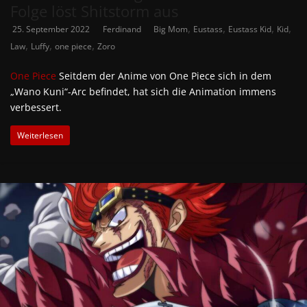
Folge löst Shitstorm aus
,
,
,
,
25. September 2022
Ferdinand
Big Mom
Eustass
Eustass Kid
Kid
,
,
,
Law
Luffy
one piece
Zoro
One Piece
Seitdem der Anime von One Piece sich in dem
„Wano Kuni“-Arc befindet, hat sich die Animation immens
verbessert.
Weiterlesen