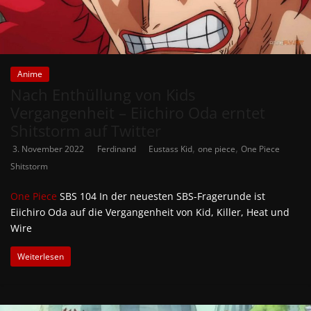
Anime
Nach Enthüllung von Kids
Vergangenheit – Eiichiro Oda erntet
Shitstorm auf Twitter
,
,
3. November 2022
Ferdinand
Eustass Kid
one piece
One Piece
Shitstorm
One Piece
SBS 104 In der neuesten SBS-Fragerunde ist
Eiichiro Oda auf die Vergangenheit von Kid, Killer, Heat und
Wire
Weiterlesen