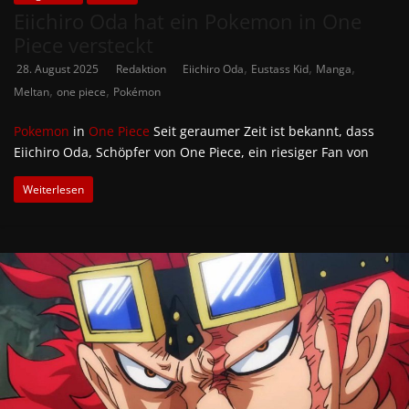
Eiichiro Oda hat ein Pokemon in One
Piece versteckt
,
,
,
28. August 2025
Redaktion
Eiichiro Oda
Eustass Kid
Manga
,
,
Meltan
one piece
Pokémon
Pokemon
in
One Piece
Seit geraumer Zeit ist bekannt, dass
Eiichiro Oda, Schöpfer von One Piece, ein riesiger Fan von
Weiterlesen