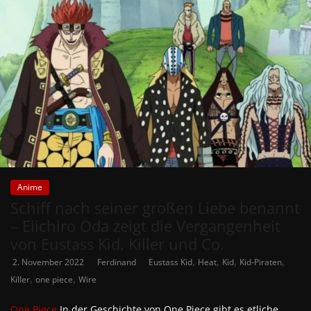
Anime
Schiff nach seiner großen Liebe benannt
– Eiichiro Oda zeigt die Vergangenheit
von Eustass Kid, Killer und Co.
,
,
,
,
2. November 2022
Ferdinand
Eustass Kid
Heat
Kid
Kid-Piraten
,
,
Killer
one piece
Wire
One Piece
In der Geschichte von One Piece gibt es etliche