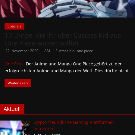
Specials
10 Dinge, die ihr über Eustass Kid aus
One Piece wissen solltet
,
22. November 2020
AM
Eustass Kid
one piece
One Piece
Der Anime und Manga One Piece gehört zu den
erfolgreichsten Anime und Manga der Welt. Dies dürfte nicht
Weiterlesen
Aktuell
Krypto-freundliche Gaming-Plattformen
entdecken