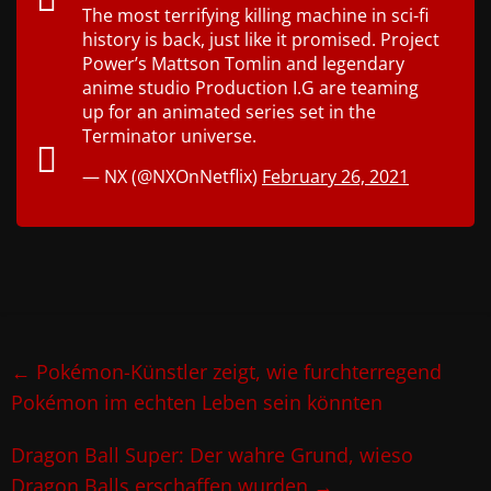
The most terrifying killing machine in sci-fi
history is back, just like it promised. Project
Power’s Mattson Tomlin and legendary
anime studio Production I.G are teaming
up for an animated series set in the
Terminator universe.
— NX (@NXOnNetflix)
February 26, 2021
←
Pokémon-Künstler zeigt, wie furchterregend
Pokémon im echten Leben sein könnten
Dragon Ball Super: Der wahre Grund, wieso
Dragon Balls erschaffen wurden
→