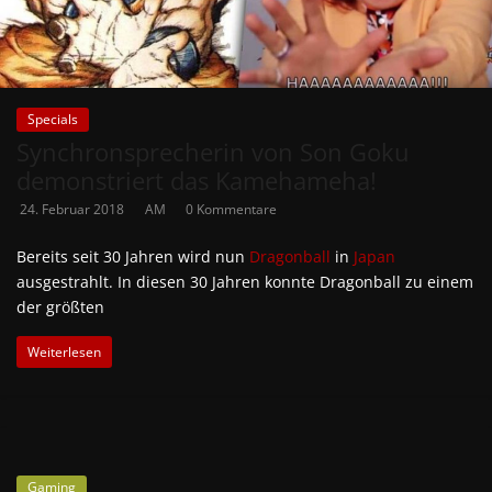
Specials
Synchronsprecherin von Son Goku
demonstriert das Kamehameha!
24. Februar 2018
AM
0 Kommentare
Bereits seit 30 Jahren wird nun
Dragonball
in
Japan
ausgestrahlt. In diesen 30 Jahren konnte Dragonball zu einem
der größten
Weiterlesen
Gaming