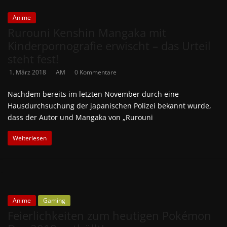
Anime
Rurouni Kenshin Mangaka mit
Kinderpornografie erwischt – das Urteil
steht fest!
1. März 2018
AM
0 Kommentare
Nachdem bereits im letzten November durch eine
Hausdurchsuchung der japanischen Polizei bekannt wurde,
dass der Autor und Mangaka von „Rurouni
Weiterlesen
Anime
Gaming
Feierlichkeiten zum heutigen Pokémon