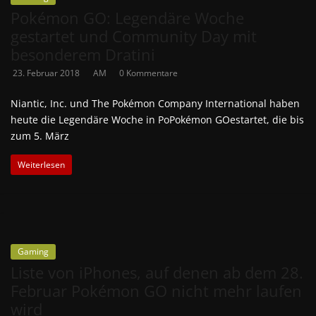
Pokémon GO: Legendäre Woche
gestartet und Community Day mit
besonderem Dratini
23. Februar 2018
AM
0 Kommentare
Niantic, Inc. und The Pokémon Company International haben
heute die Legendäre Woche in PoPokémon GOestartet, die bis
zum 5. März
Weiterlesen
Gaming
Liste von iPhones, auf denen ab dem 28.
Februar Pokémon GO nicht mehr laufen
wird