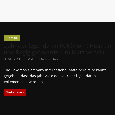
Gaming
„Jahr der legendären Pokémon“: Heatran
und Regigigas werden im März verteilt
1. März 2018
AM
0 Kommentare
The Pokémon Company International hatte bereits bekannt
gegeben, dass das Jahr 2018 das Jahr der legendären
Pokémon sein wird! So
Weiterlesen