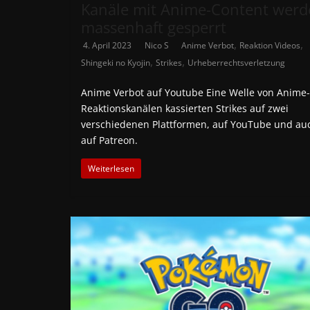
Kanäle mit Anime-Content wer
massenhaft gesperrt
,
,
4. April 2023
Nico S
Anime Verbot
Reaktion Videos
,
,
Shingeki no Kyojin
Strikes
Urheberrechtsverletzung
Anime Verbot auf Youtube Eine Welle von Anime-
Reaktionskanälen kassierten Strikes auf zwei
verschiedenen Plattformen, auf YouTube und au
auf Patreon.
Weiterlesen