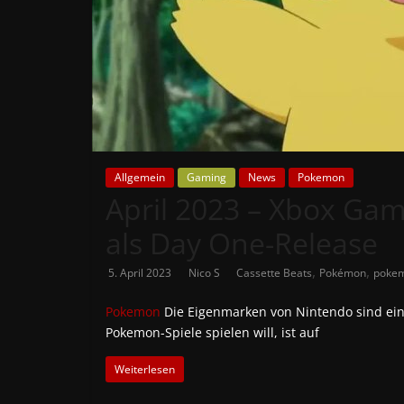
News
Auf
Phanimenal
findest
du
die
aktuellsten
Allgemein
Gaming
News
Pokemon
April 2023 – Xbox Ga
Anime-
News
als Day One-Release
aus
Japan
,
,
5. April 2023
Nico S
Cassette Beats
Pokémon
pokem
und
Deutschland
Pokemon
Die Eigenmarken von Nintendo sind ein
Pokemon-Spiele spielen will, ist auf
Weiterlesen