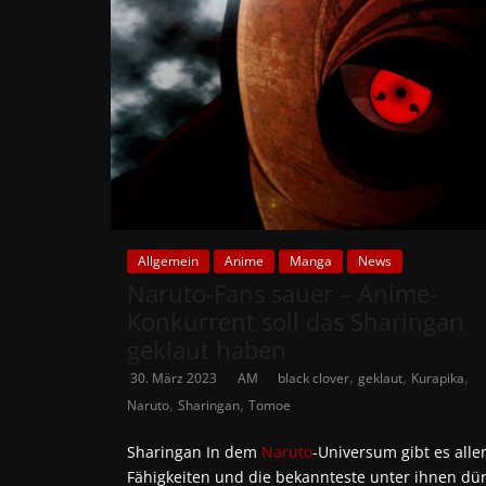
Allgemein
Anime
Manga
News
Naruto-Fans sauer – Anime-
Konkurrent soll das Sharingan
geklaut haben
,
,
,
30. März 2023
AM
black clover
geklaut
Kurapika
,
,
Naruto
Sharingan
Tomoe
Sharingan In dem
Naruto
-Universum gibt es aller
Fähigkeiten und die bekannteste unter ihnen dür