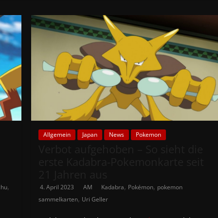
Allgemein
Japan
News
Pokemon
Verbot aufgehoben – So sieht die
erste Kadabra-Pokemonkarte seit
21 Jahren aus
,
,
,
chu
4. April 2023
AM
Kadabra
Pokémon
pokemon
,
sammelkarten
Uri Geller