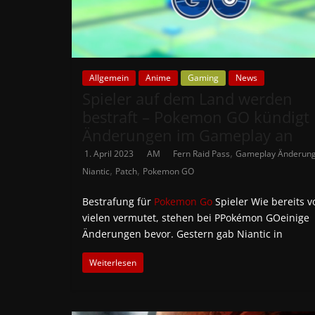
Allgemein
Anime
Gaming
News
Spieler auf dem Land werden
bestraft – Pokemon GO kündigt
Änderungen im Gameplay an
,
1. April 2023
AM
Fern Raid Pass
Gameplay Änderun
,
,
Niantic
Patch
Pokemon GO
Bestrafung für
Pokemon Go
Spieler Wie bereits v
vielen vermutet, stehen bei PPokémon GOeinige
Änderungen bevor. Gestern gab Niantic in
Weiterlesen