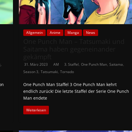
Allgemein
Anime
Manga
News
One Punch Man – Tatsumaki und
Saitama haben gegeneinander
gekämpft
,
,
,
,
g
31. März 2023
AM
3. Staffel
One Punch Man
Saitama
,
,
Season 3
Tatsumaki
Tornado
on
One Punch Man Staffel 3 One Punch Man kehrt
endlich zurück! Die letzte Staffel der Serie One Punch
Man endete
Weiterlesen