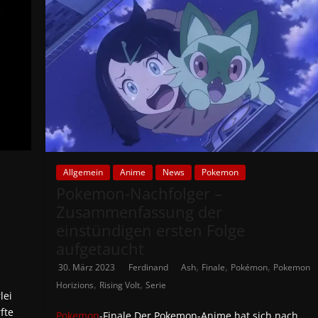
Allgemein
Anime
News
Pokemon
Pokemon-Nachfolger –
Zusammenfassung der
einstündigen ersten Folge
aufgetaucht
,
,
,
30. März 2023
Ferdinand
Ash
Finale
Pokémon
Pokemon
,
,
Horizions
Rising Volt
Serie
lei
fte
Pokemon
-Finale Der Pokemon-Anime hat sich nach