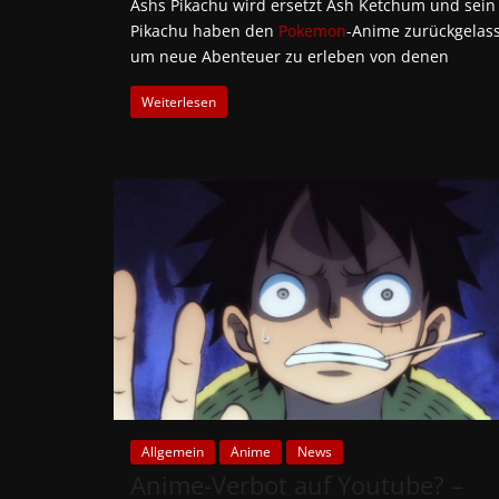
Ashs Pikachu wird ersetzt Ash Ketchum und sein
Pikachu haben den
Pokemon
-Anime zurückgelas
um neue Abenteuer zu erleben von denen
Weiterlesen
Allgemein
Anime
News
Anime-Verbot auf Youtube? –