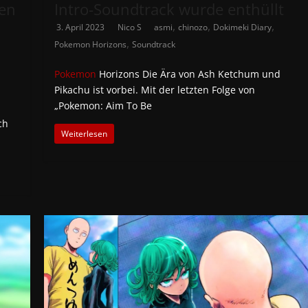
den
Intro-Soundtrack wurde enthüllt
,
,
,
3. April 2023
Nico S
asmi
chinozo
Dokimeki Diary
,
Pokemon Horizons
Soundtrack
Pokemon
Horizons Die Ära von Ash Ketchum und
Pikachu ist vorbei. Mit der letzten Folge von
„Pokemon: Aim To Be
ch
Weiterlesen