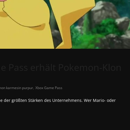
me Pass erhält Pokemon-Klon
,
on karmesin purpur
Xbox Game Pass
e der größten Stärken des Unternehmens. Wer Mario- oder