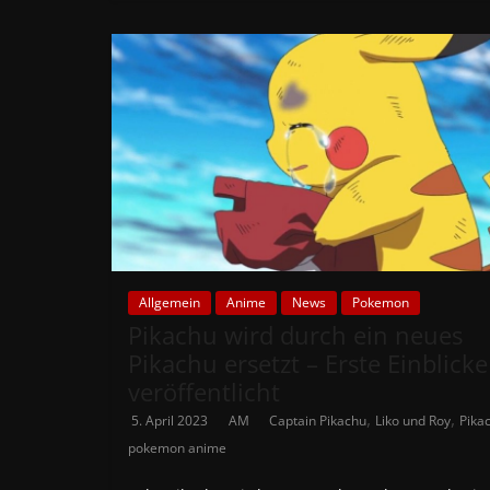
Allgemein
Anime
News
Pokemon
Pikachu wird durch ein neues
Pikachu ersetzt – Erste Einblicke
veröffentlicht
,
,
5. April 2023
AM
Captain Pikachu
Liko und Roy
Pika
pokemon anime