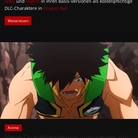
Goku
und
Vegeta
in ihren Basis-Versionen als kostenpflichtige
DLC-Charaktere in
Dragon Ball
Weiterlesen
Anime
Neue Charakterdesigns zum neuen Arc