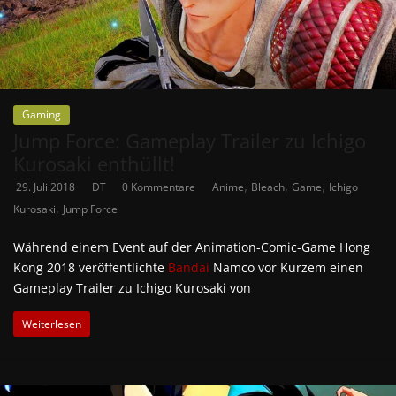
Gaming
Jump Force: Gameplay Trailer zu Ichigo
Kurosaki enthüllt!
,
,
,
29. Juli 2018
DT
0 Kommentare
Anime
Bleach
Game
Ichigo
,
Kurosaki
Jump Force
Während einem Event auf der Animation-Comic-Game Hong
Kong 2018 veröffentlichte
Bandai
Namco vor Kurzem einen
Gameplay Trailer zu Ichigo Kurosaki von
Weiterlesen