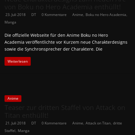
von Boku no Hero Academia enthüllt!
,
,
23. Juli 2018
DT
0 Kommentare
Anime
Boku no Hero Academia
Manga
Die offizielle Webseite für den Anime Boku no Hero
Academia veröffentlichte vor Kurzem neue Charakterdesigns
sowie die Synchronsprecher der Charaktere. Die
Weiterlesen
Anime
Teaser zur dritten Staffel von Attack on
Titan enthüllt!
,
,
21. Juli 2018
DT
0 Kommentare
Anime
Attack on Titan
dritte
,
Staffel
Manga