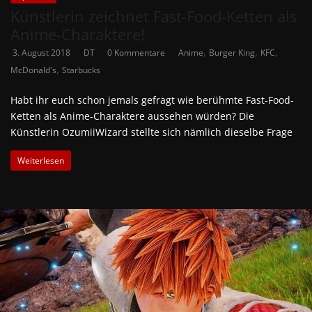
Künstlerin zeichnet Fast-Food-Ketten als
Anime-Charaktere!
,
,
,
3. August 2018
DT
0 Kommentare
Anime
Burger King
KFC
,
McDonald's
Starbucks
Habt ihr euch schon jemals gefragt wie berühmte Fast-Food-
Ketten als Anime-Charaktere aussehen würden? Die
Künstlerin OzumiiWizard stellte sich nämlich dieselbe Frage
Weiterlesen