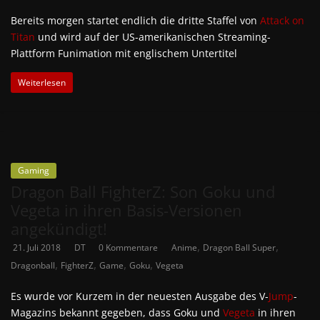
Bereits morgen startet endlich die dritte Staffel von
Attack on
Titan
und wird auf der US-amerikanischen Streaming-
Plattform Funimation mit englischem Untertitel
Weiterlesen
Gaming
Dragon Ball FighterZ: Son Goku und
Vegeta in ihren Basis-Versionen
angekündigt!
,
,
21. Juli 2018
DT
0 Kommentare
Anime
Dragon Ball Super
,
,
,
,
Dragonball
FighterZ
Game
Goku
Vegeta
Es wurde vor Kurzem in der neuesten Ausgabe des V-
Jump
-
Magazins bekannt gegeben, dass Goku und
Vegeta
in ihren