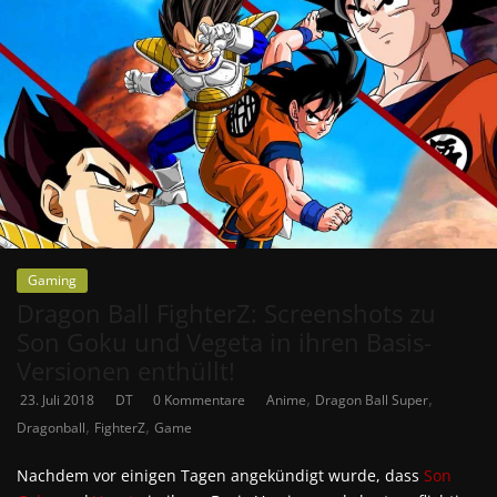
Gaming
Dragon Ball FighterZ: Screenshots zu
Son Goku und Vegeta in ihren Basis-
Versionen enthüllt!
,
,
23. Juli 2018
DT
0 Kommentare
Anime
Dragon Ball Super
,
,
Dragonball
FighterZ
Game
Nachdem vor einigen Tagen angekündigt wurde, dass
Son