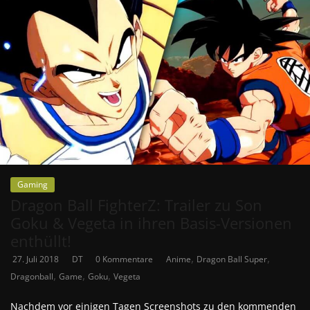
Gaming
Dragon Ball FighterZ: Trailer zu Son
Goku & Vegeta in ihren Basis-Versionen
enthüllt!
,
,
27. Juli 2018
DT
0 Kommentare
Anime
Dragon Ball Super
,
,
,
Dragonball
Game
Goku
Vegeta
Nachdem vor einigen Tagen Screenshots zu den kommenden