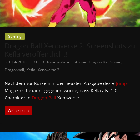
Gaming
Dragon Ball Xenoverse 2: Screenshots zu
Kefla veröffentlicht!
,
,
23. Juli 2018
DT
0 Kommentare
Anime
Dragon Ball Super
,
,
Dragonball
Kefla
Xenoverse 2
Nachdem vor Kurzem in der neusten Ausgabe des V-
Jump
-
Magazins bekannt gegeben wurde, dass Kefla als DLC-
Charakter in
Dragon Ball
Xenoverse
Weiterlesen