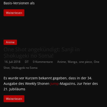
Basis-Versionen als
Weiterlesen
Anime
One Shot angekündigt: Sanji in
Shokugeki no Soma!
,
,
,
16. Juli 2018
DT
0 Kommentare
Anime
Manga
one piece
One
,
Shot
Shokugeki no Soma
Es wurde vor Kurzem bekannt gegeben, dass in der 34.
Ausgabe des Weekly Shonen
Jump
-Magazins, zur Feier des
21. Jubiläums
Weiterlesen