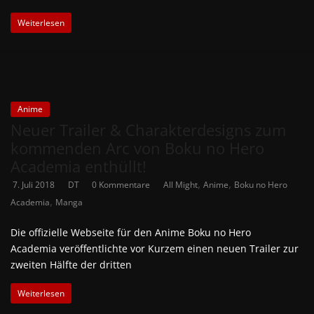
Weiterlesen
Anime
Neuer Trailer & Charakterdesigns zum
kommenden Arc von Boku no Hero
Academia enthüllt!
,
,
7. Juli 2018
DT
0 Kommentare
All Might
Anime
Boku no Hero
,
Academia
Manga
Die offizielle Webseite für den Anime Boku no Hero
Academia veröffentlichte vor Kurzem einen neuen Trailer zur
zweiten Hälfte der dritten
Weiterlesen