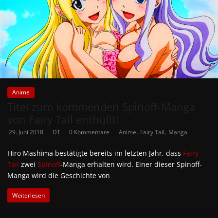
Anime
Titel zum kommenden Spinoff-Manga
von Fairy Tail enthüllt!
,
,
29. Juni 2018
DT
0 Kommentare
Anime
Fairy Tail
Manga
Hiro Mashima bestätigte bereits im letzten Jahr, dass
Fairy
Tail
zwei
Spinoff
-Manga erhalten wird. Einer dieser Spinoff-
Manga wird die Geschichte von
Weiterlesen