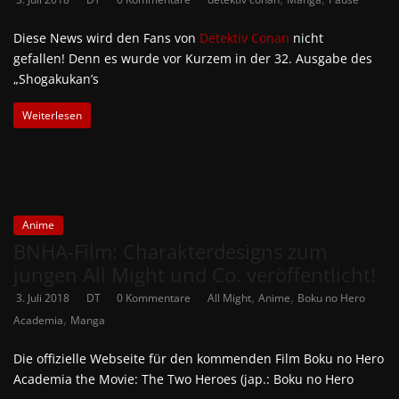
Diese News wird den Fans von
Detektiv Conan
nicht
gefallen! Denn es wurde vor Kurzem in der 32. Ausgabe des
„Shogakukan’s
Weiterlesen
Anime
BNHA-Film: Charakterdesigns zum
jungen All Might und Co. veröffentlicht!
,
,
3. Juli 2018
DT
0 Kommentare
All Might
Anime
Boku no Hero
,
Academia
Manga
Die offizielle Webseite für den kommenden Film Boku no Hero
Academia the Movie: The Two Heroes (jap.: Boku no Hero