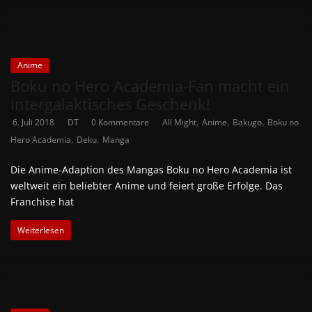
Anime
Boku no Hero Academia-Fan macht ein
intergalaktisches Geschenk!
,
,
,
6. Juli 2018
DT
0 Kommentare
All Might
Anime
Bakugo
Boku no
,
,
Hero Academia
Deku
Manga
Die Anime-Adaption des Mangas Boku no Hero Academia ist
weltweit ein beliebter Anime und feiert große Erfolge. Das
Franchise hat
Weiterlesen