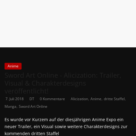
News
Auf
Phanimenal
findest
du
die
aktuellsten
Anime-
Anime
News
Sword Art Online - Alicization: Trailer,
aus
Visual & Charakterdesigns
Japan
veröffentlicht!
und
,
,
,
7. Juli 2018
DT
0 Kommentare
Alicization
Anime
dritte Staffel
Deutschland
,
Manga
Sword Art Online
Es wurde vor Kurzem auf der diesjährigen Anime Expo ein
neuer Trailer, ein Visual sowie weitere Charakterdesigns zur
kommenden dritten Staffel