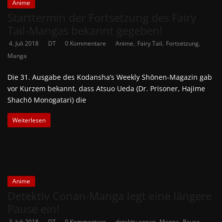
Anime
Starttermin der Fortsetzung des Fairy
Tail-Mangas bekannt gegeben!
,
,
,
4. Juli 2018
DT
0 Kommentare
Anime
Fairy Tail
Fortsetzung
Manga
Die 31. Ausgabe des Kodansha’s Weekly Shōnen-Magazin gab
vor Kurzem bekannt, dass Atsuo Ueda (Dr. Prisoner, Hajime
Shachō Monogatari) die
Weiterlesen
Anime
Detektiv Conan-Manga legt eine längere
Pause ein!
,
,
3. Juli 2018
DT
0 Kommentare
detektiv conan
Manga
Pause