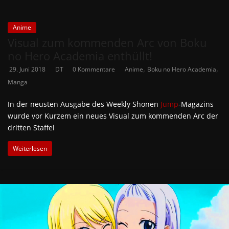
Anime
Visual zum kommenden Arc von Boku
no Hero Academia enthüllt!
,
,
29. Juni 2018
DT
0 Kommentare
Anime
Boku no Hero Academia
Manga
In der neusten Ausgabe des Weekly Shonen
Jump
-Magazins
wurde vor Kurzem ein neues Visual zum kommenden Arc der
dritten Staffel
Weiterlesen