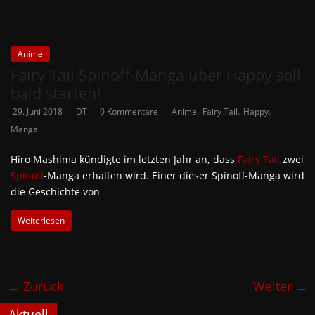
Anime
Fairy Tail Spinoff-Manga über Happy soll
bald starten!
,
,
,
29. Juni 2018
DT
0 Kommentare
Anime
Fairy Tail
Happy
Manga
Hiro Mashima kündigte im letzten Jahr an, dass
Fairy Tail
zwei
Spinoff
-Manga erhalten wird. Einer dieser Spinoff-Manga wird
die Geschichte von
Weiterlesen
← Zurück
Weiter →
Aktuell