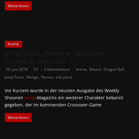
Weiterlesen
Anime
Jump Force: Weiterer spielbarer
Charakter enthüllt!
,
,
,
29. Juni 2018
DT
0 Kommentare
Anime
Bleach
Dragon Ball
,
,
,
Jump Force
Manga
Naruto
one piece
Vor Kurzem wurde in der neusten Ausgabe des Weekly
Shounen
Jump
-Magazins ein weiterer Charakter bekannt
gegeben, der im kommenden Crossover-Game
Weiterlesen