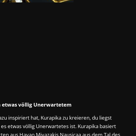
on etwas völlig Unerwartetem
 inspiriert hat, Kurapika zu kreieren, du liegst
 es etwas völlig Unerwartetes ist. Kurapika basiert
kten aus Hayao Miyazakis Nausicaa aus dem Tal des