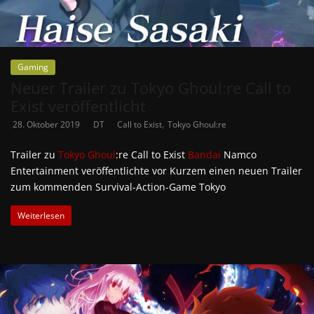
Gaming
Neuer Trailer zu Tokyo Ghoul:re Call to
Exist veröffentlicht
,
28. Oktober 2019
DT
Call to Exist
Tokyo Ghoul:re
Trailer zu
Tokyo Ghoul
:re Call to Exist
Bandai
Namco
Entertainment veröffentlichte vor Kurzem einen neuen Trailer
zum kommenden Survival-Action-Game Tokyo
Weiterlesen