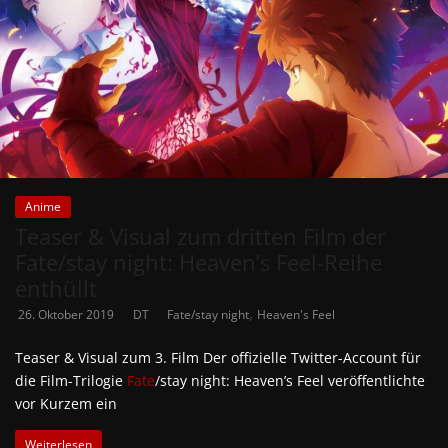
Anime
Teaser & Visual zum dritten Film der
Fate/stay night: Heaven’s Feel-Reihe
enthüllt
,
26. Oktober 2019
DT
Fate/stay night
Heaven's Feel
Teaser & Visual zum 3. Film Der offizielle Twitter-Account für
die Film-Trilogie
Fate
/stay night: Heaven’s Feel veröffentlichte
vor Kurzem ein
Weiterlesen