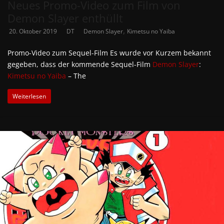
Neues Promo-Video zum Film von
Demon Slayer enthüllt
,
20. Oktober 2019
DT
Demon Slayer
Kimetsu no Yaiba
Promo-Video zum Sequel-Film Es wurde vor Kurzem bekannt
gegeben, dass der kommende Sequel-Film
Demon Slayer
:
Kimetsu no Yaiba
– The
Weiterlesen