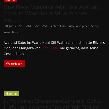
One Piece Mangaka zeigt, wie Ace und
Sabo im Wano Kuni-Stil aussehen
würden
,
,
,
,
,
,
30. Juni 2020
AM
Ace
ASL
Eiichiro Oda
Luffy
one piece
Sabo
Wano Kuni
Ace und Sabo im Wano Kuni-Stil Wahrscheinlich hätte Eiichiro
Oda, der Mangaka von
One Piece
, nie gedacht, dass seine
Geschichten
Weiterlesen
Gaming
Jump Force: Crossover-Game mit Goku,
Luffy und co angekündigt! (mit Trailer)