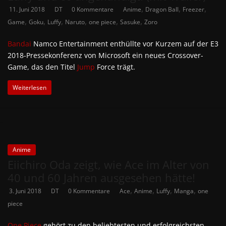
,
,
,
11. Juni 2018
DT
0 Kommentare
Anime
Dragon Ball
Freezer
,
,
,
,
,
,
Game
Goku
Luffy
Naruto
one piece
Sasuke
Zoro
Bandai
Namco Entertainment enthüllte vor Kurzem auf der E3
2018-Pressekonferenz von Microsoft ein neues Crossover-
Game, das den Titel
Jump
Force trägt.
Weiterlesen
Anime
Eiichiro Oda zeigt, wie Ace im Alter von
40 und 60 Jahren ausgesehen hätte!
,
,
,
,
3. Juni 2018
DT
0 Kommentare
Ace
Anime
Luffy
Manga
one
piece
One Piece
gehört zu den beliebtesten und erfolgreichsten