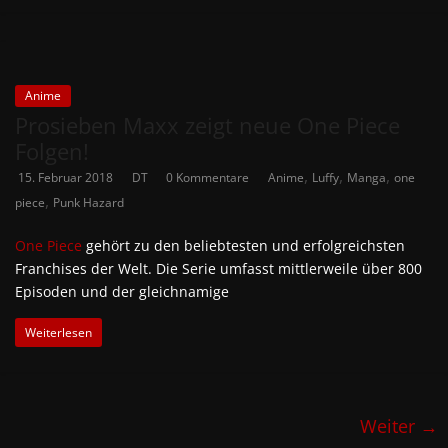
Anime
Prosieben Maxx zeigt neue One Piece
Folgen!
,
,
,
15. Februar 2018
DT
0 Kommentare
Anime
Luffy
Manga
one
,
piece
Punk Hazard
One Piece
gehört zu den beliebtesten und erfolgreichsten
Franchises der Welt. Die Serie umfasst mittlerweile über 800
Episoden und der gleichnamige
Weiterlesen
Weiter →