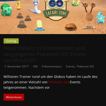
Gaming
Neue Details zu kommenden und
vergangenen Pokémon GO Events
veröffentlicht
,
7. November 2017
AM
0 Kommentare
Events
Pokemon GO
Millionen Trainer rund um den Globus haben im Laufe des
Jahres an einer Vielzahl von
Pokémon GO
-Events
teilgenommen. Nachdem vor
Weiterlesen