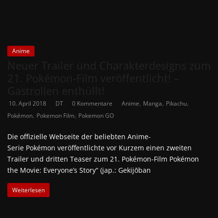
Anime
Neuer Trailer und Charakterdesigns zum
21. Pokémon-Film veröffentlicht! –
Gastrollen enthüllt!
,
,
,
10. April 2018
DT
0 Kommentare
Anime
Manga
Pikachu
,
,
Pokémon
Pokemon Film
Pokemon GO
Die offizielle Webseite der beliebten Anime-
Serie Pokémon veröffentlichte vor Kurzem einen zweiten
Trailer und dritten Teaser zum 21. Pokémon-Film Pokémon
the Movie: Everyone’s Story“ (jap.: Gekijōban
Weiterlesen