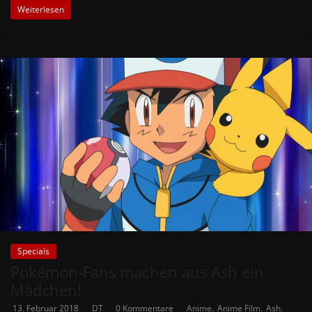
Weiterlesen
Specials
Pokémon-Fans machen aus Ash ein
Mädchen!
,
,
,
13. Februar 2018
DT
0 Kommentare
Anime
Anime Film
Ash