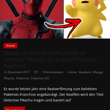
Anime
Deadpool-Star Ryan Reynolds ist
Detektiv Pikachu im ersten Pokémon-
Realfilm!
,
,
,
8. Dezember 2017
DT
0 Kommentare
Anime
deadpool
Manga
,
,
Pikachu
Pokémon
Pokemon GO
Es wurde letztes Jahr eine Realverfilmung zum beliebten
Pokémon-Franchise angekündigt. Der Realfilm wird den Titel
Detective Pikachu tragen und basiert auf