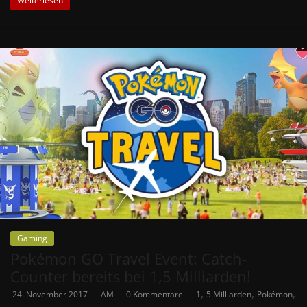
Weiterlesen
Gaming
Pokémon GO Travel Event: Catch-
Counter bereits bei 1,5 Milliarden!
,
,
,
24. November 2017
AM
0 Kommentare
1
5 Milliarden
Pokémon