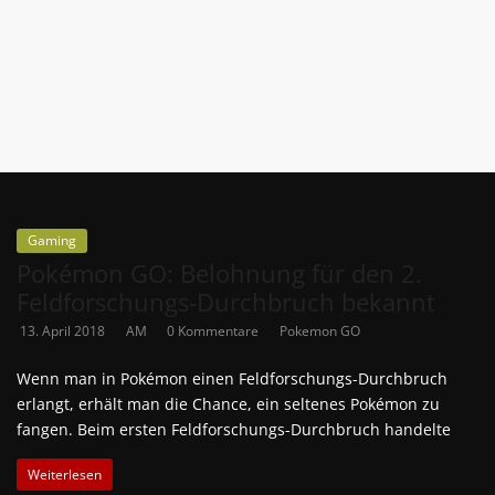
News
Auf
Phanimenal
findest
du
die
aktuellsten
Anime-
Gaming
News
Pokémon GO: Belohnung für den 2.
aus
Feldforschungs-Durchbruch bekannt
Japan
13. April 2018
AM
0 Kommentare
Pokemon GO
und
Deutschland
Wenn man in Pokémon einen Feldforschungs-Durchbruch
erlangt, erhält man die Chance, ein seltenes Pokémon zu
fangen. Beim ersten Feldforschungs-Durchbruch handelte
Weiterlesen