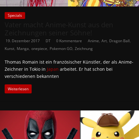
Specials
Vater macht Anime-Kunst aus den
Zeichnungen seiner Söhne!
,
,
,
19. Dezember 2017
DT
0 Kommentare
Anime
Art
Dragon Ball
,
,
,
,
Kunst
Manga
onepiece
Pokemon GO
Zeichnung
Thomas Romain ist ein französischer Künstler, der als Anime-
Zeichner in Tokio in
Japan
arbeitet. Er hat schon bei
verschiedenen bekannten
Weiterlesen