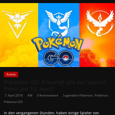
Anime
Pokémon GO: Erwartet uns ein Special-
Event am 10. April?
,
,
7. April 2018
AM
0 Kommentare
Legendäre Pokémon
Pokémon
Pokemon GO
In den vergangenen Stunden, haben einige Spieler von