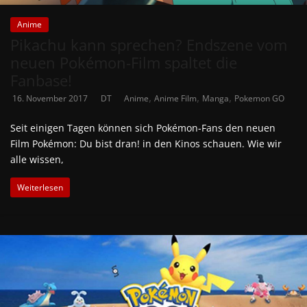
Anime
Pikachu kann sprechen? Endszene vom
neuen Pokémon-Film spaltet die
Fanbase!
,
,
,
16. November 2017
DT
Anime
Anime Film
Manga
Pokemon GO
Seit einigen Tagen können sich Pokémon-Fans den neuen
Film Pokémon: Du bist dran! in den Kinos schauen. Wie wir
alle wissen,
Weiterlesen