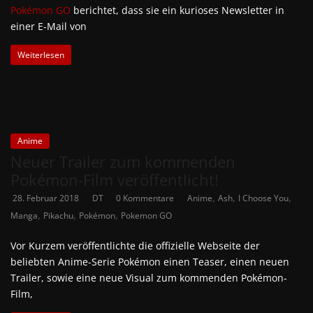
Pokémon GO
berichtet, dass sie ein kurioses Newsletter in
einer E-Mail von
Weiterlesen
Anime
Neuer Trailer zum kommenden
Pokémon-Film veröffentlicht!
,
,
,
28. Februar 2018
DT
0 Kommentare
Anime
Ash
I Choose You
,
,
,
Manga
Pikachu
Pokémon
Pokemon GO
Vor Kurzem veröffentlichte die offizielle Webseite der
beliebten Anime-Serie Pokémon einen Teaser, einen neuen
Trailer, sowie eine neue Visual zum kommenden Pokémon-
Film,