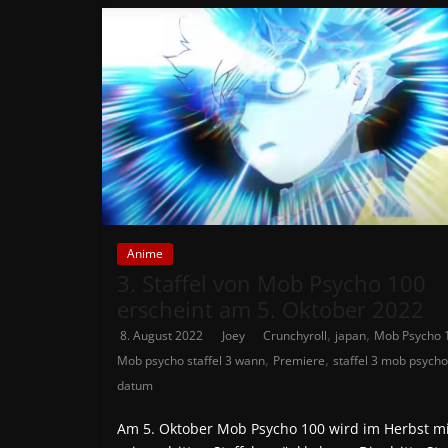
Anime
3. Staffel von Mob Psycho 100
erscheint am 5. Oktober 2022
,
,
8. August 2022
Joey
Crunchyroll
japan
Mob Psycho 
,
,
Mob psycho staffel 3 wann
Premiere
staffel 3 mob psycho
datum
Am 5. Oktober Mob Psycho 100 wird im Herbst mi