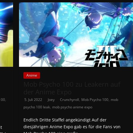
Anime
Mob Psycho 100 zu Leakern auf
der Anime Expo
,
,
,
100
5. Juli 2022
Joey
Crunchyroll
Mob Psycho 100
mob
,
psycho 100 leak
mob psycho anime expo
Endlich Dritte Staffel angekündigt Auf der
diesjährigen Anime Expo gab es für die Fans von
t