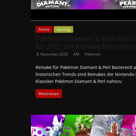
Anime
Gaming
Pokémon Diamant & Perl sollen
für 2021 ein Remake bekomme
8. November 2020
AM
Pokémon
Remake für Pokémon Diamant & Perl Basierend a
historischen Trends sind Remakes der Nintendo 
Klassiker Pokémon Diamant & Perl nahezu
Weiterlesen