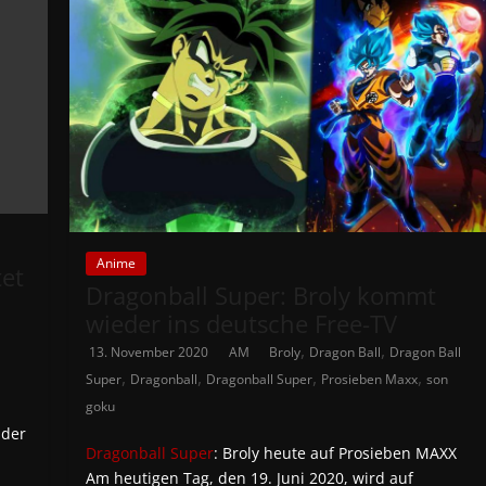
Anime
tet
Dragonball Super: Broly kommt
wieder ins deutsche Free-TV
,
,
13. November 2020
AM
Broly
Dragon Ball
Dragon Ball
,
,
,
,
Super
Dragonball
Dragonball Super
Prosieben Maxx
son
goku
 der
Dragonball Super
: Broly heute auf Prosieben MAXX
Am heutigen Tag, den 19. Juni 2020, wird auf