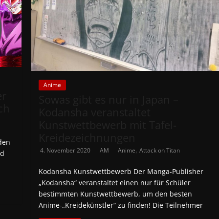
Anime
er
Sowas gibt es nur in Japan –
ch
Kodansha veranstaltet
Kunstwettbewerb mit Tafel-
Kreidezeichnungen
 den
,
4. November 2020
AM
Anime
Attack on Titan
nd
Kodansha Kunstwettbewerb Der Manga-Publisher
„Kodansha“ veranstaltet einen nur für Schüler
bestimmten Kunstwettbewerb, um den besten
Anime-„Kreidekünstler“ zu finden! Die Teilnehmer