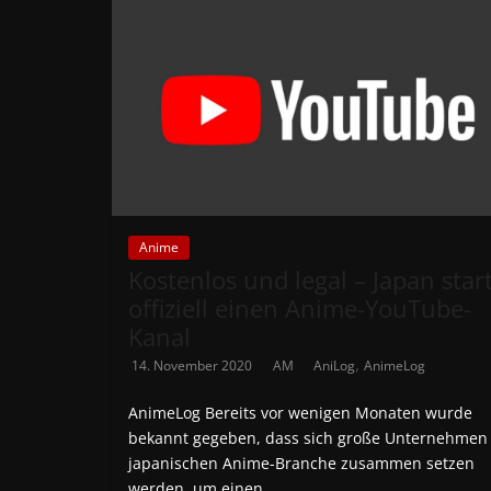
Anime
Kostenlos und legal – Japan star
offiziell einen Anime-YouTube-
Kanal
,
14. November 2020
AM
AniLog
AnimeLog
AnimeLog Bereits vor wenigen Monaten wurde
bekannt gegeben, dass sich große Unternehmen
japanischen Anime-Branche zusammen setzen
werden, um einen