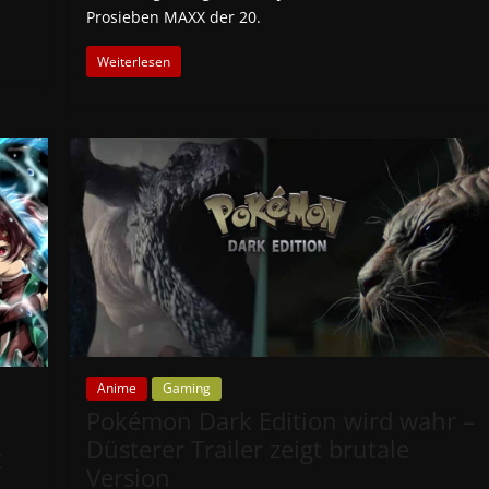
Prosieben MAXX der 20.
Weiterlesen
Anime
Gaming
Pokémon Dark Edition wird wahr –
Düsterer Trailer zeigt brutale
t
Version