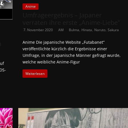
Anime
Umfrageergebnis – Japaner
verraten ihre erste „Anime-Liebe“
,
,
,
7. November 2020
AM
Bulma
Hinata
Naruto
Sakura
n
Anime Die japanische Website „Futabanet“
veröffentlichte kürzlich die Ergebnisse einer
Umfrage, in der japanische Männer gefragt wurde,
welche weibliche Anime-Figur
uf
DS-
Weiterlesen