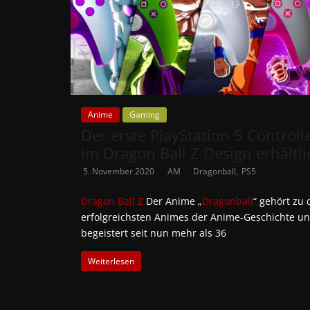
Anime
Gaming
Der erste PlayStation 5 Controll
im Dragon Ball Z Design erhältli
,
5. November 2020
AM
Dragonball
PS5
Dragon Ball Z
Der Anime „
Dragonball
“ gehört zu
erfolgreichsten Animes der Anime-Geschichte u
begeistert seit nun mehr als 36
Weiterlesen