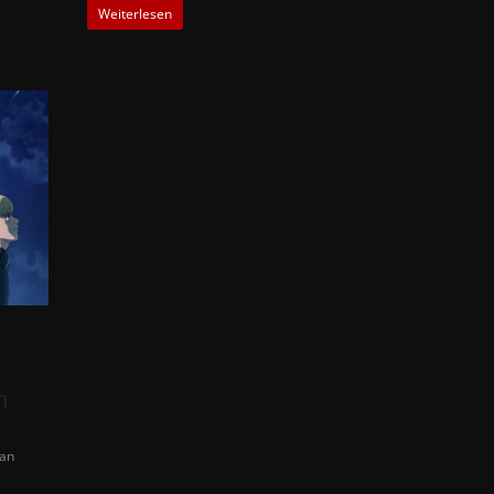
Weiterlesen
n
tan