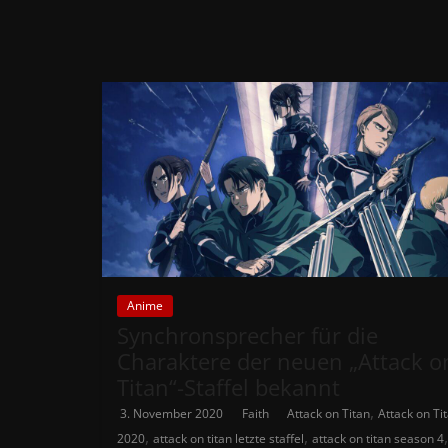
Anime
Synchronsprecher für die
Charaktere der neuen „Attack o
Titan“-Staffel bekannt
,
3. November 2020
Faith
Attack on Titan
Attack on Ti
,
,
,
2020
attack on titan letzte staffel
attack on titan season 4