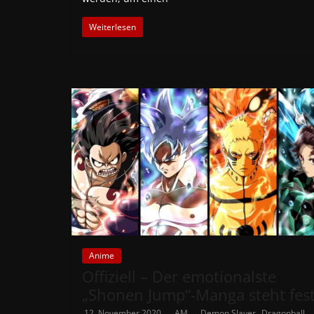
Weiterlesen
Anime
Offiziell – Der emotionalste
„Shonen Jump“-Manga steht fes
,
,
12. November 2020
AM
Demon Slayer
Dragonball