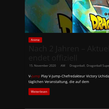
News
Auf
Phanimenal
findest
du
Anime
die
Nach 2 Jahren – Aktuel
aktuellsten
Anime-
endet offiziell
News
,
aus
15. November 2020
AM
Dragonball
Dragonball Supe
Japan
V-
Jump
Play V-Jump-Chefredakteur Victory Uchida
und
täglichen Veranstaltung, die auf dem
Deutschland
Weiterlesen