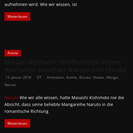
aufnehmen wird. Wie wir wissen, ist
Weiterlesen
Anime
Naruto-Animator veröffentlicht intime
Animation zwischen Naruto und Hinata!
,
,
,
,
,
15. Januar 2018
DT
Animation
Anime
Boruto
Hinata
Manga
Naruto
Naruto
Wie wir alle wissen, hatte Masashi Kishimoto nie die
Absicht, dass seine beliebte Mangareihe Naruto in die
romantische Richtung
Weiterlesen