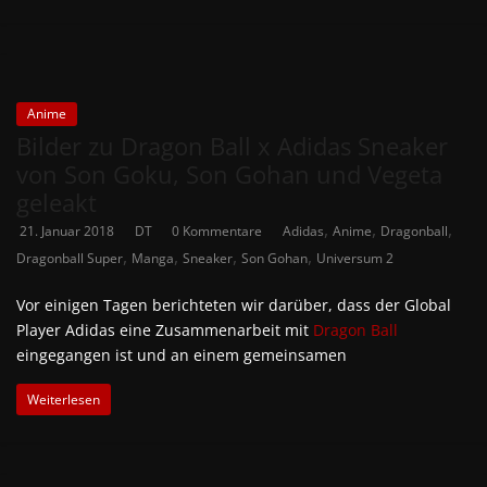
Anime
Bilder zu Dragon Ball x Adidas Sneaker
von Son Goku, Son Gohan und Vegeta
geleakt
,
,
,
21. Januar 2018
DT
0 Kommentare
Adidas
Anime
Dragonball
,
,
,
,
Dragonball Super
Manga
Sneaker
Son Gohan
Universum 2
Vor einigen Tagen berichteten wir darüber, dass der Global
Player Adidas eine Zusammenarbeit mit
Dragon Ball
eingegangen ist und an einem gemeinsamen
Weiterlesen