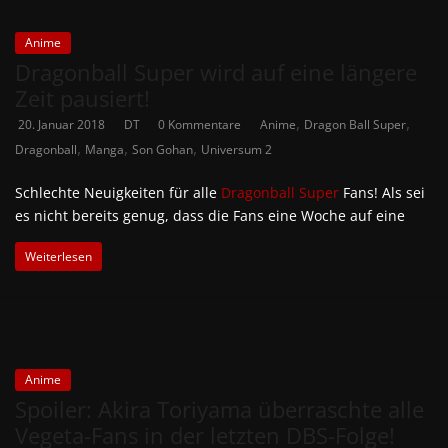
Anime
Dragonball Super wird auf eine längere
Zeit pausiert!
,
,
20. Januar 2018
DT
0 Kommentare
Anime
Dragon Ball Super
,
,
,
Dragonball
Manga
Son Gohan
Universum 2
Schlechte Neuigkeiten für alle
Dragonball Super
Fans! Als sei
es nicht bereits genug, dass die Fans eine Woche auf eine
Weiterlesen
Anime
Spoiler: Akira Toriyama überraschte alle
Vegeta-Fans in der letzten DBS-Folge!