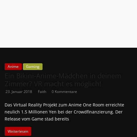
News
Auf
Phanimenal
findest
du
die
aktuellsten
Anime-
Anime
Gaming
News
Ein Bikini-Anime-Mädchen in deinem
aus
Zimmer? VR macht es möglich!
Japan
23. Januar 2018
Faith
0 Kommentare
und
Deutschland
Das Virtual Reality Projekt zum Anime One Room erreichte
neulich 1.5 Millionen Yen bei der Crowdfinanzierung. Der
Release vom Game stad bereits
Weiterlesen