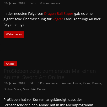
16. Januar 2018
Faith
0 Kommentare
In der neusten Folge von
Dragon Ball Super
gab es eine
gigantische Überraschung für
Vegeta
Fans! Achtung! Ab hier
folgen einige
Weiterlesen
Anime
ProSieben zeigt zum ersten Mal einen
Anime: Sword Art Online!
,
,
,
,
16. Januar 2018
DT
0 Kommentare
Anime
Asuna
Kirito
Manga
,
Ordinal Scale
Sword Art Online
ProSieben hat vor Kurzem angekündigt, dass der
Fernsehsender einen Anime mit in ihr Abendprogramm