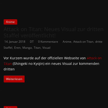
Anime
Attack on Titan: Neues Visual zur dritten
Staffel veröffentlicht!
,
,
14. Januar 2018
DT
0 Kommentare
Anime
Attack on Titan
dritte
,
,
,
,
Staffel
Eren
Manga
Titan
Visual
Vor Kurzem wurde auf der offiziellen Webseite von
Attack on
Titan
(Shingeki no Kyojin) ein neues Visual zur kommenden
dritten
Weiterlesen