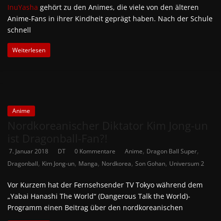
InuYasha
gehört zu den Animes, die viele von den älteren
Anime-Fans in ihrer Kindheit geprägt haben. Nach der Schule
schnell
Weiterlesen
Anime
Nordkoreanischer Diktator Kim Jong-un
ist Dragonball-Fan?!
,
,
7. Januar 2018
DT
0 Kommentare
Anime
Dragon Ball Super
,
,
,
,
,
Dragonball
Kim Jong-un
Manga
Nordkorea
Son Gohan
Universum 2
Vor Kurzem hat der Fernsehsender TV Tokyo während dem
„Yabai Hanashi The World“ (Dangerous Talk the World)-
Programm einen Beitrag über den nordkoreanischen