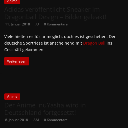
Anime
Adidas veröffentlicht Sneaker im
Dragonball Design – Bilder geleakt!
11. Januar 2018
JU
0 Kommentare
Viele hielten es für unmöglich, doch es ist geschehen. Der
deutsche Sportriese ist anscheinend mit
Dragon Ball
ins
Geschäft gekommen.
Weiterlesen
Anime
Der Anime InuYasha wird in
Deutschland fortgesetzt!
8. Januar 2018
AM
0 Kommentare