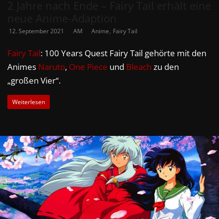
2 Jahre nach Ende – Fairy Tail erhält eine
neue Anime-Adaption
,
12. September 2021
AM
Anime
Fairy Tail
Fairy Tail
: 100 Years Quest Fairy Tail gehörte mit den
Animes
Naruto
,
One Piece
und
Bleach
zu den
„großen Vier“.
Weiterlesen