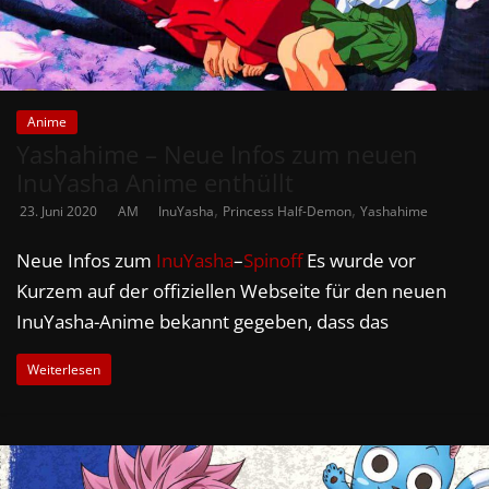
Anime
Yashahime – Neue Infos zum neuen
InuYasha Anime enthüllt
,
,
23. Juni 2020
AM
InuYasha
Princess Half-Demon
Yashahime
Neue Infos zum
InuYasha
–
Spinoff
Es wurde vor
Kurzem auf der offiziellen Webseite für den neuen
InuYasha-Anime bekannt gegeben, dass das
Weiterlesen