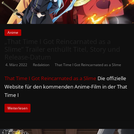
Anime
„That Time I Got Reincarnated as a
Slime“ Trailer enthüllt Titel, Story und
Release-Datum
4. März 2022
Redaktion
That Time I Got Reincarnated as a Slime
That Time I Got Reincarnated as a Slime
Die offizielle
Website für den kommenden Anime-Film in der That
Time I
Weiterlesen