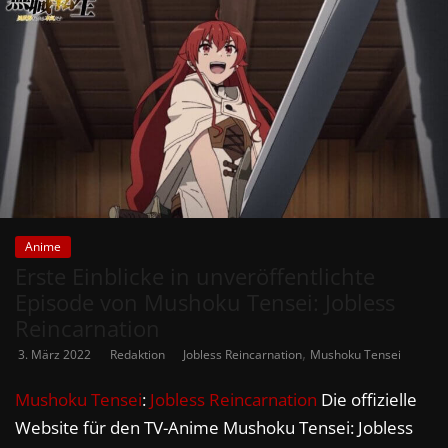
Anime
Erste Einblicke in unveröffentlichte
Episode von Mushoku Tensei: Jobless
Reincarnation
,
3. März 2022
Redaktion
Jobless Reincarnation
Mushoku Tensei
Mushoku Tensei
:
Jobless Reincarnation
Die offizielle
Website für den TV-Anime Mushoku Tensei: Jobless