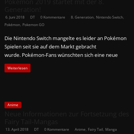
Pokémon 2019 startet mit der 8.
Generation!
,
,
6. Juni 2018
DT
0 Kommentare
8. Generation
Nintendo Switch
,
Pokémon
Pokemon GO
Die Nintendo Switch mangelte es leider an Pokémon
Spielen seit sie auf dem Markt gebracht
wurde. Pokémon-Fans wünschten sich eine neue
Weiterlesen
Anime
Neue Informationen zur Fortsetzung des
Fairy Tail-Mangas
,
,
13. April 2018
DT
0 Kommentare
Anime
Fairy Tail
Manga