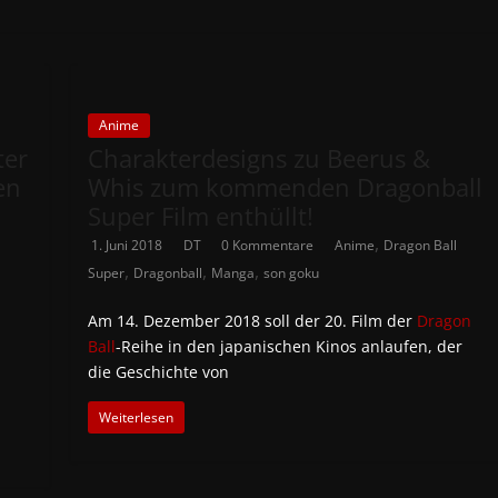
Anime
ter
Charakterdesigns zu Beerus &
en
Whis zum kommenden Dragonball
Super Film enthüllt!
,
1. Juni 2018
DT
0 Kommentare
Anime
Dragon Ball
,
,
,
Super
Dragonball
Manga
son goku
Am 14. Dezember 2018 soll der 20. Film der
Dragon
Ball
-Reihe in den japanischen Kinos anlaufen, der
die Geschichte von
Weiterlesen