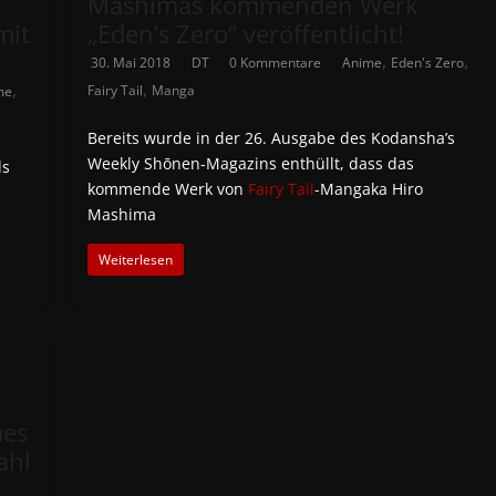
Mashimas kommenden Werk
mit
„Eden’s Zero“ veröffentlicht!
,
,
30. Mai 2018
DT
0 Kommentare
Anime
Eden's Zero
,
,
Fairy Tail
Manga
me
Bereits wurde in der 26. Ausgabe des Kodansha’s
Weekly Shōnen-Magazins enthüllt, dass das
ls
kommende Werk von
Fairy Tail
-Mangaka Hiro
Mashima
Weiterlesen
mes
ahl