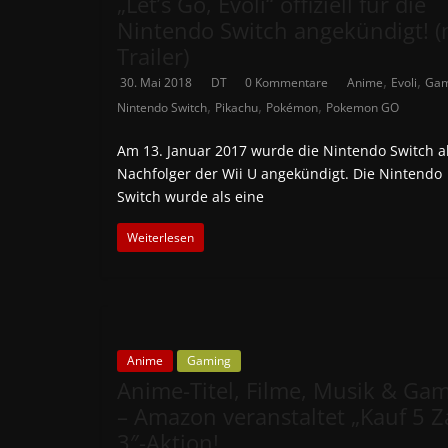
„Let’s Go, Evoli“ offiziell für die
Nintendo Switch angekündigt! (
Trailer)
,
,
30. Mai 2018
DT
0 Kommentare
Anime
Evoli
Ga
,
,
,
Nintendo Switch
Pikachu
Pokémon
Pokemon GO
Am 13. Januar 2017 wurde die Nintendo Switch a
Nachfolger der Wii U angekündigt. Die Nintendo
Switch wurde als eine
Weiterlesen
Anime
Gaming
Anime-Titel, Filme, Musik & Ga
– Amazon veranstaltet „Kauf 5 Z
3″-Aktion!