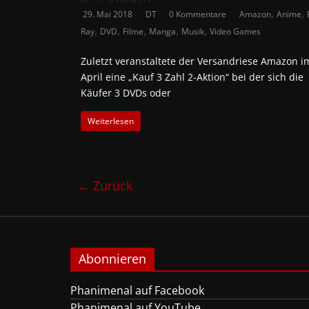
,
,
29. Mai 2018
DT
0 Kommentare
Amazon
Anime
,
,
,
,
,
Ray
DVD
Filme
Manga
Musik
Video Games
Zuletzt veranstaltete der Versandriese Amazon i
April eine „Kauf 3 Zahl 2-Aktion“ bei der sich die
Käufer 3 DVDs oder
Weiterlesen
← Zurück
Abonnieren
Phanimenal auf Facebook
Phanimenal auf YouTube