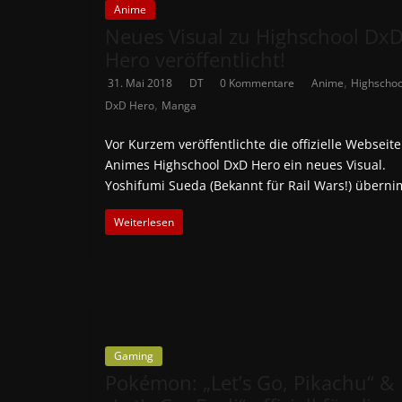
Anime
Neues Visual zu Highschool Dx
Hero veröffentlicht!
,
31. Mai 2018
DT
0 Kommentare
Anime
Highschoo
,
DxD Hero
Manga
Vor Kurzem veröffentlichte die offizielle Webseit
Animes Highschool DxD Hero ein neues Visual.
Yoshifumi Sueda (Bekannt für Rail Wars!) übern
Weiterlesen
Gaming
Pokémon: „Let’s Go, Pikachu“ &