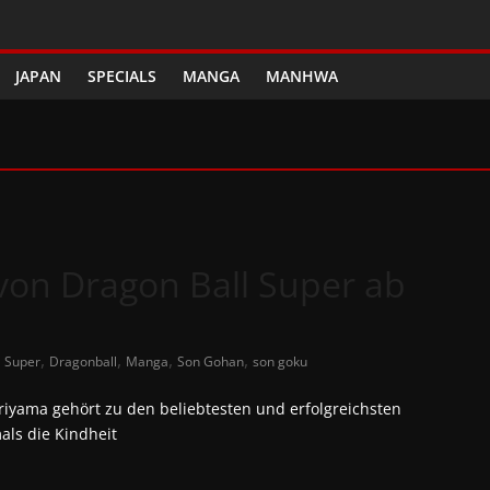
JAPAN
SPECIALS
MANGA
MANHWA
von Dragon Ball Super ab
,
,
,
,
l Super
Dragonball
Manga
Son Gohan
son goku
iyama gehört zu den beliebtesten und erfolgreichsten
ls die Kindheit