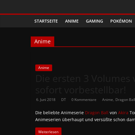
Zum
Phanimenal
Inhalt
springen
STARTSEITE
ANIME
GAMING
POKÉMON
–
Täglich
Anime
interessante
Anime
Anime
Die ersten 3 Volumes 
sofort vorbestellbar!
News
,
6. Juni 2018
DT
0 Kommentare
Anime
Dragon Bal
und
Die beliebte Animeserie
Dragon Ball
von
Akira
Tor
Animeserien überhaupt und versüßte schon dama
Gaming
Weiterlesen