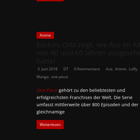
News
Auf
Phanimenal
Anime
findest
Eiichiro Oda zeigt, wie Ace im Al
du
von 40 und 60 Jahren ausgeseh
die
hätte!
aktuellsten
,
,
,
Anime-
3. Juni 2018
DT
0 Kommentare
Ace
Anime
Luffy
,
News
Manga
one piece
aus
One Piece
gehört zu den beliebtesten und
Japan
erfolgreichsten Franchises der Welt. Die Serie
und
umfasst mittlerweile über 800 Episoden und der
Deutschland
gleichnamige
Weiterlesen