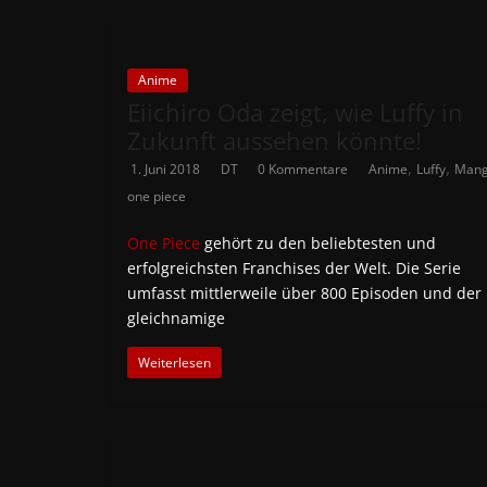
Anime
Eiichiro Oda zeigt, wie Luffy in
Zukunft aussehen könnte!
,
,
1. Juni 2018
DT
0 Kommentare
Anime
Luffy
Man
one piece
One Piece
gehört zu den beliebtesten und
erfolgreichsten Franchises der Welt. Die Serie
umfasst mittlerweile über 800 Episoden und der
gleichnamige
Weiterlesen