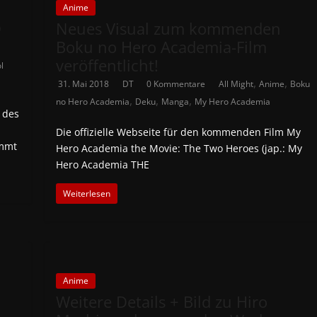
Anime
D
Neues Visual zum kommenden
Boku no Hero Academia-Film
veröffentlicht!
l
,
,
31. Mai 2018
DT
0 Kommentare
All Might
Anime
Boku
,
,
,
no Hero Academia
Deku
Manga
My Hero Academia
e des
Die offizielle Webseite für den kommenden Film My
immt
Hero Academia the Movie: The Two Heroes (jap.: My
Hero Academia THE
Weiterlesen
Anime
Weitere Details + Bild zu Hiro