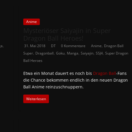
Anime
Mysteriöser Saiyajin in Super
Dragon Ball Heroes!
,
,
ga
31. Mai 2018
DT
0 Kommentare
Anime
Dragon Ball
,
,
,
,
,
,
Super
Dragonball
Goku
Manga
Saiyajin
SSJ4
Super Dragon
Ball Heroes
Etwa ein Monat dauert es noch bis
Dragon Ball
-Fans
die Chance bekommen endlich in den neuen Dragon
Ball Anime reinzuschnuppern.
Weiterlesen