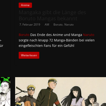
Anime
Mangaka gibt die Länge des
Boruto Mangas bekannt
,
7. Februar 2019
AM
Boruto
Naruto
Boruto
Das Ende des Anime und Manga
Naruto
o-
sorgte nach knapp 72 Manga-Bänden bei vielen
ür
eingefleischten Fans für ein Gefühl
Weiterlesen