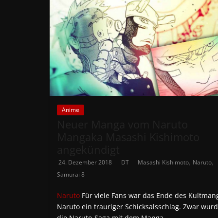
Anime
Neuer Manga vom Naruto
Mangaka Masashi Kishimoto
angekündigt
,
,
24. Dezember 2018
DT
Masashi Kishimoto
Naruto
Samurai 8
Naruto
Für viele Fans war das Ende des Kultman
Naruto ein trauriger Schicksalsschlag. Zwar wur
die Naruto-Saga mit dem Manga