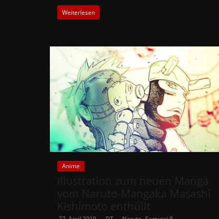
Weiterlesen
Anime
Illustration zum neuen Manga
vom Naruto-Mangaka Masashi
Kishimoto enthüllt
,
27. April 2019
DT
Naruto
Samurai 8