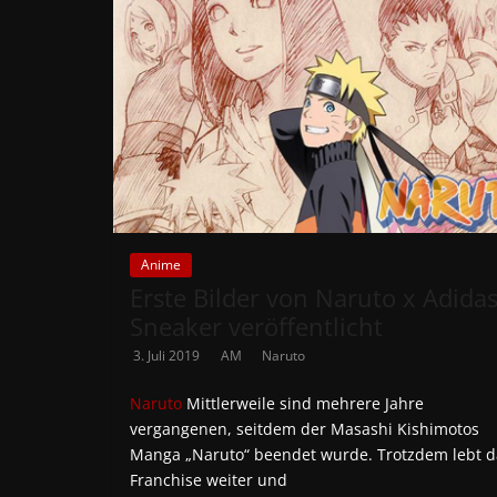
Anime
Erste Bilder von Naruto x Adida
Sneaker veröffentlicht
3. Juli 2019
AM
Naruto
Naruto
Mittlerweile sind mehrere Jahre
vergangenen, seitdem der Masashi Kishimotos
Manga „Naruto“ beendet wurde. Trotzdem lebt d
Franchise weiter und