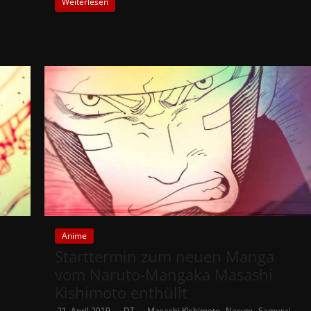
Weiterlesen
Anime
Starttermin zum neuen Manga
vom Naruto-Mangaka Masashi
Kishimoto enthüllt
,
,
21. April 2019
DT
Masashi Kishimoto
Naruto
Samurai