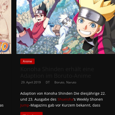
Anime
s
Konoha Shinden erhält eine
Adaption im Boruto-Anime
,
29. April 2019
DT
Boruto
Naruto
Adaption von Konoha Shinden Die diesjährige 22.
und 23. Ausgabe des
Shueisha
’s Weekly Shonen
as
Jump
-Magazins gab vor Kurzem bekannt, dass