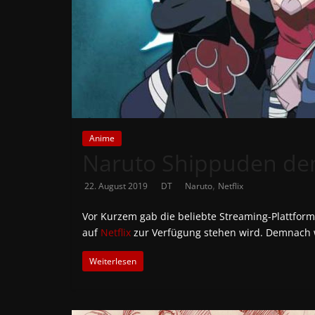
News
Auf
Phanimenal
findest
du
die
aktuellsten
Anime
Naruto Shippuden dem
Anime-
News
,
22. August 2019
DT
Naruto
Netflix
aus
Japan
Vor Kurzem gab die beliebte Streaming-Plattfor
und
auf
Netflix
zur Verfügung stehen wird. Demnach
Deutschland
Weiterlesen