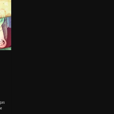
gas
de