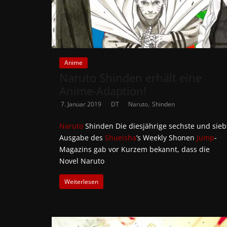
Anime
Naruto Shinden erhält eine
Anime-Adaption!
,
7. Januar 2019
DT
Naruto
Shinden
Naruto
Shinden Die diesjährige sechste und sieb
Ausgabe des
Shueisha
’s Weekly Shonen
Jump
-
Magazins gab vor Kurzem bekannt, dass die
Novel Naruto
Weiterlesen