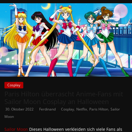
Cosplay
Paris Hilton überrascht Anime-Fans mit
Sailor Moon Cosplay an Halloween
,
,
,
30. Oktober 2022
Ferdinand
Cosplay
Netflix
Paris Hilton
Sailor
Moon
Sailor Moon
Dieses Halloween verkleiden sich viele Fans als