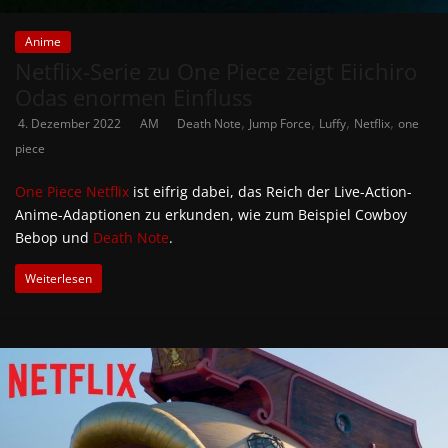
Anime
Netflix-Serie zu One Piece zeigt Eiichiro
Odas enormen Einfluss
,
,
,
,
4. Dezember 2022
AM
Death Note
Jump Force
Luffy
Netflix
one
piece
One Piece
Netflix
ist eifrig dabei, das Reich der Live-Action-
Anime-Adaptionen zu erkunden, wie zum Beispiel Cowboy
Bebop und
Death Note
.
Weiterlesen