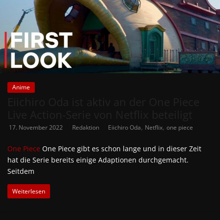
Anime
Eiichiro Oda ist aktiv an der One Piece
Live Action-Serie von Netflix beteiligt
,
,
17. November 2022
Redaktion
Eiichiro Oda
Netflix
one piece
One Piece
One Piece gibt es schon lange und in dieser Zeit
hat die Serie bereits einige Adaptionen durchgemacht.
Seitdem
Weiterlesen