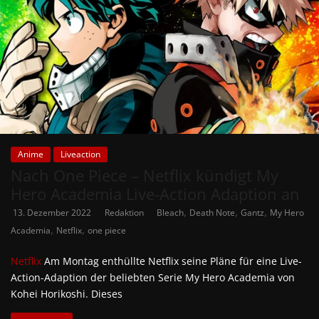
Anime
Liveaction
Nach One Piece – Netflix kündigt My
Hero Academia Live-Action Adaption an
,
,
,
13. Dezember 2022
Redaktion
Bleach
Death Note
Gantz
My Hero
,
,
Academia
Netflix
one piece
Netflix
Am Montag enthüllte Netflix seine Pläne für eine Live-
Action-Adaption der beliebten Serie My Hero Academia von
Kohei Horikoshi. Dieses