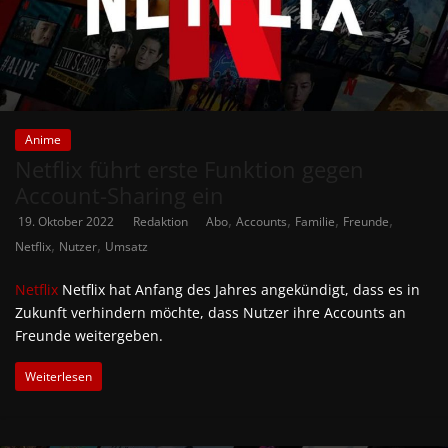
Anime
Netflix führt erste Funktion gegen
Account-Sharing ein
,
,
,
,
19. Oktober 2022
Redaktion
Abo
Accounts
Familie
Freunde
,
,
Netflix
Nutzer
Umsatz
Netflix
Netflix hat Anfang des Jahres angekündigt, dass es in
Zukunft verhindern möchte, dass Nutzer ihre Accounts an
Freunde weitergeben.
Weiterlesen