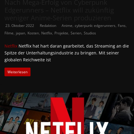
Nach Mega-Erfolg von Cyberpunk
Edgerunners – Netflix will zukünftig
weniger Anime-Serien produzieren
,
,
,
23. Oktober 2022
Redaktion
Anime
cyberpunk: edgerunners
Fans
,
,
,
,
,
,
Filme
japan
Kosten
Netflix
Projekte
Serien
Studios
Netflix
Netflix hat hart daran gearbeitet, das Streaming an die
Spitze der Unterhaltungsindustrie zu bringen. Mit seiner
globalen Reichweite ist
Weiterlesen