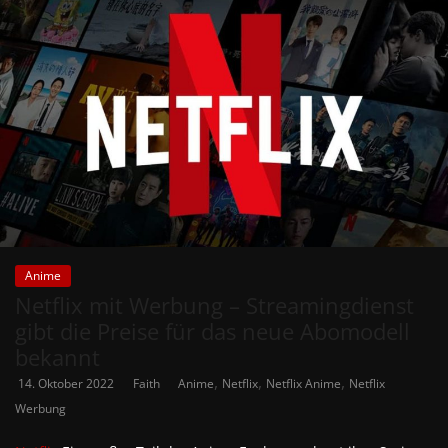
Anime
Netflix mit Werbung – Streamingdienst
gibt die Preise für das neue Abomodell
bekannt
,
,
,
14. Oktober 2022
Faith
Anime
Netflix
Netflix Anime
Netflix
Werbung