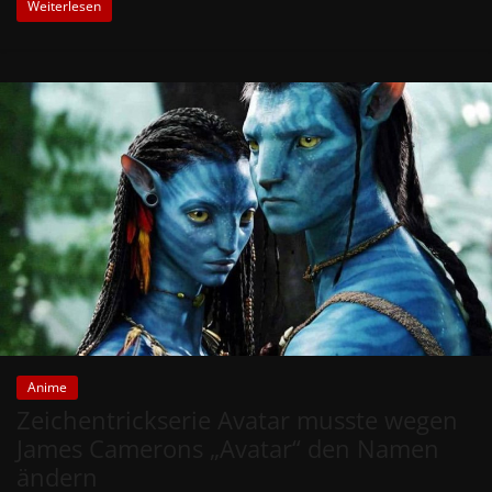
Weiterlesen
Anime
Zeichentrickserie Avatar musste wegen
James Camerons „Avatar“ den Namen
ändern