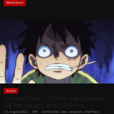
Weiterlesen
Anime
Für seine Fans – Eiichiro Oda ignoriert
die Warnungen seines Doktors
,
,
,
21. August 2022
AM
Eiichiro Oda
Oda
one piece
One Piece