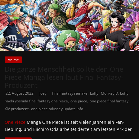
Anime
Die ganze Menschheit sollte den One
Piece Manga lesen laut Final Fantasy-
Produzent
,
,
,
22. August 2022
Joey
final fantasy remake
Luffy
Monkey D. Luffy
,
,
naoki yoshida final fantasy one piece
one piece
one piece final fantasy
,
XIV produzent
one piece odyssey update info
One Piece
Manga One Piece ist seit vielen Jahren ein Fan-
Liebling, und Eiichiro Oda arbeitet derzeit am letzten Ark der