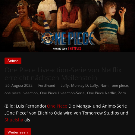
Anime
One Piece Liveaction-Serie von Netflix
erreicht nächsten Meilenstein
,
,
,
,
26. August 2022
Ferdinand
Luffy
Monkey D. Luffy
Nami
one piece
,
,
,
one piece liveaction
One Piece Liveaction-Serie
One Piece Netflix
Zoro
(Bild: Luis Fernando)
One Piece
Die Manga- und Anime-Serie
„One Piece“ von Eiichiro Oda wird von Tomorrow Studios und
Shueisha
als
Weiterlesen