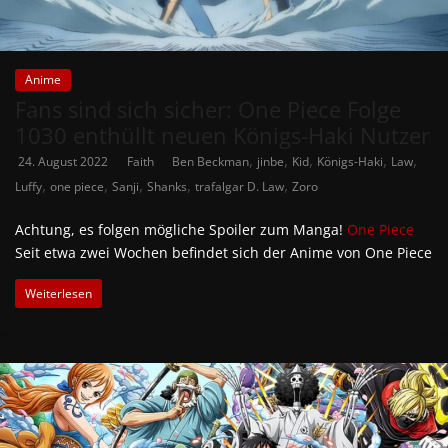
Anime
Fans sind sich sicher: One Piece Folge
1030 enthüllt neuen Königs-Haki Nutzer
,
,
,
,
,
24. August 2022
Faith
Ben Beckman
jinbe
Kid
Königs-Haki
Law
,
,
,
,
,
Luffy
one piece
Sanji
Shanks
trafalgar D. Law
Zoro
Achtung, es folgen mögliche Spoiler zum Manga!
One Piece
Seit etwa zwei Wochen befindet sich der Anime von One Piece
Weiterlesen