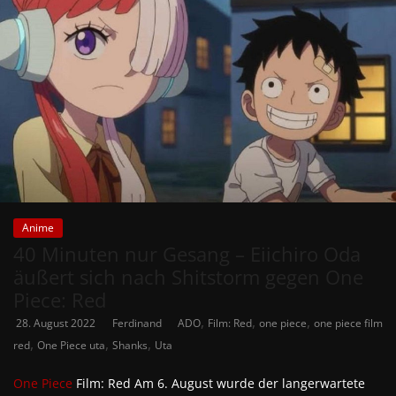
Anime
40 Minuten nur Gesang – Eiichiro Oda
äußert sich nach Shitstorm gegen One
Piece: Red
,
,
,
28. August 2022
Ferdinand
ADO
Film: Red
one piece
one piece film
,
,
,
red
One Piece uta
Shanks
Uta
One Piece
Film: Red Am 6. August wurde der langerwartete