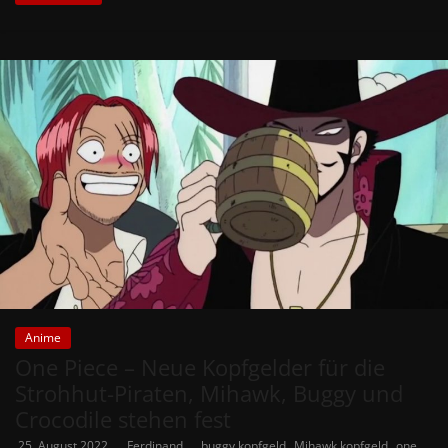
Anime
One Piece – Neue Kopfgelder für die
Strohhut-Piraten, Mihawk, Buggy und
Crocodile stehen fest
,
,
25. August 2022
Ferdinand
buggy kopfgeld
Mihawk kopfgeld
one