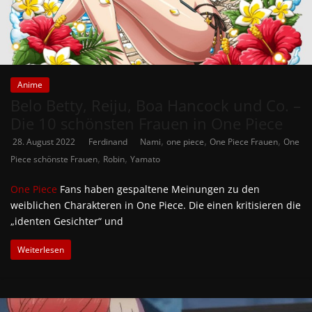
Anime
Belo Betty, Reiju, Boa Hancock und Co. –
Die 10 schönsten Frauen in One Piece
,
,
,
28. August 2022
Ferdinand
Nami
one piece
One Piece Frauen
One
,
,
Piece schönste Frauen
Robin
Yamato
One Piece
Fans haben gespaltene Meinungen zu den
weiblichen Charakteren in One Piece. Die einen kritisieren die
„identen Gesichter“ und
Weiterlesen