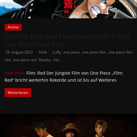
Anime
Eiichiro Oda feiert kommerziellen Erfolg
von One Piece Red
,
,
,
26. August 2022
Faith
Luffy
one piece
one piece film
one piece film
,
,
,
red
one piece red
Shanks
Uta
One Piece
Film: Red Der jüngste Film von One Piece „Film:
Red“ bricht weiterhin Rekorde und ist bis auf Weiteres
Weiterlesen