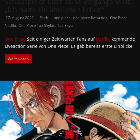
Schauspieler über seine Vergangenheit:
„Ich hatte ein ähnliches Leben“
,
,
27. August 2022
Faith
one piece
one piece liveaction
One Piece
,
,
Netflix
One Piece Taz Skylar
Taz Skylar
One Piece
Seit einiger Zeit warten Fans auf
Netflix
‚ kommende
Liveaction Serie von One Piece. Es gab bereits erste Einblicke
Weiterlesen