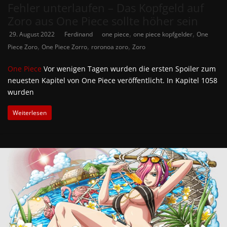
Fehler unterlaufen – Das Kopfgeld auf
Zoro aus One Piece sollte höher sein
,
,
29. August 2022
Ferdinand
one piece
one piece kopfgelder
One
,
,
,
Piece Zoro
One Piece Zorro
roronoa zoro
Zoro
One Piece
Vor wenigen Tagen wurden die ersten Spoiler zum
neuesten Kapitel von One Piece veröffentlicht. In Kapitel 1058
wurden
Weiterlesen