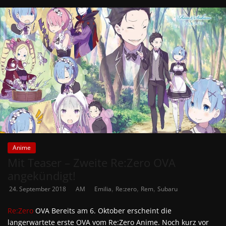
Anime
Mit Teaser – Zweite Re:Zero OVA
angekündigt!
,
,
,
24. September 2018
AM
Emilia
Re:zero
Rem
Subaru
Re:Zero
OVA Bereits am 6. Oktober erscheint die
langerwartete erste OVA vom Re:Zero Anime. Noch kurz vor