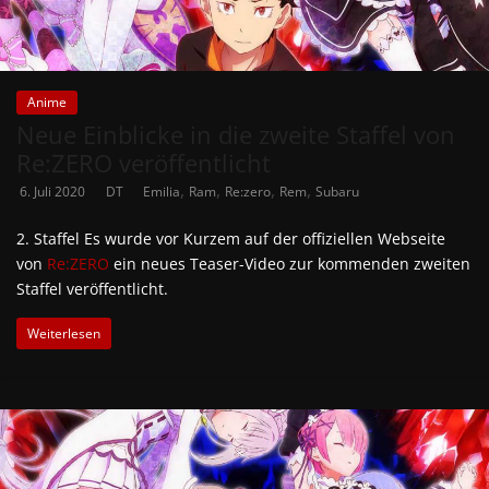
Anime
Neue Einblicke in die zweite Staffel von
Re:ZERO veröffentlicht
,
,
,
,
6. Juli 2020
DT
Emilia
Ram
Re:zero
Rem
Subaru
2. Staffel Es wurde vor Kurzem auf der offiziellen Webseite
von
Re:ZERO
ein neues Teaser-Video zur kommenden zweiten
Staffel veröffentlicht.
Weiterlesen