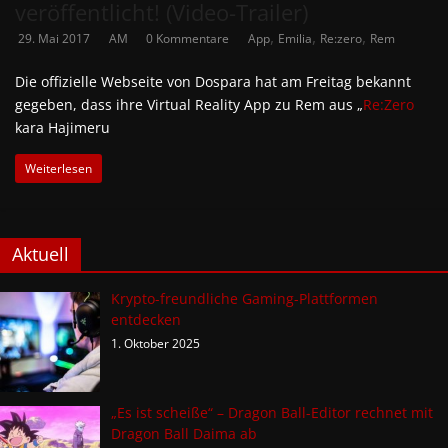
veröffentlicht! (Video-Trailer)
,
,
,
29. Mai 2017
AM
0 Kommentare
App
Emilia
Re:zero
Rem
Die offizielle Webseite von Dospara hat am Freitag bekannt
gegeben, dass ihre Virtual Reality App zu Rem aus „
Re:Zero
kara Hajimeru
Weiterlesen
Aktuell
Krypto-freundliche Gaming-Plattformen
entdecken
1. Oktober 2025
„Es ist scheiße“ – Dragon Ball-Editor rechnet mit
Dragon Ball Daima ab