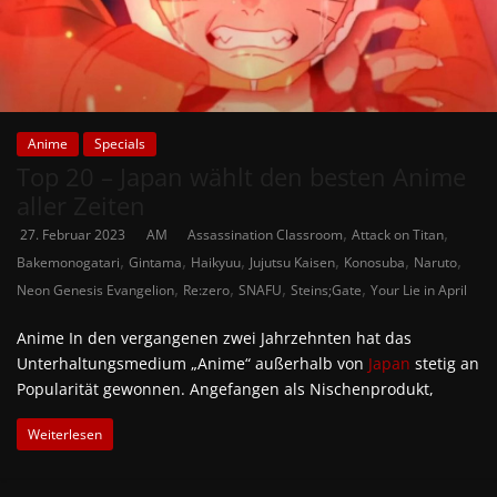
Anime
Specials
Top 20 – Japan wählt den besten Anime
aller Zeiten
,
,
27. Februar 2023
AM
Assassination Classroom
Attack on Titan
,
,
,
,
,
,
Bakemonogatari
Gintama
Haikyuu
Jujutsu Kaisen
Konosuba
Naruto
,
,
,
,
Neon Genesis Evangelion
Re:zero
SNAFU
Steins;Gate
Your Lie in April
Anime In den vergangenen zwei Jahrzehnten hat das
Unterhaltungsmedium „Anime“ außerhalb von
Japan
stetig an
Popularität gewonnen. Angefangen als Nischenprodukt,
Weiterlesen