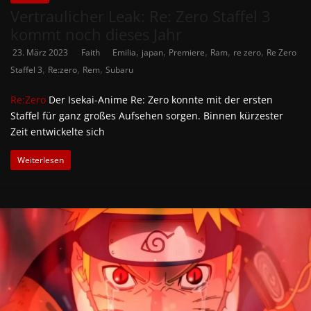
Vertraulicher Leak: Re: Zero Staffel 3
kommt noch dieses Jahr
,
,
,
,
,
23. März 2023
Faith
Emilia
japan
Premiere
Ram
re zero
Re Zero
,
,
,
Staffel 3
Re:zero
Rem
Subaru
Re:Zero
Der Isekai-Anime Re: Zero konnte mit der ersten
Staffel für ganz großes Aufsehen sorgen. Binnen kürzester
Zeit entwickelte sich
Weiterlesen