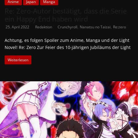
Anime
Japan
Manga
Re: Zero-Autor bestätigt, dass die Serie
ein Happy End haben wird
,
,
25. April 2022
Redaktion
Crunchyroll
Nanatsu no Taizai
Re:zero
Achtung, es folgen Spoiler zum Anime, Manga und der Light
Novel! Re: Zero Zur Feier des 10-jährigen Jubiläums der Light
Weiterlesen