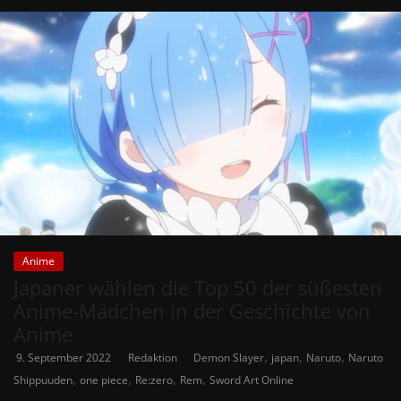
Anime
Japaner wählen die Top 50 der süßesten
Anime-Mädchen in der Geschichte von
Anime
,
,
,
9. September 2022
Redaktion
Demon Slayer
japan
Naruto
Naruto
,
,
,
,
Shippuuden
one piece
Re:zero
Rem
Sword Art Online