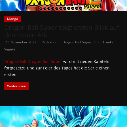
Manga
Dragon Ball Super zeigt ersten Blick auf
den neuen Ark
,
,
,
21. November 2022
Redaktion
Dragon Ball Super
Kino
Trunks
Vegeta
Dragon Ball
Dragon Ball Super
wird mit neuen Kapiteln
fortgesetzt, und zur Feier des Tages hat die Serie einen
ersten
Weiterlesen