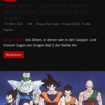
„Over 9000!“ – Japanischer Robotik-
Professor baut echte Dragon Ball Z
Scouter
,
,
,
11. März 2023
AM
Dragon Ball Super
Dragon Ball Z
Trunks
Vegeta
Dragon Ball Z
Die Zeiten, in denen wie in den Saiyajin- und
Freezer-Sagas von Dragon Ball Z die Stärke der
Weiterlesen