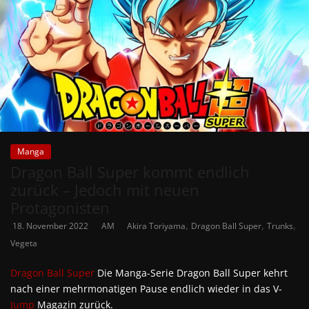
Manga
Dragon Ball Super kommt endlich
zurück – Jedoch mit neuen
Protagonisten
,
,
,
18. November 2022
AM
Akira Toriyama
Dragon Ball Super
Trunks
Vegeta
Dragon Ball Super
Die Manga-Serie Dragon Ball Super kehrt
nach einer mehrmonatigen Pause endlich wieder in das V-
Jump
Magazin zurück.