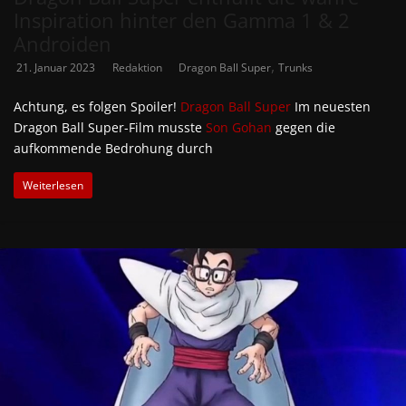
Inspiration hinter den Gamma 1 & 2
Androiden
,
21. Januar 2023
Redaktion
Dragon Ball Super
Trunks
Achtung, es folgen Spoiler!
Dragon Ball Super
Im neuesten
Dragon Ball Super-Film musste
Son Gohan
gegen die
aufkommende Bedrohung durch
Weiterlesen