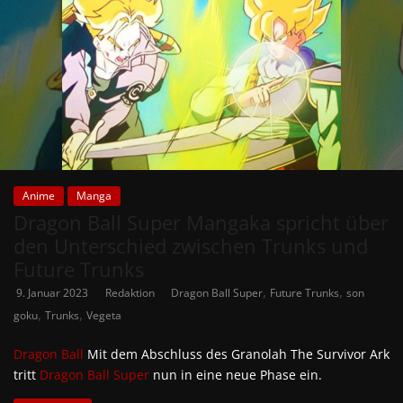
Anime
Manga
Dragon Ball Super Mangaka spricht über
den Unterschied zwischen Trunks und
Future Trunks
,
,
9. Januar 2023
Redaktion
Dragon Ball Super
Future Trunks
son
,
,
goku
Trunks
Vegeta
Dragon Ball
Mit dem Abschluss des Granolah The Survivor Ark
tritt
Dragon Ball Super
nun in eine neue Phase ein.