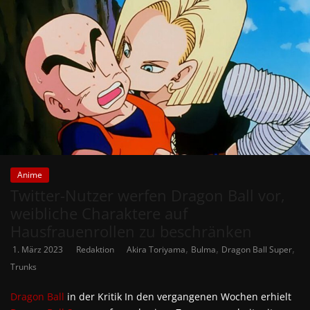
Anime
Twitter-Nutzer werfen Dragon Ball vor,
weibliche Charaktere auf
Hausfrauenrollen zu beschränken
,
,
,
1. März 2023
Redaktion
Akira Toriyama
Bulma
Dragon Ball Super
Trunks
Dragon Ball
in der Kritik In den vergangenen Wochen erhielt