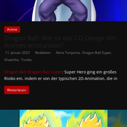
Anime
Dragon Ball: Wie ist das CG-Design des
Animes entstanden?
,
,
11. Januar 2023
Redaktion
Akira Toriyama
Dragon Ball Super
,
Shueisha
Trunks
Dragon Ball
Dragon Ball Super
: Super Hero ging ein großes
Risiko ein, indem er von der typischen 2D-Animation, die in
Weiterlesen