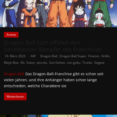
Anime
Dragon Ball kürt offiziell den
beliebtesten Kämpfer des Franchises
,
,
,
,
10. März 2023
AM
Dragon Ball
Dragon Ball Super
Freezer
Krillin
,
,
,
,
,
,
Majin Boo
Mr. Satan
piccolo
Son Gohan
son goku
Trunks
Vegeta
Dragon Ball
Das Dragon-Ball-Franchise gibt es schon seit
vielen Jahren, und ihre Anhänger haben schon lange
entschieden, welche Charaktere sie
Weiterlesen