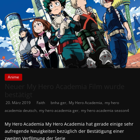
Anime
Neuer My Hero Academia Film wurde
bestätigt
,
,
20. März 2019
Faith
bnha ger
My Hero Academia
my hero
,
,
academia deutsch
my hero academia ger
my hero academia season4
My Hero Academia My Hero Academia hat gerade einige sehr
aufregende Neuigkeiten bezüglich der Bestätigung einer
zweiten Verfilmung der Serie