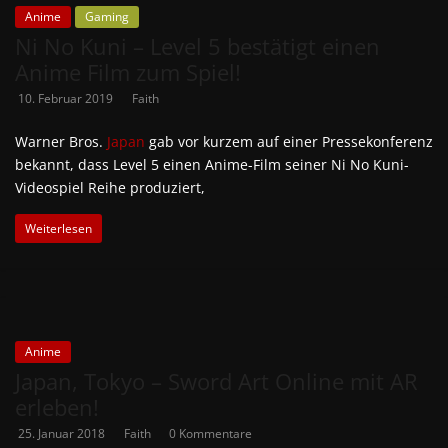
Anime
Gaming
Ni No Kuni – Level 5 bestätigt einen
Anime Film zum Spiel!
10. Februar 2019
Faith
Warner Bros.
Japan
gab vor kurzem auf einer Pressekonferenz
bekannt, dass Level 5 einen Anime-Film seiner Ni No Kuni-
Videospiel Reihe produziert,
Weiterlesen
Anime
Japan, Tokyo – Sword Art Online mit AR
erleben!
25. Januar 2018
Faith
0 Kommentare