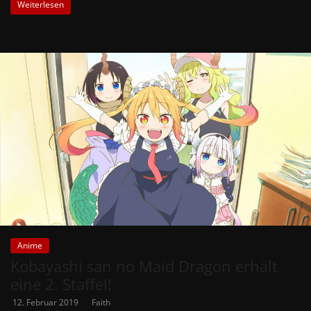
Weiterlesen
Anime
Kobayashi san no Maid Dragon erhält
eine 2. Staffel!
12. Februar 2019
Faith