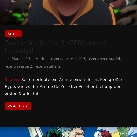
Anime
Zweite Staffel für Re:ZERO wurde
bestätigt!
,
,
,
24. März 2019
Faith
re zero
rezero 2019
rezero neue staffel
,
rezero season 2
rezero staffel 2
Re:Zero
Selten erlebte ein Anime einen dermaßen großen
Hype, wie es der Anime Re:Zero bei Veröffentlichung der
ersten Staffel tat.
Weiterlesen