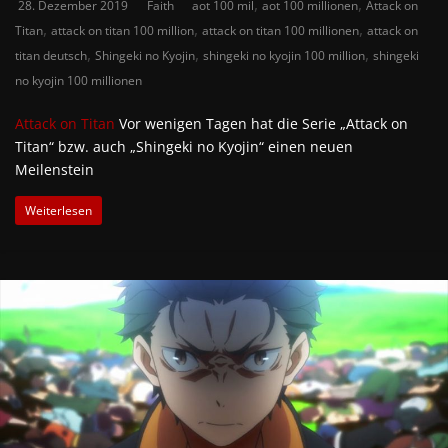
,
,
28. Dezember 2019
Faith
aot 100 mil
aot 100 millionen
Attack on
,
,
,
Titan
attack on titan 100 million
attack on titan 100 millionen
attack on
,
,
,
titan deutsch
Shingeki no Kyojin
shingeki no kyojin 100 million
shingeki
no kyojin 100 millionen
Attack on Titan
Vor wenigen Tagen hat die Serie „Attack on
Titan“ bzw. auch „Shingeki no Kyojin“ einen neuen
Meilenstein
Weiterlesen