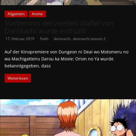
Allgemein
Anime
Starttermin der zweiten Staffel von
DanMachi wurde enthüllt!
,
17. Februar 2019
Faith
danmachi
danmachi season 2
Auf der Kinopremiere von Dungeon ni Deai wo Motomeru no
wa Machigatteiru Darou ka Movie: Orion no Ya wurde
bekanntgegeben, dass
Weiterlesen