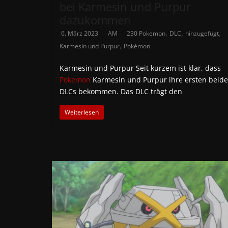
bei Karmesin und Purpur
dazukommen
,
,
,
6. März 2023
AM
230 Pokemon
DLC
hinzugefügt
,
Karmesin und Purpur
Pokémon
Karmesin und Purpur Seit kurzem ist klar, dass
Pokemon
Karmesin und Purpur ihre ersten beid
DLCs bekommen. Das DLC trägt den
Weiterlesen