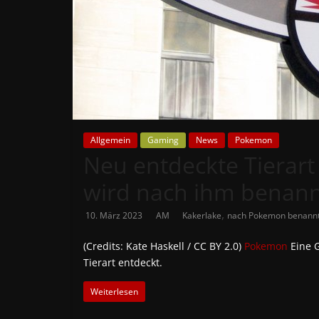
News
Auf
Phanimenal
findest
du
die
aktuellsten
Allgemein
Gaming
News
Pokemon
Neu entdeckte Tierar
Anime-
News
wird nach ihm benan
aus
Japan
,
10. März 2023
AM
Kakerlake
nach Pokemon benann
und
Deutschland
(Credits: Kate Haskell / CC BY 2.0)
Pokemon
Eine G
Tierart entdeckt.
Weiterlesen