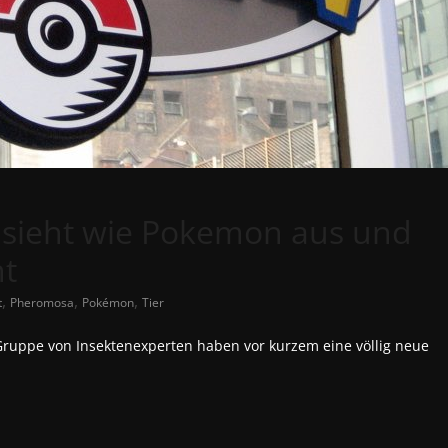
t sieht wie Pokemon aus und
nt
,
,
,
t
Pheromosa
Pokémon
Tier
ruppe von Insektenexperten haben vor kurzem eine völlig neue