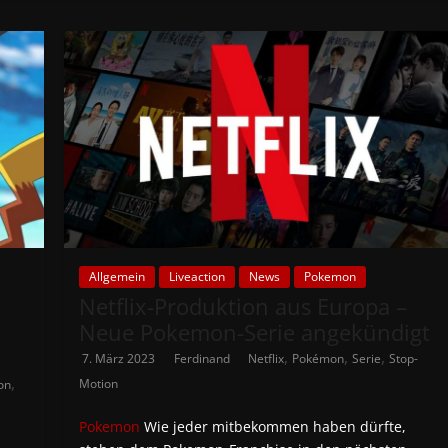
Allgemein
Liveaction
News
Pokemon
Netflix-Produktion aus Europa –
Neue Pokemon-Serie angekündigt
,
,
,
7. März 2023
Ferdinand
Netflix
Pokémon
Serie
Stop-
,
Motion
on
Pokemon
Wie jeder mitbekommen haben dürfte,