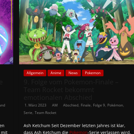
Allgemein
Anime
News
Pokemon
e
9. Folge vom Pokemon-Finale –
Team Rocket bekommt
emotionalen Abschied
,
,
,
,
und
1. März 2023
AM
Abschied
Finale
Folge 9
Pokémon
,
Serie
Team Rocket
en
Ash Ketchum Seit Dezember letzten Jahres ist klar,
 mit
dass Ash Ketchum die
Pokemon
-Serie verlassen wird.