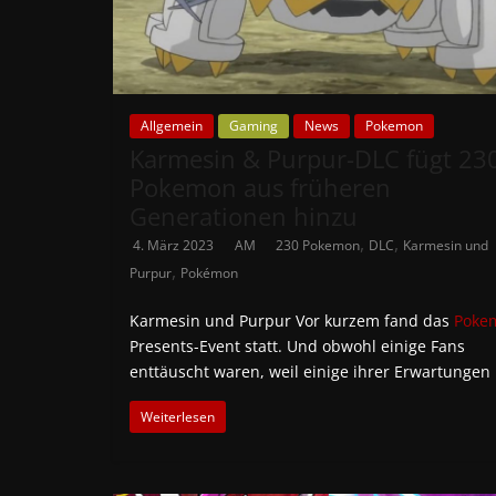
Allgemein
Gaming
News
Pokemon
Karmesin & Purpur-DLC fügt 23
Pokemon aus früheren
Generationen hinzu
,
,
4. März 2023
AM
230 Pokemon
DLC
Karmesin und
,
Purpur
Pokémon
Karmesin und Purpur Vor kurzem fand das
Poke
Presents-Event statt. Und obwohl einige Fans
enttäuscht waren, weil einige ihrer Erwartungen
Weiterlesen