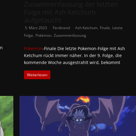
Zusammenfassung der letzten
Folge mit Ash Ketchum
aufgetaucht
,
,
5. März 2023
Ferdinand
Ash Ketchum
Finale
Letzte
,
,
Folge
Pokémon
Zusammenfassung
en
Pokemon
-Finale Die letzte Pokemon-Folge mit Ash
Ketchum rückt immer näher. In der 9. Folge, die
kommende Woche ausgestrahlt wird, bekommt
Weiterlesen