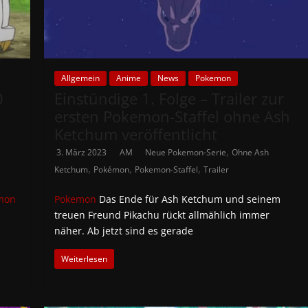
Allgemein
Anime
News
Pokemon
0
Einstündige 1. Folge – Trailer zur
ersten Pokemon-Staffel ohne Ash
Ketchum veröffentlicht
,
3. März 2023
AM
Neue Pokemon-Serie
Ohne Ash
,
,
,
Ketchum
Pokémon
Pokemon-Staffel
Trailer
mon
Pokemon
Das Ende für Ash Ketchum und seinem
treuen Freund Pikachu rückt allmählich immer
näher. Ab jetzt sind es gerade
Weiterlesen