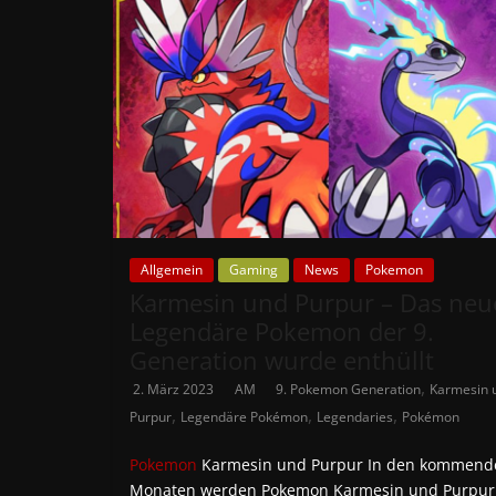
Allgemein
Gaming
News
Pokemon
Karmesin und Purpur – Das neu
Legendäre Pokemon der 9.
Generation wurde enthüllt
,
2. März 2023
AM
9. Pokemon Generation
Karmesin 
,
,
,
Purpur
Legendäre Pokémon
Legendaries
Pokémon
Pokemon
Karmesin und Purpur In den kommend
Monaten werden Pokemon Karmesin und Purpur