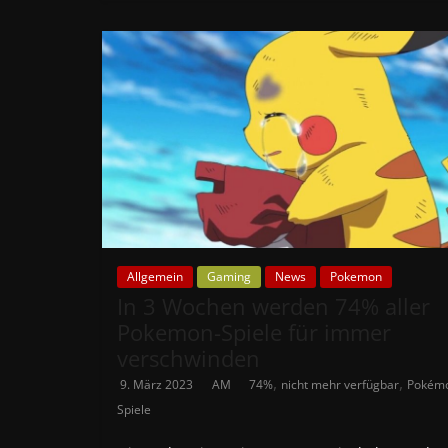
Allgemein
Gaming
News
Pokemon
In 3 Wochen werden 74% aller
Pokemon-Spiele für immer
verschwinden
,
,
9. März 2023
AM
74%
nicht mehr verfügbar
Pokém
Spiele