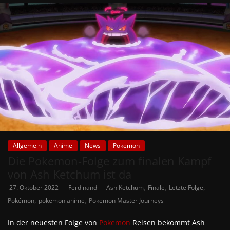
Allgemein
Anime
News
Pokemon
Die Pokemon-Folge zum finalen Kampf
von Ash Ketchum ist da
,
,
,
27. Oktober 2022
Ferdinand
Ash Ketchum
Finale
Letzte Folge
,
,
Pokémon
pokemon anime
Pokemon Master Journeys
In der neuesten Folge von
Pokemon
Reisen bekommt Ash