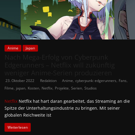
Anime
Japan
Nach Mega-Erfolg von Cyberpunk
Edgerunners – Netflix will zukünftig
weniger Anime-Serien produzieren
,
,
,
23. Oktober 2022
Redaktion
Anime
cyberpunk: edgerunners
Fans
,
,
,
,
,
,
Filme
japan
Kosten
Netflix
Projekte
Serien
Studios
Netflix
Netflix hat hart daran gearbeitet, das Streaming an die
Spitze der Unterhaltungsindustrie zu bringen. Mit seiner
globalen Reichweite ist
Weiterlesen