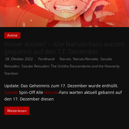
Anime
Neuer Anime? – Alle Naruto-Fans warten
gespannt auf den 17. Dezember
,
,
28. Oktober 2022
Ferdinand
Naruto
Naruto Remake
Sasuke
,
Retsuden
Sasuke Retsuden: The Uchiha Descendants and the Heavenly
Stardust
Update: Das Geheimnis zum 17. Dezember wurde enthüllt.
Sasuke
Spin-Off Alle
Naruto
-Fans warten aktuell gebannt auf
den 17. Dezember diesen
Weiterlesen