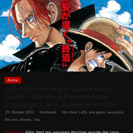
Anime
Luffy trifft vorherigen Nutzer seiner
Frucht – One Piece Film Red hatte
ursprünglich eine andere Geschichte
,
,
,
29. Oktober 2022
Ferdinand
Film: Red
Luffy
one piece
one piece
,
,
film red
Shanks
Uta
One Piece
Film: Red Vor wenigen Wochen wurde der lang