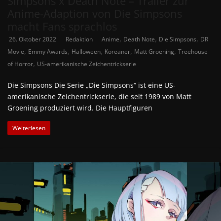
Simpsons x Death Note – Trailer zur
Anime-Adaption von Die Simpsons
macht Fans sprachlos
,
,
,
26. Oktober 2022
Redaktion
Anime
Death Note
Die Simpsons
DR
,
,
,
,
,
Movie
Emmy Awards
Halloween
Koreaner
Matt Groening
Treehouse
,
of Horror
US-amerikanische Zeichentrickserie
Die Simpsons Die Serie „Die Simpsons“ ist eine US-
amerikanische Zeichentrickserie, die seit 1989 von Matt
Groening produziert wird. Die Hauptfiguren
Weiterlesen