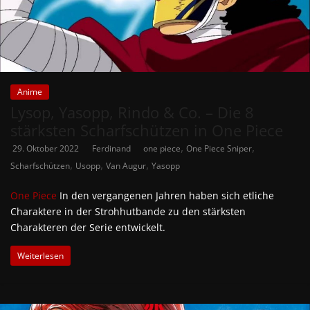
Anime
Lysop, Yasopp, Rindo & Co. – Die 8
stärksten Scharfschützen in One Piece
,
,
29. Oktober 2022
Ferdinand
one piece
One Piece Sniper
,
,
,
Scharfschützen
Usopp
Van Augur
Yasopp
One Piece
In den vergangenen Jahren haben sich etliche
Charaktere in der Strohhutbande zu den stärksten
Charakteren der Serie entwickelt.
Weiterlesen