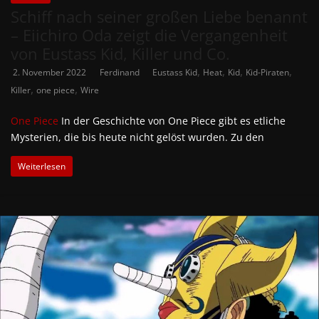
Schiff nach seiner großen Liebe benannt
– Eiichiro Oda zeigt die Vergangenheit
von Eustass Kid, Killer und Co.
,
,
,
,
2. November 2022
Ferdinand
Eustass Kid
Heat
Kid
Kid-Piraten
,
,
Killer
one piece
Wire
One Piece
In der Geschichte von One Piece gibt es etliche
Mysterien, die bis heute nicht gelöst wurden. Zu den
Weiterlesen