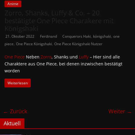
Anime
Zorro, Shanks, Luffy & Co. – 20
bestätigte One Piece Charakere mit
Königshaki
,
,
21. Oktober 2022
Ferdinand
Conquerors Haki
königshaki
one
,
,
piece
One Piece Königshaki
One Piece Königshaki Nutzer
One Piece
Neben
Zorro
, Shanks und
Luffy
– Hier sind alle
Charaktere aus One Piece, bei denen inzwischen bestätigt
worden
Weiterlesen
← Zurück
Weiter →
Aktuell