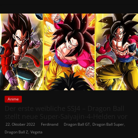
Anime
Der erste weibliche SSJ4 – Dragon Ball
stellt neue Super-Saiyajin-4-Helden vor
,
,
22. Oktober 2022
Ferdinand
Dragon Ball GT
Dragon Ball Super
,
Dragon Ball Z
Vegeta