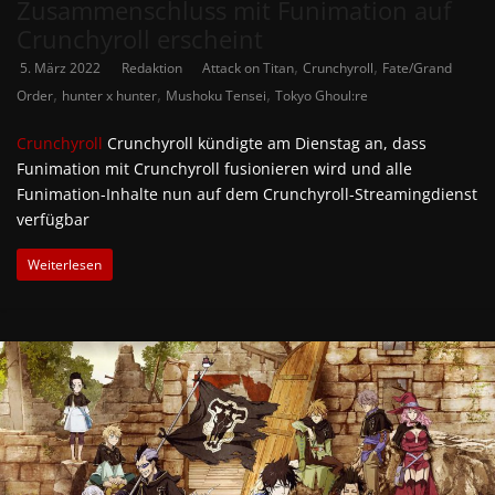
Zusammenschluss mit Funimation auf
Crunchyroll erscheint
,
,
5. März 2022
Redaktion
Attack on Titan
Crunchyroll
Fate/Grand
,
,
,
Order
hunter x hunter
Mushoku Tensei
Tokyo Ghoul:re
Crunchyroll
Crunchyroll kündigte am Dienstag an, dass
Funimation mit Crunchyroll fusionieren wird und alle
Funimation-Inhalte nun auf dem Crunchyroll-Streamingdienst
verfügbar
Weiterlesen