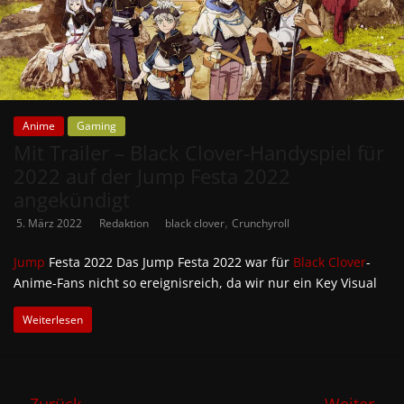
Anime
Gaming
Mit Trailer – Black Clover-Handyspiel für
2022 auf der Jump Festa 2022
angekündigt
,
5. März 2022
Redaktion
black clover
Crunchyroll
Jump
Festa 2022 Das Jump Festa 2022 war für
Black Clover
-
Anime-Fans nicht so ereignisreich, da wir nur ein Key Visual
Weiterlesen
← Zurück
Weiter →