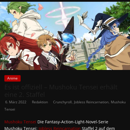
Anime
Es ist offiziell – Mushoku Tensei erhält
eine 2. Staffel
,
,
6. März 2022
Redaktion
Crunchyroll
Jobless Reincarnation
Mushoku
Tensei
Mushoku Tensei
Die Fantasy-Action-Light-Novel-Serie
Mushoku Tensei:
Jobless Reincarnation
Staffel 2 auf dem