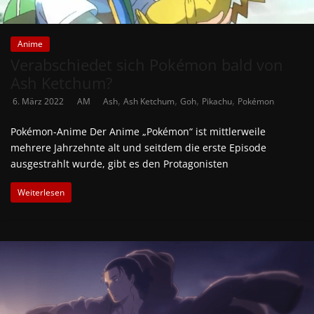
Anime
Verabschiedet sich Pokémon bald von
Ash Ketchum?
,
,
,
,
6. März 2022
AM
Ash
Ash Ketchum
Goh
Pikachu
Pokémon
Pokémon-Anime Der Anime „Pokémon“ ist mittlerweile
mehrere Jahrzehnte alt und seitdem die erste Episode
ausgestrahlt wurde, gibt es den Protagonisten
Weiterlesen