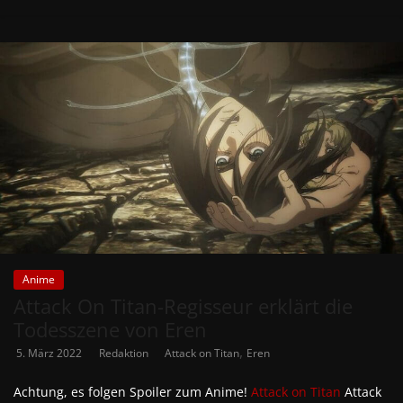
Anime
Attack On Titan-Regisseur erklärt die
Todesszene von Eren
,
5. März 2022
Redaktion
Attack on Titan
Eren
Achtung, es folgen Spoiler zum Anime!
Attack on Titan
Attack