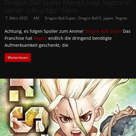
Dragon Ball Super Manga zeigt Vegeta in
seiner „Ultra Ego“-Form
,
,
,
7. März 2022
AM
Dragon Ball Super
Dragon Ball Z
japan
Vegeta
Achtung, es folgen Spoiler zum Anime!
Dragon Ball Super
Das
Franchise hat
Vegeta
endlich die dringend benötigte
Aufmerksamkeit geschenkt, die
Weiterlesen