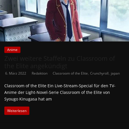
Anime
Zwei weitere Staffeln zu Classroom of
the Elite angekündigt
,
,
6. März 2022
Redaktion
Classroom of the Elite
Crunchyroll
japan
Classroom of the Elite Ein Live-Stream-Special für den TV-
Anime der Light-Novel-Serie Classroom of the Elite von
Syougo Kinugasa hat am
Weiterlesen