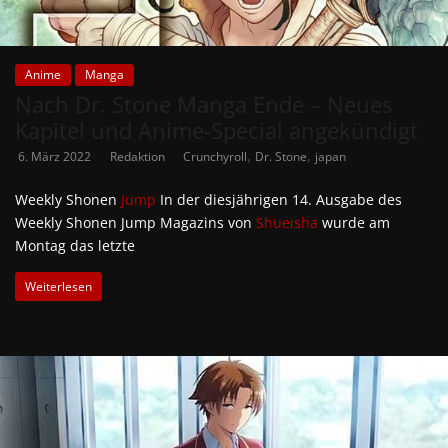
Anime
Manga
Nach Dr. Stone Manga Ende – Neues
Kapitel und Anime-Special angekündigt
,
,
6. März 2022
Redaktion
Crunchyroll
Dr. Stone
japan
Weekly Shonen
Jump
In der diesjährigen 14. Ausgabe des
Weekly Shonen Jump Magazins von
Shueisha
wurde am
Montag das letzte
Weiterlesen