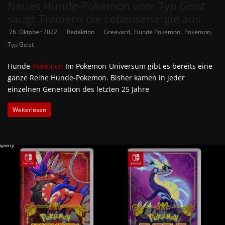
Neues Hunde-Pokemon vom Typ Geist
saugt Trainern die Lebensenergie aus
,
,
,
26. Oktober 2022
Redaktion
Greavard
Hunde Pokemon
Pokémon
Typ Geist
Hunde-
Pokemon
Im Pokemon-Universum gibt es bereits eine
ganze Reihe Hunde-Pokemon. Bisher kamen in jeder
einzelnen Generation des letzten 25 Jahre
Weiterlesen