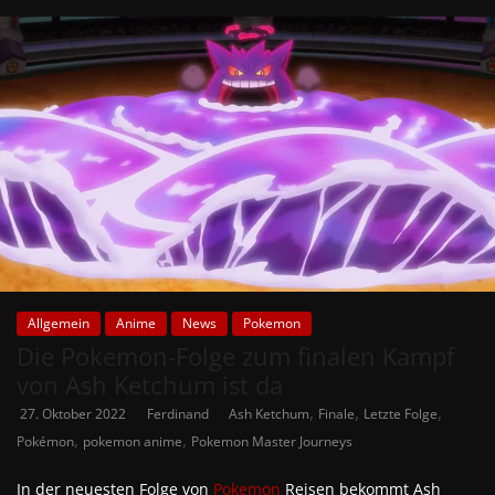
Allgemein
Anime
News
Pokemon
Die Pokemon-Folge zum finalen Kampf
von Ash Ketchum ist da
,
,
,
27. Oktober 2022
Ferdinand
Ash Ketchum
Finale
Letzte Folge
,
,
Pokémon
pokemon anime
Pokemon Master Journeys
In der neuesten Folge von
Pokemon
Reisen bekommt Ash