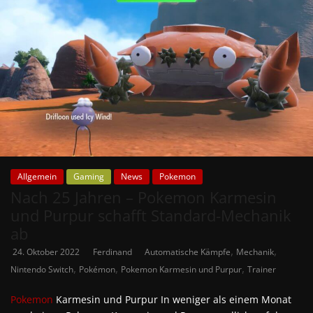
Allgemein
Gaming
News
Pokemon
Nach 25 Jahren – Pokemon Karmesin
und Purpur schafft Standard-Mechanik
ab
,
,
24. Oktober 2022
Ferdinand
Automatische Kämpfe
Mechanik
,
,
,
Nintendo Switch
Pokémon
Pokemon Karmesin und Purpur
Trainer
Pokemon
Karmesin und Purpur In weniger als einem Monat