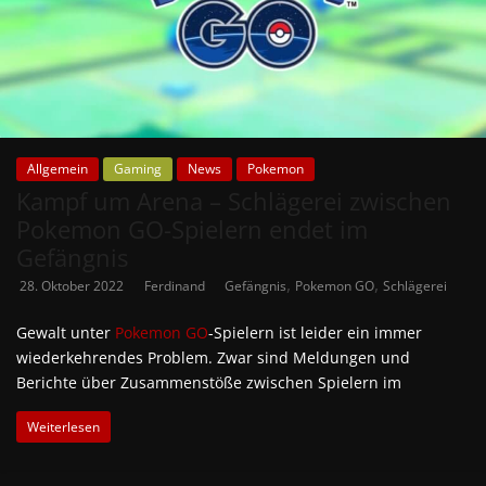
Allgemein
Gaming
News
Pokemon
Kampf um Arena – Schlägerei zwischen
Pokemon GO-Spielern endet im
Gefängnis
,
,
28. Oktober 2022
Ferdinand
Gefängnis
Pokemon GO
Schlägerei
Gewalt unter
Pokemon GO
-Spielern ist leider ein immer
wiederkehrendes Problem. Zwar sind Meldungen und
Berichte über Zusammenstöße zwischen Spielern im
Weiterlesen