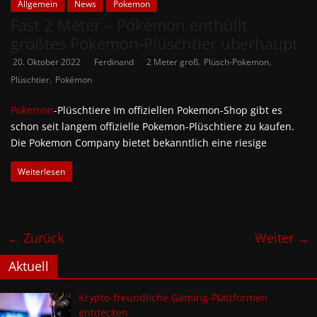
Allgemein
News
Pokemon
Fast 2 Meter – Pokemon enthüllt
größtes Pokemon-Plüschtier überhaupt
,
,
20. Oktober 2022
Ferdinand
2 Meter groß
Plüsch-Pokemon
,
Plüschtier
Pokémon
Pokemon
-Plüschtiere Im offiziellen Pokemon-Shop gibt es
schon seit langem offizielle Pokemon-Plüschtiere zu kaufen.
Die Pokemon Company bietet bekanntlich eine riesige
Weiterlesen
← Zurück
Weiter →
Aktuell
Krypto-freundliche Gaming-Plattformen
entdecken