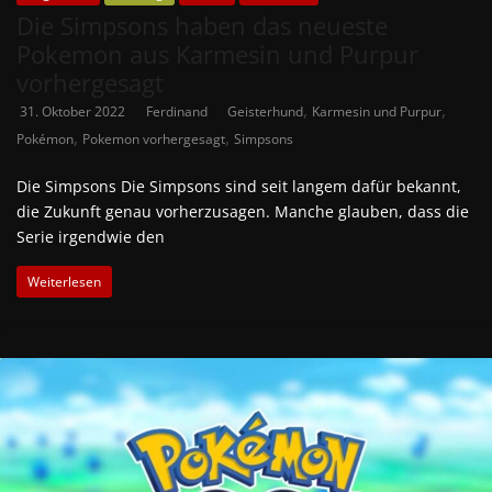
Die Simpsons haben das neueste
Pokemon aus Karmesin und Purpur
vorhergesagt
,
,
31. Oktober 2022
Ferdinand
Geisterhund
Karmesin und Purpur
,
,
Pokémon
Pokemon vorhergesagt
Simpsons
Die Simpsons Die Simpsons sind seit langem dafür bekannt,
die Zukunft genau vorherzusagen. Manche glauben, dass die
Serie irgendwie den
Weiterlesen