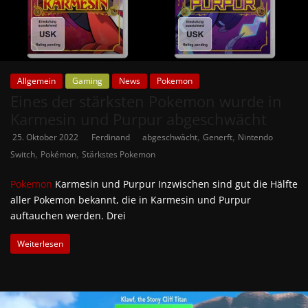
Allgemein
Gaming
News
Pokemon
Eines der stärksten Pokemon wurde in
Karmesin und Purpur abgeschwächt
,
,
25. Oktober 2022
Ferdinand
abgeschwächt
Generft
Nintendo
,
,
Switch
Pokémon
Stärkstes Pokemon
Pokemon
Karmesin und Purpur Inzwischen sind gut die Hälfte
aller Pokemon bekannt, die in Karmesin und Purpur
auftauchen werden. Drei
Weiterlesen