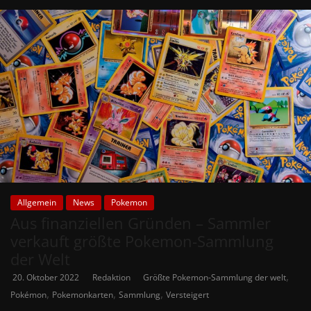
Allgemein
News
Pokemon
Aus finanziellen Gründen – Sammler
verkauft größte Pokemon-Sammlung
der Welt
,
20. Oktober 2022
Redaktion
Größte Pokemon-Sammlung der welt
,
,
,
Pokémon
Pokemonkarten
Sammlung
Versteigert