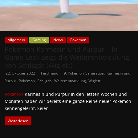
Allgemein
Gaming
News
Pokemon
Pokemon Karmesin und Purpur – In-
Game-Leak zeigt die Weiterentwicklung
von Schligda (Wiglett)
,
22. Oktober 2022
Ferdinand
9. Pokemon Generation
Karmesin und
,
,
,
,
Purpur
Pokémon
Schligda
Weiterentwicklung
Wiglett
Pokemon
Karmesin und Purpur In den letzten Wochen und
Monaten haben wir bereits eine ganze Reihe neuer Pokemon
kennengelernt. Seien
Weiterlesen