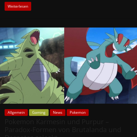
Weiterlesen
Allgemein
Gaming
News
Pokemon
Pokemon Karmesin und Purpur –
Paradox-Formen von Brutalanda und