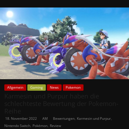
Allgemein
Gaming
News
Pokemon
Karmesin und Purpur haben die
schlechteste Bewertung der Pokemon-
Reihe
,
,
18. November 2022
AM
Bewertungen
Karmesin und Purpur
,
,
Nintendo Switch
Pokémon
Review