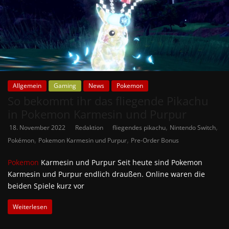
Allgemein
Gaming
News
Pokemon
So bekommt ihr das fliegende Pikachu
in Pokemon Karmesin und Purpur
,
,
18. November 2022
Redaktion
fliegendes pikachu
Nintendo Switch
,
,
Pokémon
Pokemon Karmesin und Purpur
Pre-Order Bonus
Pokemon
Karmesin und Purpur Seit heute sind Pokemon
Karmesin und Purpur endlich draußen. Online waren die
beiden Spiele kurz vor
Weiterlesen