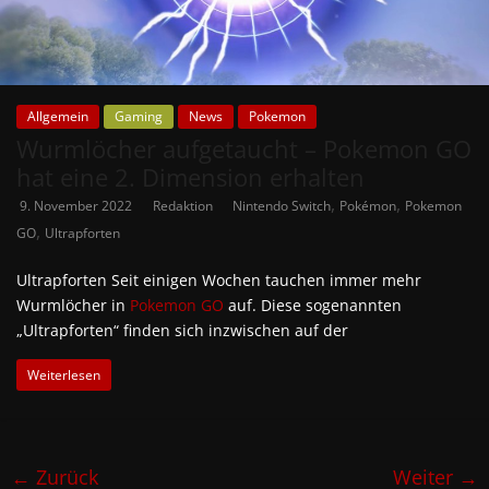
Allgemein
Gaming
News
Pokemon
Wurmlöcher aufgetaucht – Pokemon GO
hat eine 2. Dimension erhalten
,
,
9. November 2022
Redaktion
Nintendo Switch
Pokémon
Pokemon
,
GO
Ultrapforten
Ultrapforten Seit einigen Wochen tauchen immer mehr
Wurmlöcher in
Pokemon GO
auf. Diese sogenannten
„Ultrapforten“ finden sich inzwischen auf der
Weiterlesen
← Zurück
Weiter →