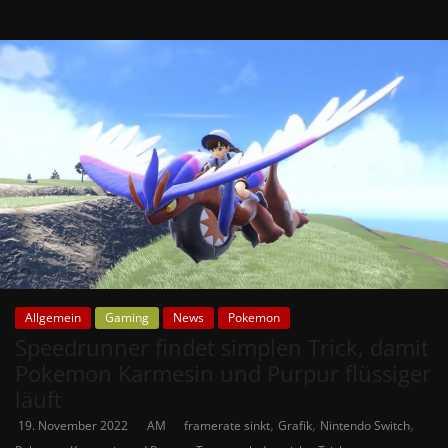
Allgemein
Gaming
News
Pokemon
Speedrunner findet simplen Trick, damit
Pokemon Karmesin und Purpur flüssiger
läuft
,
,
,
19. November 2022
AM
framerate sinkt
Grafik
Nintendo Switch