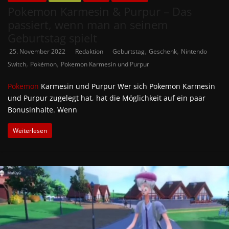
Pokemon Karmesin & Purpur – Das
passiert, wenn man an seinem
Geburtstag spielt
,
,
25. November 2022
Redaktion
Geburtstag
Geschenk
Nintendo
,
,
Switch
Pokémon
Pokemon Karmesin und Purpur
Pokemon
Karmesin und Purpur Wer sich Pokemon Karmesin
und Purpur zugelegt hat, hat die Möglichkeit auf ein paar
Bonusinhalte. Wenn
Weiterlesen