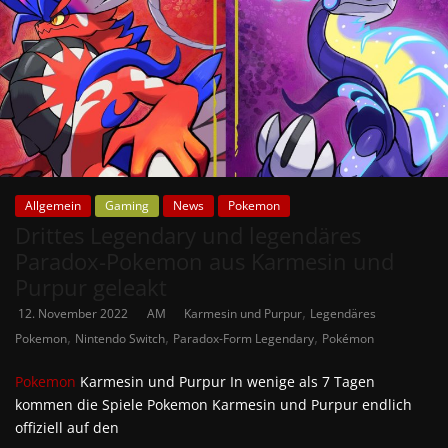
Allgemein
Gaming
News
Pokemon
Drittes Legendary und legendäres
Paradox-Pokemon aus Karmesin und
Purpur geleakt
,
12. November 2022
AM
Karmesin und Purpur
Legendäres
,
,
,
Pokemon
Nintendo Switch
Paradox-Form Legendary
Pokémon
Pokemon
Karmesin und Purpur In wenige als 7 Tagen
kommen die Spiele Pokemon Karmesin und Purpur endlich
offiziell auf den