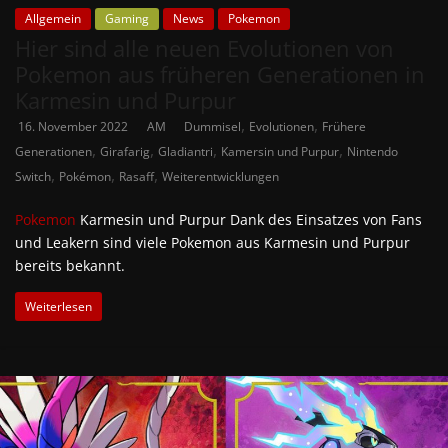
Allgemein
Gaming
News
Pokemon
Hier sind alle neuen Evolutionen von
Pokemon aus früheren Generationen in
Karmesin und Purpur
,
,
16. November 2022
AM
Dummisel
Evolutionen
Frühere
,
,
,
,
Generationen
Girafarig
Gladiantri
Kamersin und Purpur
Nintendo
,
,
,
Switch
Pokémon
Rasaff
Weiterentwicklungen
Pokemon
Karmesin und Purpur Dank des Einsatzes von Fans
und Leakern sind viele Pokemon aus Karmesin und Purpur
bereits bekannt.
Weiterlesen