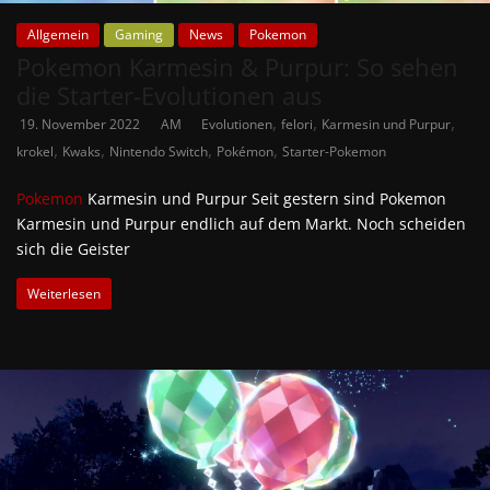
Allgemein
Gaming
News
Pokemon
Pokemon Karmesin & Purpur: So sehen
die Starter-Evolutionen aus
,
,
,
19. November 2022
AM
Evolutionen
felori
Karmesin und Purpur
,
,
,
,
krokel
Kwaks
Nintendo Switch
Pokémon
Starter-Pokemon
Pokemon
Karmesin und Purpur Seit gestern sind Pokemon
Karmesin und Purpur endlich auf dem Markt. Noch scheiden
sich die Geister
Weiterlesen