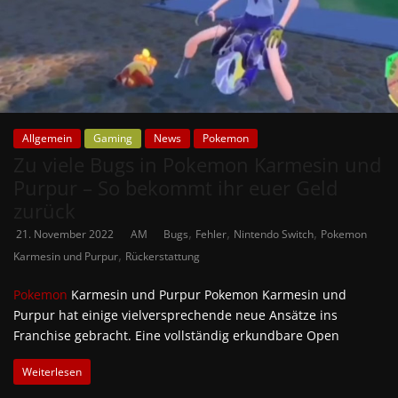
Allgemein
Gaming
News
Pokemon
Zu viele Bugs in Pokemon Karmesin und
Purpur – So bekommt ihr euer Geld
zurück
,
,
,
21. November 2022
AM
Bugs
Fehler
Nintendo Switch
Pokemon
,
Karmesin und Purpur
Rückerstattung
Pokemon
Karmesin und Purpur Pokemon Karmesin und
Purpur hat einige vielversprechende neue Ansätze ins
Franchise gebracht. Eine vollständig erkundbare Open
Weiterlesen