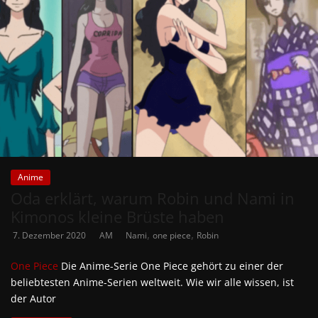
Anime
Oda erklärt, warum Robin und Nami in
Kimonos kleine Brüste haben
,
,
7. Dezember 2020
AM
Nami
one piece
Robin
One Piece
Die Anime-Serie One Piece gehört zu einer der
beliebtesten Anime-Serien weltweit. Wie wir alle wissen, ist
der Autor