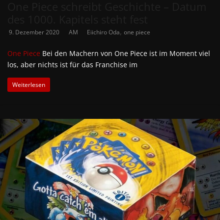
One Piece schreibt Geschichte – Datum
des 1000. Kapitels steht fest
,
9. Dezember 2020
AM
Eiichiro Oda
one piece
One Piece
Bei den Machern von One Piece ist im Moment viel
los, aber nichts ist für das Franchise im
Weiterlesen