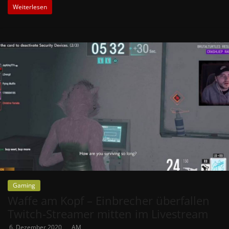
Weiterlesen
Gaming
Waffe am Kopf – Einbrecher überfallen
Twitch-Streamer mitten im Livestream
6. Dezember 2020
AM