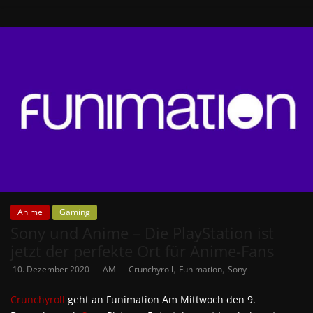
Anime
Gaming
Sony und Anime – Die PlayStation ist
jetzt der perfekte Ort für Anime-Fans
,
,
10. Dezember 2020
AM
Crunchyroll
Funimation
Sony
Crunchyroll
geht an Funimation Am Mittwoch den 9.