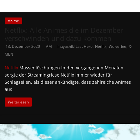
Anime
Netflix: Alle Animes die im Dezember
verschwinden und dazu kommen
,
,
,
13. Dezember 2020
AM
Inuyashiki Last Hero
Netflix
Wolverine
X-
MEN
Netflix
Massenlöschungen In den vergangenen Monaten
sorgte der Streamingriese Netflix immer wieder für
Schlagzeilen, als dieser ankündigte, dass zahlreiche Animes
aus
Weiterlesen