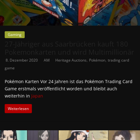
Gaming
27-Jähriger aus Saarbrücken kauft 180
Pokemonkarten und wird Multimillionär
,
,
8. Dezember 2020
AM
Heritage Auctions
Pokémon
trading card
game
Pokémon Karten Vor 24 Jahren ist das Pokémon Trading Card
Game erstmals veröffentlicht worden und bleibt auch
weiterhin in
Japan
Weiterlesen