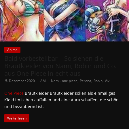
Anime
Bald vorbestellbar – So siehen die
Brautkleider von Nami, Robin und Co.
aus One Piece in echt aus
,
,
,
,
5. Dezember 2020
AM
Nami
one piece
Perona
Robin
Vivi
One Piece
Brautkleider Brautkleider sollen als einmaliges
Kleid im Leben auffallen und eine Aura schaffen, die schön
und bezaubernd ist.
Weiterlesen