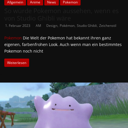
Allgemein
Anime
News
Pokemon
So würde Pokemon aussehen, wenn es
von Studio Ghibli wäre
,
,
,
1. Februar 2023
AM
Design
Pokémon
Studio Ghibli
Zeichenstil
Pokemon
Die Welt der Pokemon hat bekannt ihren ganz
eigenen, farbenfrohen Look. Auch wenn man ein bestimmtes
Pokemon noch nicht
Weiterlesen