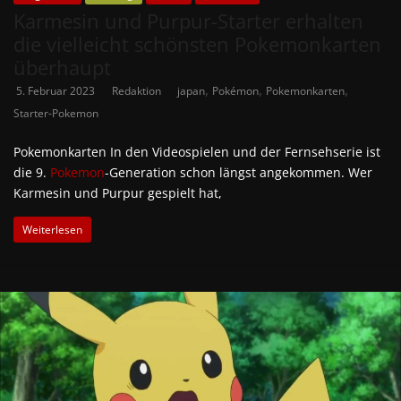
Karmesin und Purpur-Starter erhalten
die vielleicht schönsten Pokemonkarten
überhaupt
,
,
,
5. Februar 2023
Redaktion
japan
Pokémon
Pokemonkarten
Starter-Pokemon
Pokemonkarten In den Videospielen und der Fernsehserie ist
die 9.
Pokemon
-Generation schon längst angekommen. Wer
Karmesin und Purpur gespielt hat,
Weiterlesen