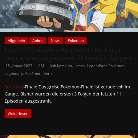
Allgemein
Anime
News
Pokemon
Nach 25 Jahren – Ash Ketchum kann
sein erstes Legendäres Pokemon fangen
,
,
,
28. Januar 2023
AM
Ash Ketchum
Latias
Legendäres Pokemon
,
,
Legendary
Pokémon
Serie
Pokemon
-Finale Das große Pokemon-Finale ist gerade voll im
Gange. Bisher wurden die ersten 3 Folgen der letzten 11
Episoden ausgestrahlt,
Weiterlesen