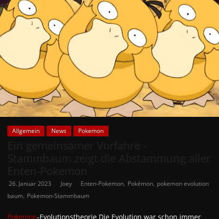
Allgemein
News
Pokemon
Ein gemeinsamer Vorfahre -
Stammbaum zeigt die Abstammung aller
Enten-Pokemon
,
,
26. Januar 2023
Joey
Enten-Pokemon
Pokémon
pokemon evolution
,
baum
Pokemon-Stammbaum
Pokemon
-Evolutionstheorie Die Evolution war schon immer