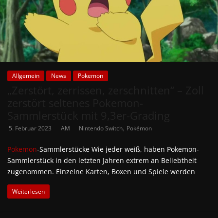
Allgemein
News
Pokemon
„Zerstört, zerrissen, zerschnitten“ – Zoll
zerstört seltenes Pokemon-
Sammlerstück mit 9,3er-Grading
,
5. Februar 2023
AM
Nintendo Switch
Pokémon
Pokemon
-Sammlerstücke Wie jeder weiß, haben Pokemon-
Sammlerstück in den letzten Jahren extrem an Beliebtheit
zugenommen. Einzelne Karten, Boxen und Spiele werden
Weiterlesen