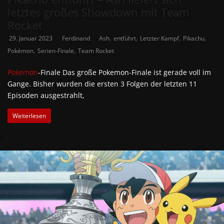
letztes großes Showdown mit Team
Rocket
,
,
,
,
29. Januar 2023
Ferdinand
Ash
entführt
Letzter Kampf
Pikachu
,
,
Pokémon
Serien-Finale
Team Rocket
Pokemon
-Finale Das große Pokemon-Finale ist gerade voll im
Gange. Bisher wurden die ersten 3 Folgen der letzten 11
Episoden ausgestrahlt,
Weiterlesen