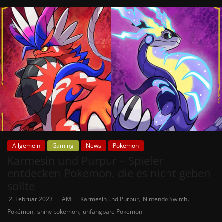
Allgemein
Gaming
News
Pokemon
Karmesin und Purpur – Spieler
entdecken Pokemon, die es nicht geben
sollte
,
,
2. Februar 2023
AM
Karmesin und Purpur
Nintendo Switch
,
,
Pokémon
shiny pokemon
unfangbare Pokemon