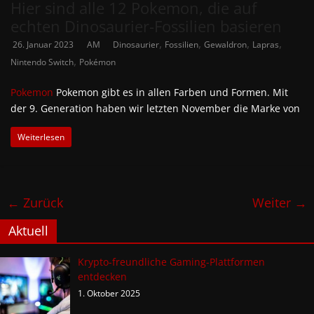
Hier sind alle 12 Pokemon, die auf
echten Dinosaurier-Fossilien basieren
,
,
,
,
26. Januar 2023
AM
Dinosaurier
Fossilien
Gewaldron
Lapras
,
Nintendo Switch
Pokémon
Pokemon
Pokemon gibt es in allen Farben und Formen. Mit
der 9. Generation haben wir letzten November die Marke von
Weiterlesen
← Zurück
Weiter →
Aktuell
Krypto-freundliche Gaming-Plattformen
entdecken
1. Oktober 2025