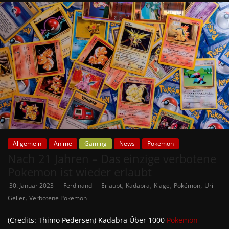
Allgemein
Anime
Gaming
News
Pokemon
Nach 21 Jahren – Das einzige verbotene
Pokemon ist wieder erlaubt
,
,
,
,
30. Januar 2023
Ferdinand
Erlaubt
Kadabra
Klage
Pokémon
Uri
,
Geller
Verbotene Pokemon
(Credits: Thimo Pedersen) Kadabra Über 1000
Pokemon