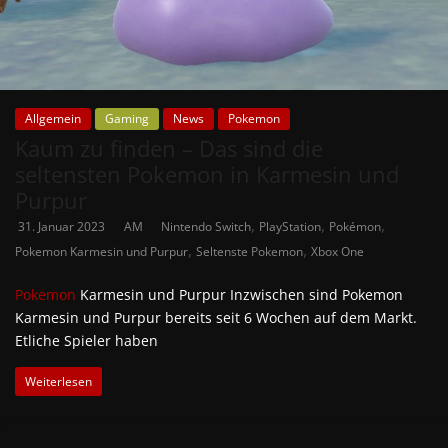
Allgemein
Gaming
News
Pokemon
Kaum zu finden – Das sind die
seltensten Pokemon in Karmesin und
Purpur
,
,
,
31. Januar 2023
AM
Nintendo Switch
PlayStation
Pokémon
,
,
Pokemon Karmesin und Purpur
Seltenste Pokemon
Xbox One
Pokemon
Karmesin und Purpur Inzwischen sind Pokemon
Karmesin und Purpur bereits seit 6 Wochen auf dem Markt.
Etliche Spieler haben
Weiterlesen