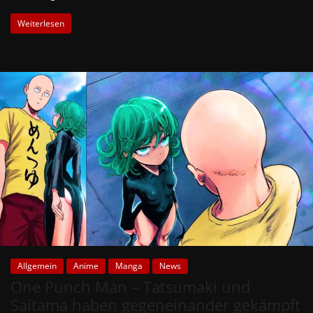
Weiterlesen
Allgemein
Anime
Manga
News
One Punch Man – Tatsumaki und
Saitama haben gegeneinander gekämpft