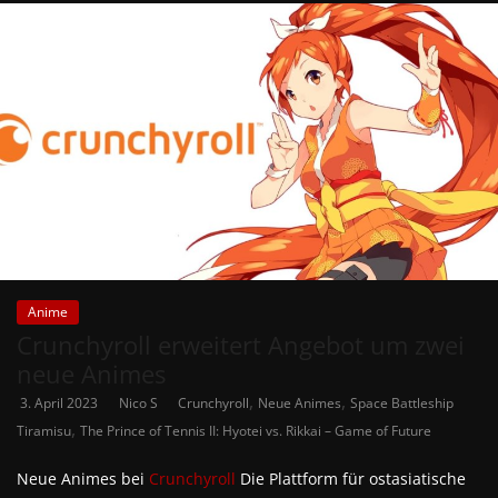
Anime
Crunchyroll erweitert Angebot um zwei
neue Animes
,
,
3. April 2023
Nico S
Crunchyroll
Neue Animes
Space Battleship
,
Tiramisu
The Prince of Tennis II: Hyotei vs. Rikkai – Game of Future
Neue Animes bei
Crunchyroll
Die Plattform für ostasiatische