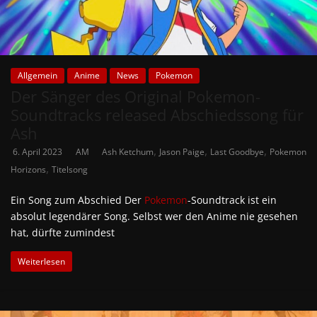
Allgemein
Anime
News
Pokemon
Der Sänger des Original Pokemon-
Soundtracks released Abschiedssong für
Ash
,
,
,
6. April 2023
AM
Ash Ketchum
Jason Paige
Last Goodbye
Pokemon
,
Horizons
Titelsong
Ein Song zum Abschied Der
Pokemon
-Soundtrack ist ein
absolut legendärer Song. Selbst wer den Anime nie gesehen
hat, dürfte zumindest
Weiterlesen