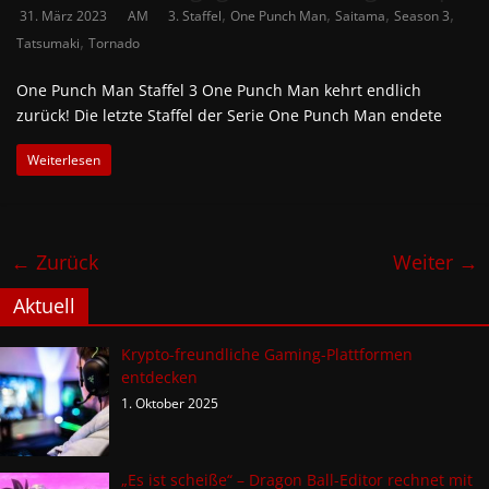
,
,
,
,
31. März 2023
AM
3. Staffel
One Punch Man
Saitama
Season 3
,
Tatsumaki
Tornado
One Punch Man Staffel 3 One Punch Man kehrt endlich
zurück! Die letzte Staffel der Serie One Punch Man endete
Weiterlesen
← Zurück
Weiter →
Aktuell
Krypto-freundliche Gaming-Plattformen
entdecken
1. Oktober 2025
„Es ist scheiße“ – Dragon Ball-Editor rechnet mit