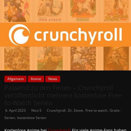
Allgemein
Anime
News
Passend zu den Ferien – Crunchyroll
veröffentlicht mehrere kostenlose Free-
to-Watch Serien
,
,
,
6. April 2023
Nico S
Crunchyroll
Dr. Stone
Free to watch
Gratis-
,
Serien
kostenlose Serien
Kostenlose Anime bei
Crunchyroll
Für viele Anime-Fans haben