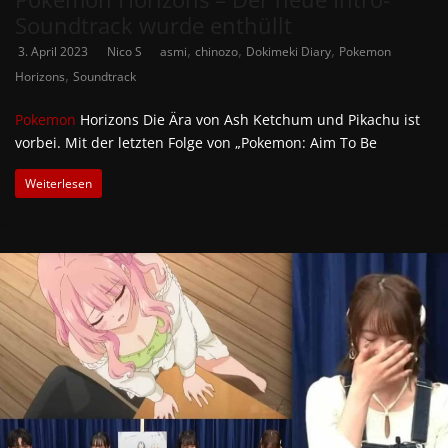
Soundtrack wurde enthüllt
,
,
,
3. April 2023
Nico S
asmi
chinozo
Dokimeki Diary
Pokemon
,
Horizons
Soundtrack
Pokemon
Horizons Die Ära von Ash Ketchum und Pikachu ist
vorbei. Mit der letzten Folge von „Pokemon: Aim To Be
Weiterlesen