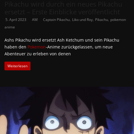
Pikachu wird durch ein neues Pikachu
ersetzt – Erste Einblicke veröffentlicht
,
,
,
5. April 2023
AM
Captain Pikachu
Liko und Roy
Pikachu
pokemon
anime
Ashs Pikachu wird ersetzt Ash Ketchum und sein Pikachu
haben den
Pokemon
-Anime zurückgelassen, um neue
Abenteuer zu erleben von denen
Weiterlesen