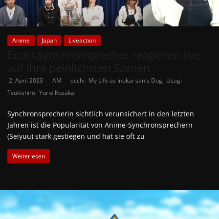
Anime
Japan
Liveaction
Ecchi-Synchronsprecher reagieren live
auf ihre peinlichsten Szenen
,
,
2. April 2023
AM
ecchi
My Life as Inukai-san's Dog
Usagi
,
Tsukishiro
Yurie Kozakai
Synchronsprecherin sichtlich verunsichert In den letzten
Jahren ist die Popularität von Anime-Synchronsprechern
(Seiyuu) stark gestiegen und hat sie oft zu
Weiterlesen