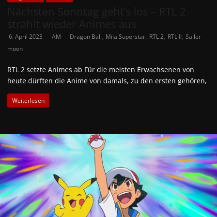
Nächsten Sonntag geht’s los – RTL 2
strahlt wieder Animes aus
,
,
,
,
6. April 2023
AM
Dragon Ball
Mila Superstar
RTL 2
RTL II
Sailer
moon
RTL 2 setzte Animes ab Für die meisten Erwachsenen von
heute dürften die Anime von damals, zu den ersten gehören,
Weiterlesen