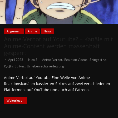
Allgemein
Anime
News
Anime-Verbot auf Youtube? – Kanäle mit
Anime-Content werden massenhaft
gesperrt
,
,
4. April 2023
Nico S
Anime Verbot
Reaktion Videos
Shingeki no
,
,
Kyojin
Strikes
Urheberrechtsverletzung
Anime Verbot auf Youtube Eine Welle von Anime-
Reaktionskanälen kassierten Strikes auf zwei verschiedenen
Plattformen, auf YouTube und auch auf Patreon.
Weiterlesen