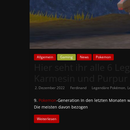
News
Auf
Phanimenal
findest
du
die
aktuellsten
Allgemein
Gaming
News
Pokemon
Hier seht ihr alle 6 
Anime-
News
Karmesin und Purpur
aus
Japan
,
2. Dezember 2022
Ferdinand
Legendäre Pokémon
L
und
Deutschland
9.
Pokemon
-Generation In den letzten Monaten 
Die meisten davon bezogen
Weiterlesen