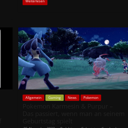
Weiterlesen
Allgemein
Gaming
News
Pokemon
Pokemon Karmesin & Purpur –
Das passiert, wenn man an seinem
f
Geburtstag spielt
,
,