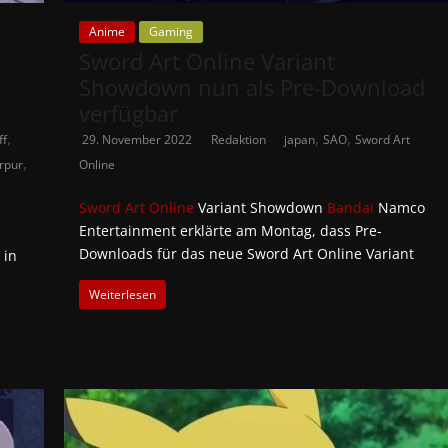
Anime
Gaming
Sword Art Online Variant
Showdown nun als Pre-Download
verfügbar
,
,
,
ff
29. November 2022
Redaktion
japan
SAO
Sword Art
,
rpur
Online
Sword Art Online
Variant Showdown
Bandai
Namco
Entertainment erklärte am Montag, dass Pre-
Downloads für das neue Sword Art Online Variant
 in
Weiterlesen