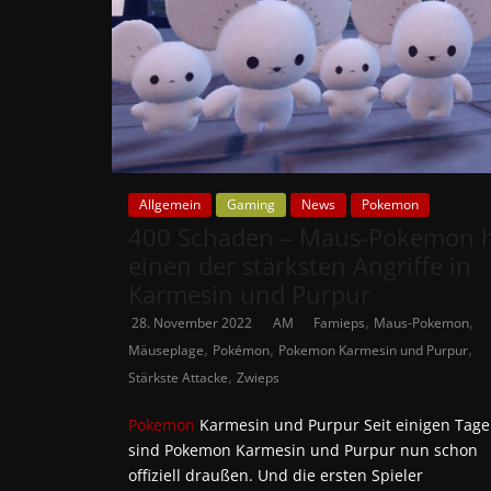
Allgemein
Gaming
News
Pokemon
400 Schaden – Maus-Pokemon 
einen der stärksten Angriffe in
Karmesin und Purpur
,
,
28. November 2022
AM
Famieps
Maus-Pokemon
,
,
,
Mäuseplage
Pokémon
Pokemon Karmesin und Purpur
,
Stärkste Attacke
Zwieps
Pokemon
Karmesin und Purpur Seit einigen Tag
sind Pokemon Karmesin und Purpur nun schon
offiziell draußen. Und die ersten Spieler