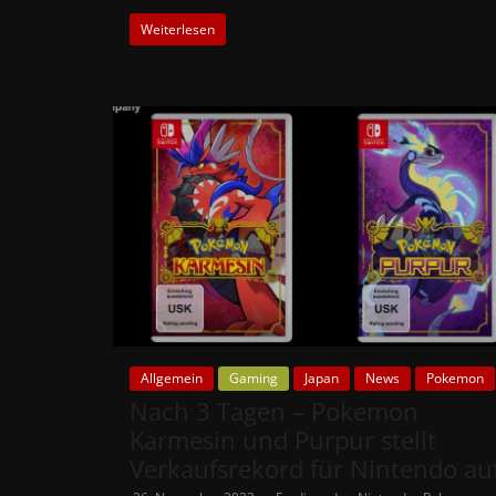
Weiterlesen
Allgemein
Gaming
Japan
News
Pokemon
Nach 3 Tagen – Pokemon
Karmesin und Purpur stellt
Verkaufsrekord für Nintendo au
,