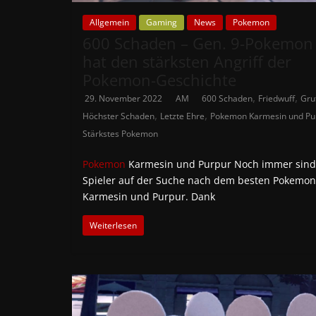
Allgemein
Gaming
News
Pokemon
600 Schaden – Gen. 9-Pokemon
hat den stärksten Angriff der
Pokemon-Geschichte
,
,
29. November 2022
AM
600 Schaden
Friedwuff
Gru
,
,
Höchster Schaden
Letzte Ehre
Pokemon Karmesin und Pu
Stärkstes Pokemon
Pokemon
Karmesin und Purpur Noch immer sind
Spieler auf der Suche nach dem besten Pokemon
Karmesin und Purpur. Dank
Weiterlesen