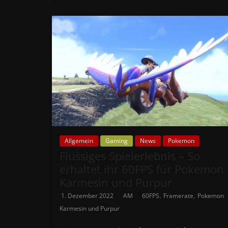
Allgemein
Gaming
News
Pokemon
Flüssiges Spielerlebnis – So
erhaltet ihr 60FPS für Pokemon
Karmesin und Purpur
,
,
1. Dezember 2022
AM
60FPS
Framerate
Pokemon
Karmesin und Purpur