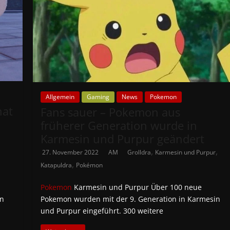
Allgemein
Gaming
News
Pokemon
hat
Fans sauer – Pokemon aus
früherer Generation wurde in
Karmesin und Purpur geändert
,
,
27. November 2022
AM
Grolldra
Karmesin und Purpur
,
Katapuldra
Pokémon
Pokemon
Karmesin und Purpur Über 100 neue
en
Pokemon wurden mit der 9. Generation in Karmesin
und Purpur eingeführt. 300 weitere