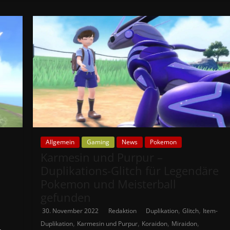
Allgemein
Gaming
News
Pokemon
Karmesin und Purpur –
Duplikations-Glitch für Legendäre
Pokemon und Meisterball
gefunden
,
,
30. November 2022
Redaktion
Duplikation
Glitch
Item-
,
,
,
,
Duplikation
Karmesin und Purpur
Koraidon
Miraidon