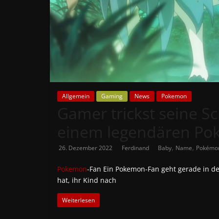
News
Auf
Phanimenal
findest
du
die
aktuellsten
Allgemein
Gaming
News
Pokemon
Gamer trickst seine S
Anime-
News
einem legendären Po
aus
Japan
,
,
26. Dezember 2022
Ferdinand
Baby
Name
Pokémo
und
Deutschland
Pokemon
-Fan Ein Pokemon-Fan geht gerade in de
hat, ihr Kind nach
Weiterlesen