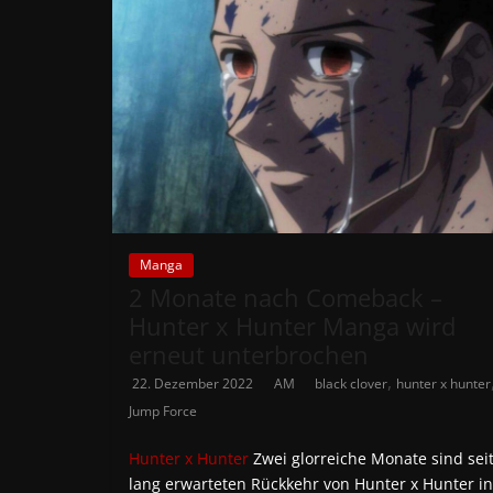
Manga
2 Monate nach Comeback –
Hunter x Hunter Manga wird
erneut unterbrochen
,
22. Dezember 2022
AM
black clover
hunter x hunter
Jump Force
Hunter x Hunter
Zwei glorreiche Monate sind sei
lang erwarteten Rückkehr von Hunter x Hunter in