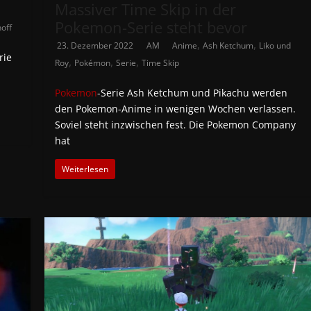
Massiver Time Skip in der
Pokemon-Serie steht bevor
noff
,
,
23. Dezember 2022
AM
Anime
Ash Ketchum
Liko und
rie
,
,
,
Roy
Pokémon
Serie
Time Skip
Pokemon
-Serie Ash Ketchum und Pikachu werden
den Pokemon-Anime in wenigen Wochen verlassen.
Soviel steht inzwischen fest. Die Pokemon Company
hat
Weiterlesen