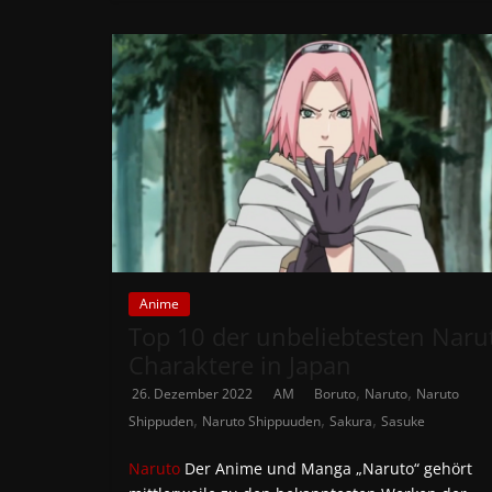
Anime
Top 10 der unbeliebtesten Naru
Charaktere in Japan
,
,
26. Dezember 2022
AM
Boruto
Naruto
Naruto
,
,
,
Shippuden
Naruto Shippuuden
Sakura
Sasuke
Naruto
Der Anime und Manga „Naruto“ gehört