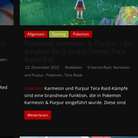
Allgemein
Gaming
Pokemon
is
Pokemon Karmesin & Purpur – So
schaltet ihr 5 und 6-Sterne-Tera
Raids frei
,
uper
,
22. Dezember 2022
Redaktion
6-Sterne-Raid
Karmesin
,
,
und Purpur
Pokémon
Tera Raids
n
 Red
Pokemon
Karmesin und Purpur Tera Raid-Kämpfe
sind eine brandneue Funktion, die in Pokemon
Karmesin & Purpur eingeführt wurde. Diese sind
Weiterlesen