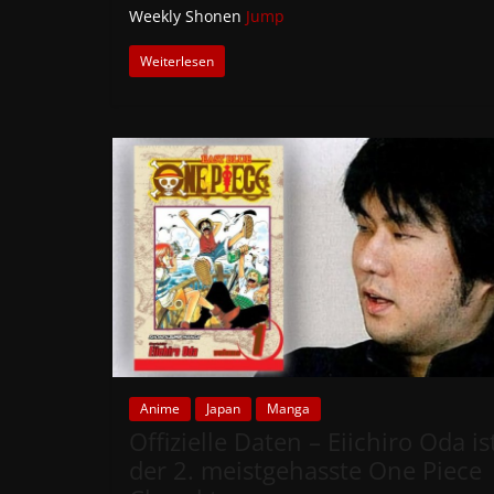
Weekly Shonen
Jump
Weiterlesen
Anime
Japan
Manga
Offizielle Daten – Eiichiro Oda is
der 2. meistgehasste One Piece