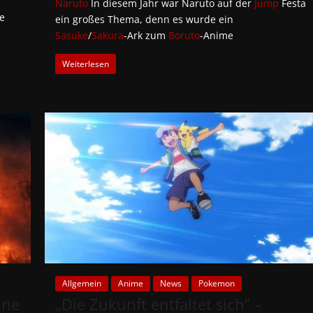
Naruto
In diesem Jahr war Naruto auf der
Jump
Festa
e
ein großes Thema, denn es wurde ein
Sasuke
/
Sakura
-Ark zum
Boruto
-Anime
Weiterlesen
Allgemein
Anime
News
Pokemon
ine
„Die Zukunft entfaltet sich“ –