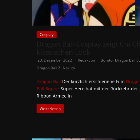
Cosplay
Dragon Ball-Cosplay zeigt Chi Ch
klassischen Look
,
23. Dezember 2022
Redaktion
Boruto
Dragon Ball S
,
Dragon Ball Z
Naruto
Dragon Ball
Der kürzlich erschienene Film
Drago
Ball Super
: Super Hero hat mit der Rückkehr der
Ribbon Armee in
Weiterlesen