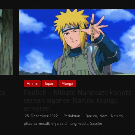
Anime
Japan
Manga
to-
Endlich – Minato Namikaze könnte
seinen eigenen Naruto-Manga
erhalten
,
,
,
25. Dezember 2022
Redaktion
Boruto
Nami
Naruto
,
pikachu mosaik ninja zeichnung reddit
Sasuke