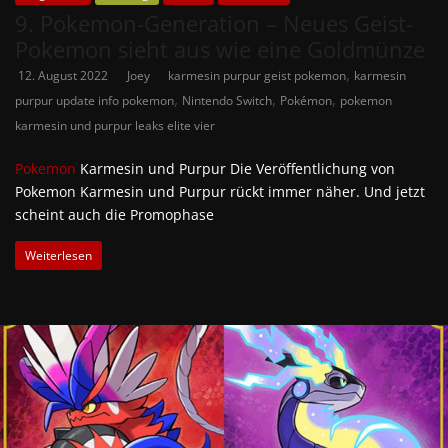
9. Pokemon-Generation – Neues Geist-
Pokemon sieht aus wie eine Goldmünze
,
12. August 2022
Joey
karmesin purpur geist pokemon
karmesin
,
,
,
purpur update info pokemon
Nintendo Switch
Pokémon
pokemon
karmesin und purpur leaks elite vier
Pokemon
Karmesin und Purpur Die Veröffentlichung von
Pokemon Karmesin und Purpur rückt immer näher. Und jetzt
scheint auch die Promophase
Weiterlesen