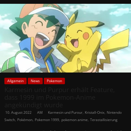
Allgemein
News
Pokemon
Karmesin und Purpur erhält Feature,
dass 1999 im Pokemon-Anime
angekündigt wurde
,
,
10. August 2022
AM
Karmesin und Purour
Kristall-Onix
Nintendo
,
,
,
,
Switch
Pokémon
Pokemon 1999
pokemon anime
Terastallisierung