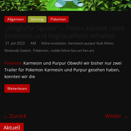
Allgemein
Gaming
Pokemon
„Mögliche Spoiler“ – Felino könnte neue
Evolution und Regionalform erhalten
,
,
31. Juli 2022
AM
felino evolution
karmesin purpur leak felino
,
,
Nintendo Switch
Pokémon
reddit felino fan-art fan art
Pokemon
Karmesin und Purpur Obwohl wir bisher nur zwei
Trailer für Pokemon Karmesin und Purpur gesehen haben,
konnten wir die
Weiterlesen
← Zurück
Weiter →
Aktuell