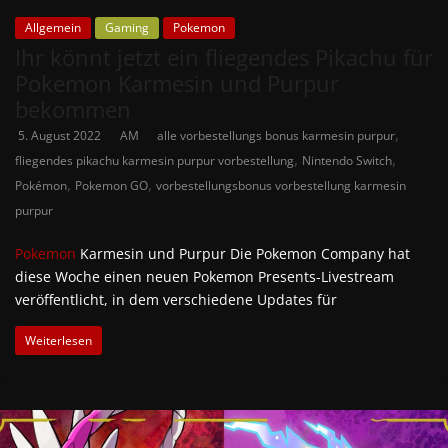
Allgemein
Gaming
Pokemon
Ihr könnt jetzt ein fliegendes Pikachu für
Pokemon Karmesin und Purpur
bekommen
,
5. August 2022
AM
alle vorbestellungs bonus karmesin purpur
,
,
fliegendes pikachu karmesin purpur vorbestellung
Nintendo Switch
,
,
Pokémon
Pokemon GO
vorbestellungsbonus vorbestellung karmesin
purpur
Pokemon
Karmesin und Purpur Die Pokemon Company hat
diese Woche einen neuen Pokemon Presents-Livestream
veröffentlicht, in dem verschiedene Updates für
Weiterlesen