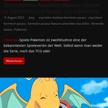
Umstrittenes Pokemon-Feature könnte
in Karmesin und Purpur zurückkehren
,
9. August 2022
Joey
exp teilen funktion karmesin purpur
exp-share
,
,
karmesin purpur
karmesin purpur feature umstritten exp teilen
Nintendo
,
Switch
Pokémon
Pokemon
-Spiele Pokemon ist zweifelsohne eine der
bekanntesten Spieleserien der Welt. Selbst wenn man weder
die Serie, noch das TCG oder
Weiterlesen