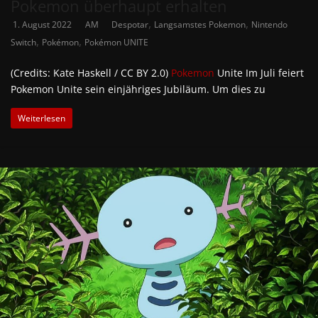
Pokemon überhaupt erhalten
,
,
1. August 2022
AM
Despotar
Langsamstes Pokemon
Nintendo
,
,
Switch
Pokémon
Pokémon UNITE
(Credits: Kate Haskell / CC BY 2.0)
Pokemon
Unite Im Juli feiert
Pokemon Unite sein einjähriges Jubiläum. Um dies zu
Weiterlesen