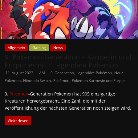
Allgemein
Gaming
News
9. Pokemon-Generation – Karmesin und
Purpur erhält 4 legendäre Pokemon
,
,
11. August 2022
AM
9. Generation
Legendäre Pokémon
Neue
,
,
,
Pokemon
Nintendo Switch
Pokémon
Pokemon Karmesin und Purpur
9.
Pokemon
-Generation Pokemon hat 905 einzigartige
Kreaturen hervorgebracht. Eine Zahl, die mit der
Veröffentlichung der nächsten Generation noch steigen wird.
Weiterlesen