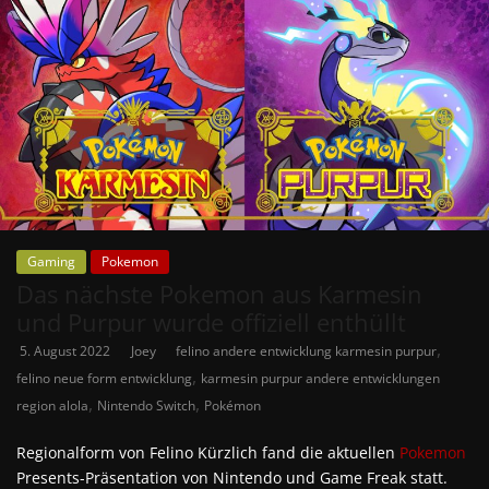
Gaming
Pokemon
Das nächste Pokemon aus Karmesin
und Purpur wurde offiziell enthüllt
,
5. August 2022
Joey
felino andere entwicklung karmesin purpur
,
felino neue form entwicklung
karmesin purpur andere entwicklungen
,
,
region alola
Nintendo Switch
Pokémon
Regionalform von Felino Kürzlich fand die aktuellen
Pokemon
Presents-Präsentation von Nintendo und Game Freak statt.