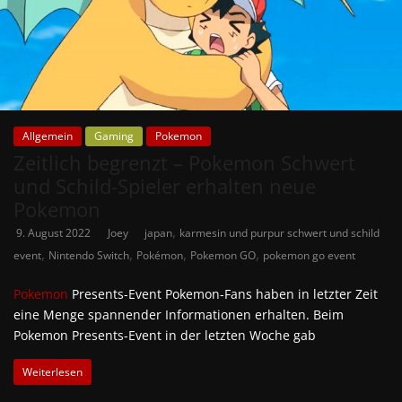
Allgemein
Gaming
Pokemon
Zeitlich begrenzt – Pokemon Schwert
und Schild-Spieler erhalten neue
Pokemon
,
9. August 2022
Joey
japan
karmesin und purpur schwert und schild
,
,
,
,
event
Nintendo Switch
Pokémon
Pokemon GO
pokemon go event
Pokemon
Presents-Event Pokemon-Fans haben in letzter Zeit
eine Menge spannender Informationen erhalten. Beim
Pokemon Presents-Event in der letzten Woche gab
Weiterlesen