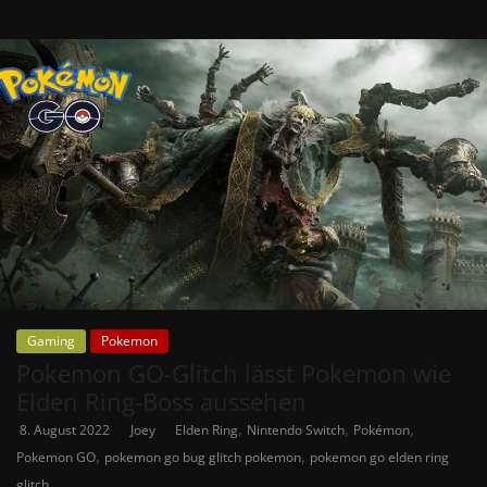
Gaming
Pokemon
Pokemon GO-Glitch lässt Pokemon wie
Elden Ring-Boss aussehen
,
,
,
8. August 2022
Joey
Elden Ring
Nintendo Switch
Pokémon
,
,
Pokemon GO
pokemon go bug glitch pokemon
pokemon go elden ring
glitch