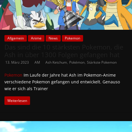
Allgemein
Anime
News
Pokemon
Das sind die 10 stärksten Pokemon, die
Ash in über 1300 Folgen gefangen hat
,
,
13. März 2023
AM
Ash Ketchum
Pokémon
Stärkste Pokemon
Pokemon
Im Laufe der Jahre hat Ash im Pokemon-Anime
verschiedene Pokemon gefangen und entwickelt. Genauso
wie er sich als Trainer
Weiterlesen