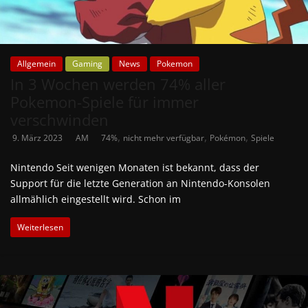
Allgemein
Gaming
News
Pokemon
In 3 Wochen werden 74% aller
Pokemon-Spiele für immer
verschwinden
,
,
,
9. März 2023
AM
74%
nicht mehr verfügbar
Pokémon
Spiele
Nintendo Seit wenigen Monaten ist bekannt, dass der
Support für die letzte Generation an Nintendo-Konsolen
allmählich eingestellt wird. Schon im
Weiterlesen