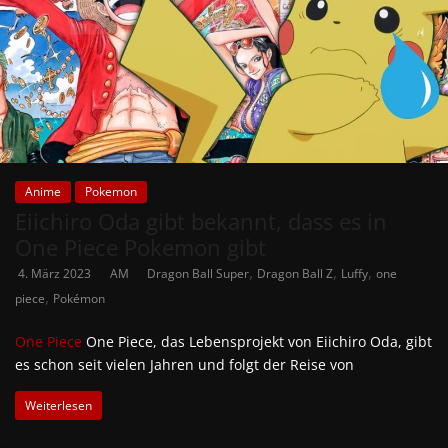
Anime
Pokemon
Eiichiro Oda gibt bekannt, dass es in
One Piece Pokemon gibt
,
,
,
4. März 2023
AM
Dragon Ball Super
Dragon Ball Z
Luffy
one
,
piece
Pokémon
One Piece
One Piece, das Lebensprojekt von Eiichiro Oda, gibt
es schon seit vielen Jahren und folgt der Reise von
Weiterlesen