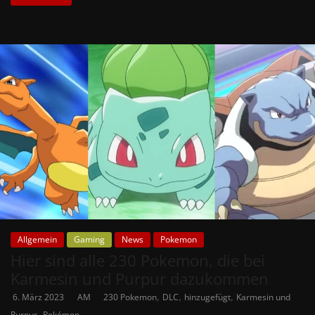
Allgemein
Gaming
News
Pokemon
Hier sind alle 230 Pokemon, die bei
Karmesin und Purpur dazukommen
,
,
,
6. März 2023
AM
230 Pokemon
DLC
hinzugefügt
Karmesin und
,
Purpur
Pokémon