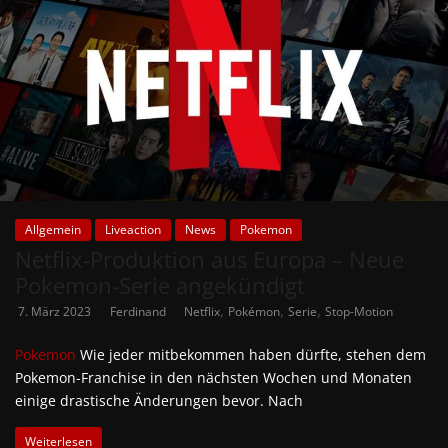
Allgemein
Liveaction
News
Pokemon
Netflix-Produktion aus Europa – Neue
Pokemon-Serie angekündigt
,
,
,
7. März 2023
Ferdinand
Netflix
Pokémon
Serie
Stop-Motion
Pokemon
Wie jeder mitbekommen haben dürfte, stehen dem
Pokemon-Franchise in den nächsten Wochen und Monaten
einige drastische Änderungen bevor. Nach
Weiterlesen