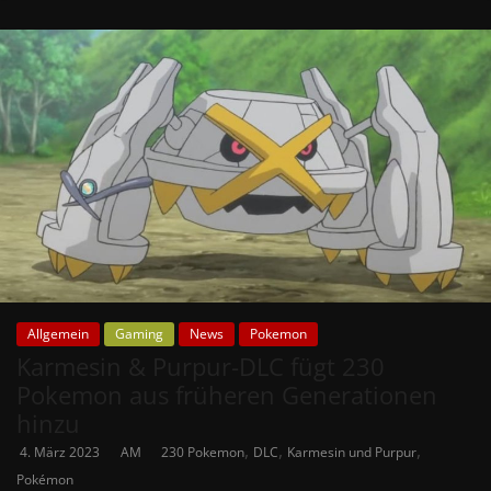
Allgemein
Gaming
News
Pokemon
Karmesin & Purpur-DLC fügt 230
Pokemon aus früheren Generationen
hinzu
,
,
,
4. März 2023
AM
230 Pokemon
DLC
Karmesin und Purpur
Pokémon