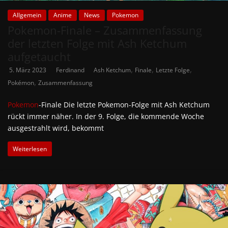
Allgemein
Anime
News
Pokemon
Pokemon-Finale – Zusammenfassung
der letzten Folge mit Ash Ketchum
aufgetaucht
,
,
,
5. März 2023
Ferdinand
Ash Ketchum
Finale
Letzte Folge
,
Pokémon
Zusammenfassung
Pokemon
-Finale Die letzte Pokemon-Folge mit Ash Ketchum
rückt immer näher. In der 9. Folge, die kommende Woche
ausgestrahlt wird, bekommt
Weiterlesen