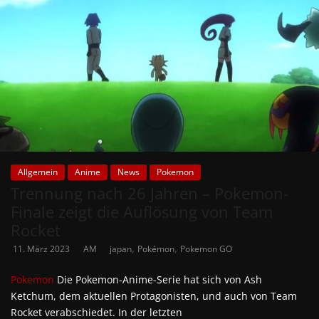
Allgemein
Anime
News
Pokemon
Trennung nach 26 Jahren – Pokemon-
Finale zeigt die Auflösung von Team
Rocket
,
,
11. März 2023
AM
japan
Pokémon
Pokemon GO
Pokemon
Die Pokemon-Anime-Serie hat sich von Ash
Ketchum, dem aktuellen Protagonisten, und auch von Team
Rocket verabschiedet. In der letzten