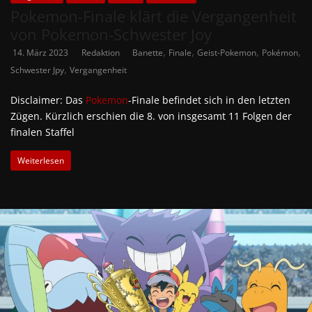
Pokemon-Finale klärt die Vergangenheit
von Pokemon-Schwester Joy
,
,
,
,
14. März 2023
Redaktion
Banette
Finale
Geist-Pokemon
Pokémon
,
Schwester Jpy
Vergangenheit
Disclaimer: Das
Pokemon
-Finale befindet sich in den letzten
Zügen. Kürzlich erschien die 8. von insgesamt 11 Folgen der
finalen Staffel
Weiterlesen