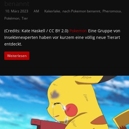
benannt
,
,
,
10. März 2023
AM
Kakerlake
nach Pokemon benannt
Pheromosa
,
Pokémon
Tier
(Credits: Kate Haskell / CC BY 2.0)
Pokemon
Eine Gruppe von
Insektenexperten haben vor kurzem eine völlig neue Tierart
entdeckt.
Weiterlesen