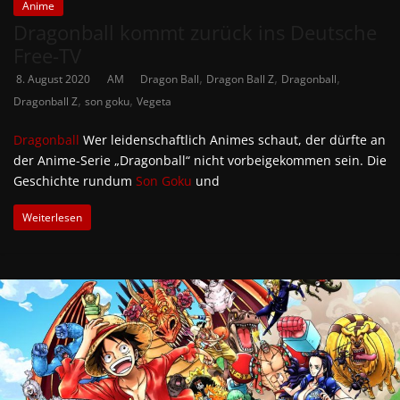
Anime
Dragonball kommt zurück ins Deutsche
Free-TV
,
,
,
8. August 2020
AM
Dragon Ball
Dragon Ball Z
Dragonball
,
,
Dragonball Z
son goku
Vegeta
Dragonball
Wer leidenschaftlich Animes schaut, der dürfte an
der Anime-Serie „Dragonball“ nicht vorbeigekommen sein. Die
Geschichte rundum
Son Goku
und
Weiterlesen