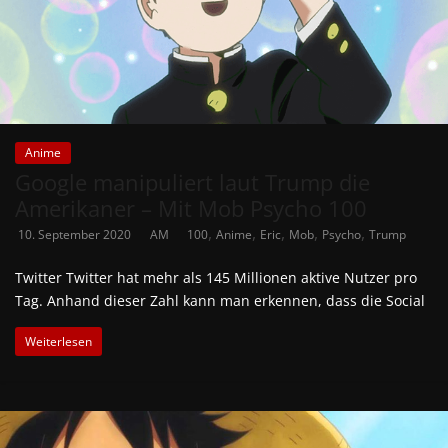
Anime
Google manipuliert laut Trump die
Amerikaner – Mit Mob Psycho 100
,
,
,
,
,
10. September 2020
AM
100
Anime
Eric
Mob
Psycho
Trump
Twitter Twitter hat mehr als 145 Millionen aktive Nutzer pro
Tag. Anhand dieser Zahl kann man erkennen, dass die Social
Weiterlesen