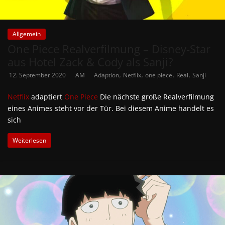
Allgemein
One Piece Realverfilmung – Disney-Star
aus Hotel Zack & Cody als Sanji?
,
,
,
,
12. September 2020
AM
Adaption
Netflix
one piece
Real
Sanji
Netflix
adaptiert
One Piece
Die nächste große Realverfilmung
eines Animes steht vor der Tür. Bei diesem Anime handelt es
sich
Weiterlesen