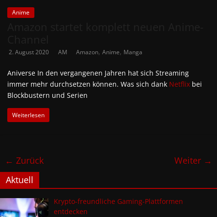
Anime
Amazon startet komplett neuen Anime-
Channel
,
,
2. August 2020
AM
Amazon
Anime
Manga
Aniverse In den vergangenen Jahren hat sich Streaming
immer mehr durchsetzen können. Was sich dank
Netflix
bei
Blockbustern und Serien
Weiterlesen
← Zurück
Weiter →
Aktuell
Krypto-freundliche Gaming-Plattformen
entdecken