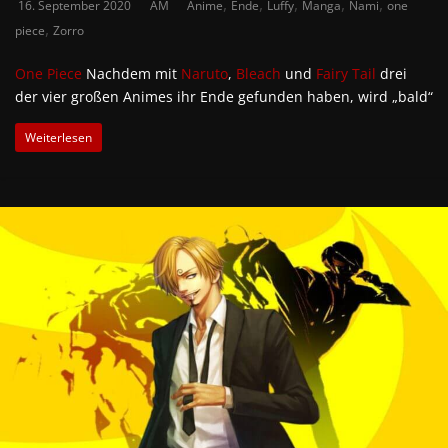
,
,
,
,
,
16. September 2020
AM
Anime
Ende
Luffy
Manga
Nami
one
,
piece
Zorro
One Piece
Nachdem mit
Naruto
,
Bleach
und
Fairy Tail
drei
der vier großen Animes ihr Ende gefunden haben, wird „bald“
Weiterlesen