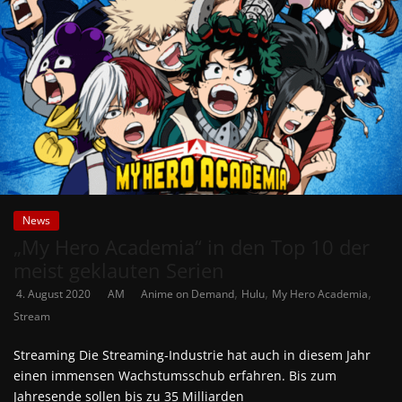
News
„My Hero Academia“ in den Top 10 der
meist geklauten Serien
,
,
,
4. August 2020
AM
Anime on Demand
Hulu
My Hero Academia
Stream
Streaming Die Streaming-Industrie hat auch in diesem Jahr
einen immensen Wachstumsschub erfahren. Bis zum
Jahresende sollen bis zu 35 Milliarden