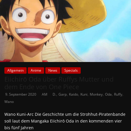
Allgemein
Anime
News
Specials
Eiichirō Oda über Ruffys Mutter und
dem Ende von One Piece
,
,
,
,
,
,
,
9. September 2020
AM
D.
Garp
Kaido
Kuni
Monkey
Oda
Ruffy
Wano
Wano Kuni-Arc Die Geschichte um die Strohhut-Piratenbande
soll laut dem Mangaka Eiichirō Oda in den kommenden vier
bis fünf Jahren