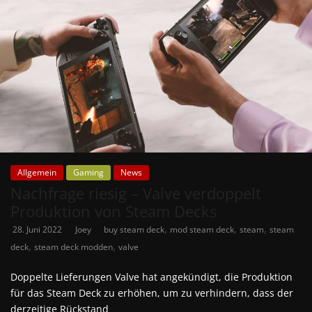
Allgemein
Gaming
News
Nachfrage riesig – Valve verdoppelt
Produktion von Steam Decks
,
,
,
28. Juni 2022
Joey
buy steam deck
mod steam deck
steam
steam
,
,
deck
steam deck modden
valve
Doppelte Lieferungen Valve hat angekündigt, die Produktion
für das Steam Deck zu erhöhen, um zu verhindern, dass der
derzeitige Rückstand