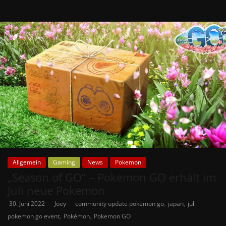
Allgemein
Gaming
News
Pokemon
„Season of GO“ – Pokemon GO erhält im
Juli neue Pokemon
,
,
30. Juni 2022
Joey
community update pokemon go
japan
juli
,
,
pokemon go event
Pokémon
Pokemon GO