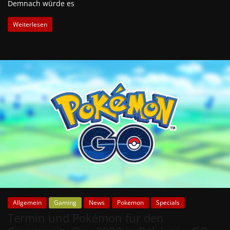
Demnach würde es
Weiterlesen
Allgemein
Gaming
News
Pokemon
Specials
Termin und Pokémon für den