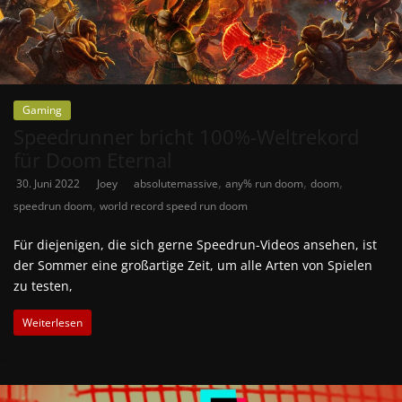
Gaming
Speedrunner bricht 100%-Weltrekord
für Doom Eternal
,
,
,
30. Juni 2022
Joey
absolutemassive
any% run doom
doom
,
speedrun doom
world record speed run doom
Für diejenigen, die sich gerne Speedrun-Videos ansehen, ist
der Sommer eine großartige Zeit, um alle Arten von Spielen
zu testen,
Weiterlesen