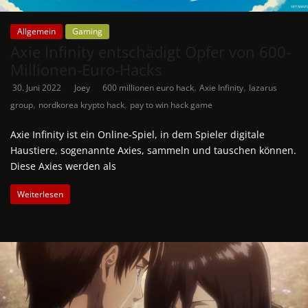
Allgemein
Gaming
Axie Infinity entschädigt Opfer von 600-
Millionen-Euro-Hacks
,
,
30. Juni 2022
Joey
600 millionen euro hack
Axie Infinity
lazarus
,
,
group
nordkorea krypto hack
pay to win hack game
Axie Infinity ist ein Online-Spiel, in dem Spieler digitale
Haustiere, sogenannte Axies, sammeln und tauschen können.
Diese Axies werden als
Weiterlesen