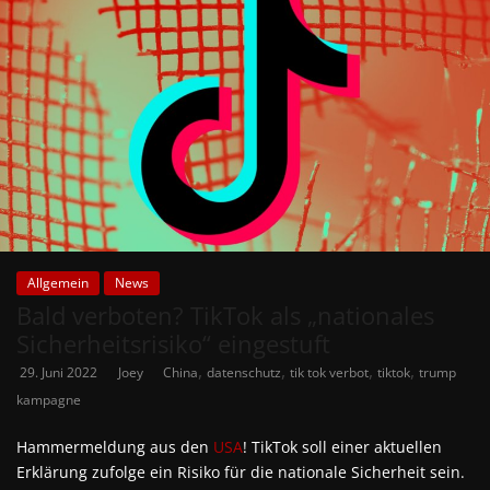
Allgemein
News
Bald verboten? TikTok als „nationales
Sicherheitsrisiko“ eingestuft
,
,
,
,
29. Juni 2022
Joey
China
datenschutz
tik tok verbot
tiktok
trump
kampagne
Hammermeldung aus den
USA
! TikTok soll einer aktuellen
Erklärung zufolge ein Risiko für die nationale Sicherheit sein.