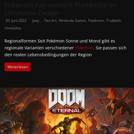
Pokemon-Fan entwirft Plastiktüte im
Unratütox-Design
,
,
,
,
30. Juni 2022
Joey
Fan Art
Nintendo Switch
Pokémon
Trubbish
Unratütox
Regionalformen Seit Pokémon Sonne und Mond gibt es
regionale Varianten verschiedener
Pokemon
. Sie passen sich
den realen Lebensbedingungen der Region
Weiterlesen