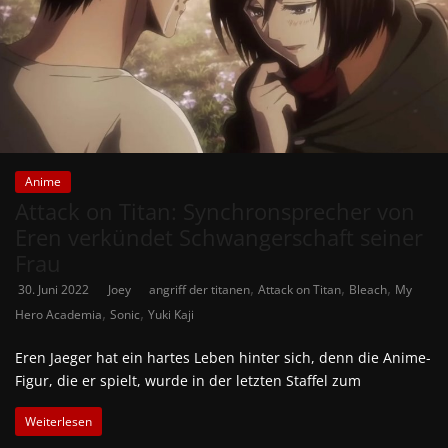
Anime
Attack on Titan: Synchronsprecher von
Eren verkündet Schwangerschaft seiner
Frau
,
,
,
30. Juni 2022
Joey
angriff der titanen
Attack on Titan
Bleach
My
,
,
Hero Academia
Sonic
Yuki Kaji
Eren Jaeger hat ein hartes Leben hinter sich, denn die Anime-
Figur, die er spielt, wurde in der letzten Staffel zum
Weiterlesen