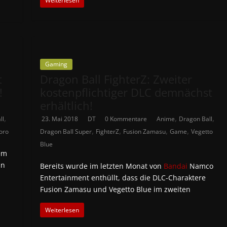
Weiterlesen
Gaming
t
Dragon Ball FighterZ: Zweiter
!
kostenpflichtiger DLC demnächst
erhältlich!
,
,
,
ll
23. Mai 2018
DT
0 Kommentare
Anime
Dragon Ball
,
,
,
,
oro
Dragon Ball Super
FighterZ
Fusion Zamasu
Game
Vegetto
Blue
em
in
Bereits wurde im letzten Monat von
Bandai
Namco
Entertainment enthüllt, dass die DLC-Charaktere
Fusion Zamasu und Vegetto Blue im zweiten
Weiterlesen