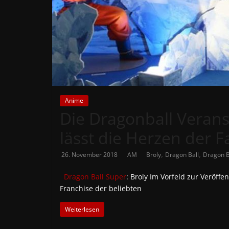
News
Auf
Phanimenal
findest
du
die
aktuellsten
Anime
Die Dragonball Verans
Anime-
News
lässt die Herzen der 
aus
Japan
,
,
26. November 2018
AM
Broly
Dragon Ball
Dragon B
und
Deutschland
Dragon Ball Super
: Broly Im Vorfeld zur Veröffe
Franchise der beliebten
Weiterlesen