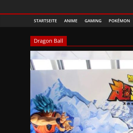
Zum
Phanimenal
Inhalt
springen
STARTSEITE
ANIME
GAMING
POKÉMON
–
Täglich
Dragon Ball
interessante
Anime
News
und
Gaming