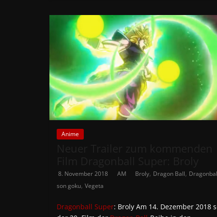
Anime
Neuer Trailer zum kommenden
Film Dragonball Super: Broly
,
,
8. November 2018
AM
Broly
Dragon Ball
Dragonbal
,
son goku
Vegeta
Dragonball Super
: Broly Am 14. Dezember 2018 s