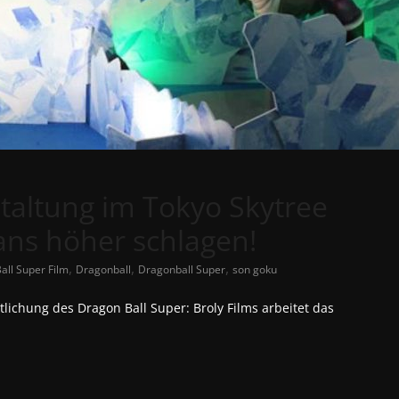
taltung im Tokyo Skytree
Fans höher schlagen!
,
,
,
all Super Film
Dragonball
Dragonball Super
son goku
ntlichung des Dragon Ball Super: Broly Films arbeitet das