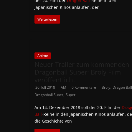
der 20. Film der
Dragon Ball
-Reihe in den
japanischen Kinos anlaufen, der
Weiterlesen
Anime
Neuer Trailer zum kommenden
Dragonball Super: Broly Film
veröffentlicht
,
20. Juli 2018
AM
0 Kommentare
Broly
Dragon Ball
,
Dragonball Super
Super
Am 14. Dezember 2018 soll der 20. Film der
Drag
Ball
-Reihe in den japanischen Kinos anlaufen, de
die Geschichte von