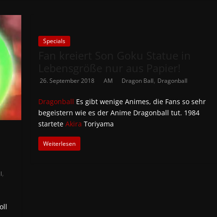
Specials
Fan kreiert Son Goku Statue in
Lebensgröße nur aus Papier!
,
26. September 2018
AM
Dragon Ball
Dragonball
Dragonball
Es gibt wenige Animes, die Fans so sehr
begeistern wie es der Anime Dragonball tut. 1984
startete
Akira
Toriyama
Weiterlesen
,
l
oll