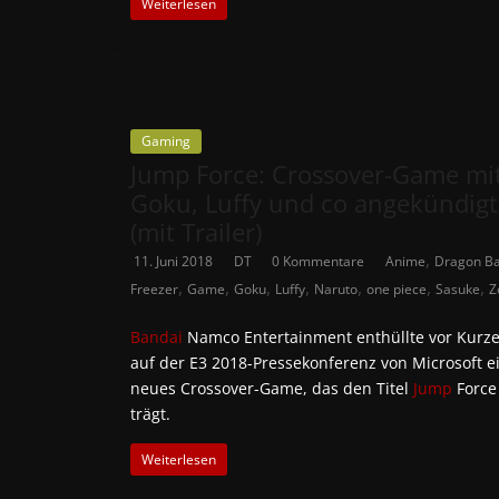
Weiterlesen
Gaming
Jump Force: Crossover-Game mi
Goku, Luffy und co angekündigt
(mit Trailer)
,
11. Juni 2018
DT
0 Kommentare
Anime
Dragon Ba
,
,
,
,
,
,
,
Freezer
Game
Goku
Luffy
Naruto
one piece
Sasuke
Z
Bandai
Namco Entertainment enthüllte vor Kurz
auf der E3 2018-Pressekonferenz von Microsoft e
neues Crossover-Game, das den Titel
Jump
Force
trägt.
Weiterlesen