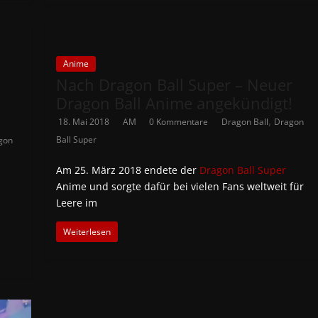
Anime
Nach Dragon Ball Super – Neuer
Dragon Ball Anime angekündigt!
,
18. Mai 2018
AM
0 Kommentare
Dragon Ball
Dragon
Ball Super
gon
Am 25. März 2018 endete der
Dragon Ball Super
Anime und sorgte dafür bei vielen Fans weltweit für
Leere im
Weiterlesen