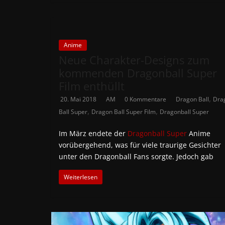
Anime
Neue Charakter-Designs zum
kommenden Dragonball Super
Film enthüllt
,
20. Mai 2018
AM
0 Kommentare
Dragon Ball
Dra
,
,
Ball Super
Dragon Ball Super Film
Dragonball Super
Im März endete der
Dragonball Super
Anime
vorübergehend, was für viele traurige Gesichter
unter den Dragonball Fans sorgte. Jedoch gab
Weiterlesen