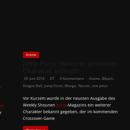
Anime
Jump Force: Weiterer spielbarer
Charakter enthüllt!
,
,
29. Juni 2018
DT
0 Kommentare
Anime
Bleach
,
,
,
,
,
Dragon Ball
Jump Force
Manga
Naruto
one piece
Vor Kurzem wurde in der neusten Ausgabe des
Weekly Shounen
Jump
-Magazins ein weiterer
on
Charakter bekannt gegeben, der im kommenden
r
Crossover-Game