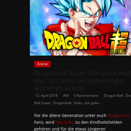
Anime
Dragonball Super Mangaka zeigt
wie Son Goku als Disney-Figur
aussehen würde
,
12. April 2018
AM
0 Kommentare
Dragon Ball
Dr
,
,
,
Ball Super
Dragonball
Goku
son goku
Für die ältere Generation unter euch
Dragonball
Fans, wird
Son Goku
zu den Kindheitshelden
gehören und für die etwas jüngeren