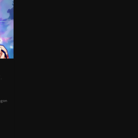
,
agon