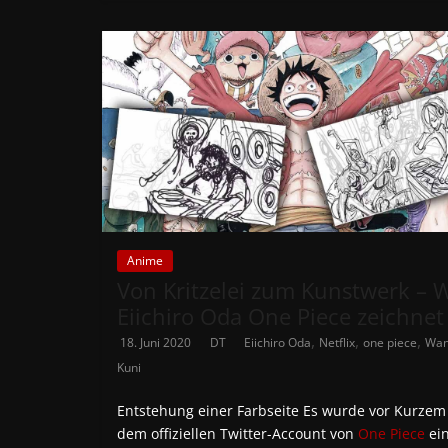
Anime
Von Kritzelei zum Kunstwerk – 
Eiichiro Oda One Piece zeichnet
,
,
,
18. Juni 2020
DT
Eiichiro Oda
Netflix
one piece
Wa
Kuni
Entstehung einer Farbseite Es wurde vor Kurzem
dem offiziellen Twitter-Account von
One Piece
ei