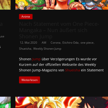
Anime
a
Nach Statement vom One Piece-
Mangaka – Nun äußert sich
Shonen Jump
use
,
,
,
12. Mai 2020
AM
Corona
Eiichiro Oda
one piece
s
,
Shueisha
Weekly Shonen Jump
Shonen
Jump
über Verzögerungen Es wurde vor
Kurzem auf der offiziellen Webseite des Weekly
Shonen Jump-Magazins von
Shueisha
ein Statement
Weiterlesen