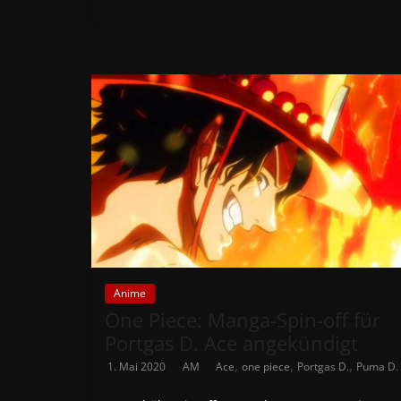
Anime
One Piece: Manga-Spin-off für
Portgas D. Ace angekündigt
,
,
,
1. Mai 2020
AM
Ace
one piece
Portgas D.
Puma D.