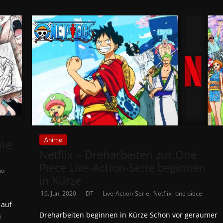
Anime
Wie
Netflix – Dreharbeiten zur One
Piece Live-Action-Serie beginnen
no
in Kürze
,
,
16. Juni 2020
DT
Live-Action-Serie
Netflix
one piece
 auf
Dreharbeiten beginnen in Kürze Schon vor geraumer
n