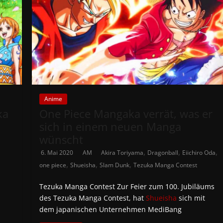
Anime
ka
One Piece Mangaka verrät, was er
sich in einem neuen Manga
wünscht
,
,
,
6. Mai 2020
AM
Akira Toriyama
Dragonball
Eiichiro Oda
,
,
,
one piece
Shueisha
Slam Dunk
Tezuka Manga Contest
Tezuka Manga Contest Zur Feier zum 100. Jubiläums
des Tezuka Manga Contest, hat
Shueisha
sich mit
dem japanischen Unternehmen MediBang