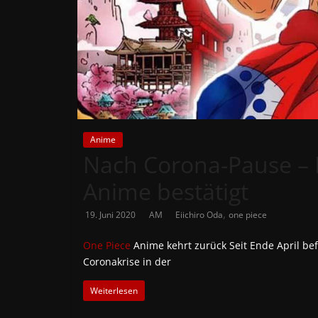
News
Auf
Phanimenal
findest
du
die
aktuellsten
Anime
Nach Corona-Pause – 
Anime-
News
Anime bestätigt
aus
Japan
,
19. Juni 2020
AM
Eiichiro Oda
one piece
und
Deutschland
One Piece
Anime kehrt zurück Seit Ende April be
Coronakrise in der
Weiterlesen