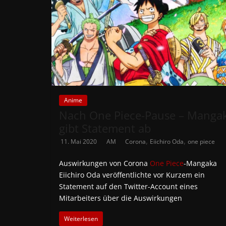
Anime
Nach One Piece-Pause – Manga
gibt Statement ab
,
,
11. Mai 2020
AM
Corona
Eiichiro Oda
one piece
Auswirkungen von Corona
One Piece
-Mangaka
Eiichiro Oda veröffentlichte vor Kurzem ein
Statement auf den Twitter-Account eines
Mitarbeiters über die Auswirkungen
Weiterlesen