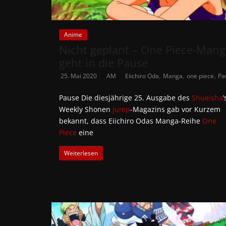
Anime
Nicht geplant – One Piece-Mang
geht in die Pause
,
,
,
25. Mai 2020
AM
Eiichiro Oda
Manga
one piece
Pa
Pause Die diesjährige 25. Ausgabe des
Shueisha
’
Weekly Shonen
Jump
-Magazins gab vor Kurzem
bekannt, dass Eiichiro Odas Manga-Reihe
One
Piece
eine
Weiterlesen