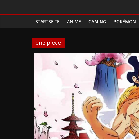
Zum
Phanimenal
Inhalt
springen
STARTSEITE
ANIME
GAMING
POKÉMON
–
Täglich
one piece
interessante
Anime
News
und
Gaming