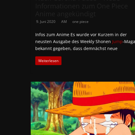
Informationen zum One Piece
Anime angekündigt
9. Juni 2020
AM
one piece
Infos zum Anime Es wurde vor Kurzem in der
neusten Ausgabe des Weekly Shonen
Jump
-Maga
bekannt gegeben, dass demnächst neue
Weiterlesen