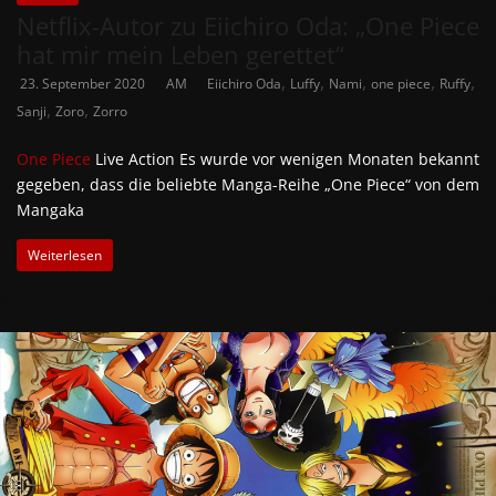
Netflix-Autor zu Eiichiro Oda: „One Piece
hat mir mein Leben gerettet“
,
,
,
,
,
23. September 2020
AM
Eiichiro Oda
Luffy
Nami
one piece
Ruffy
,
,
Sanji
Zoro
Zorro
One Piece
Live Action Es wurde vor wenigen Monaten bekannt
gegeben, dass die beliebte Manga-Reihe „One Piece“ von dem
Mangaka
Weiterlesen