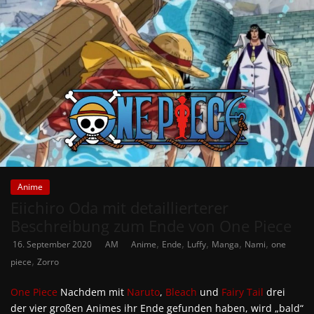
Anime
Eiichiro Oda mit detaillierterer
Beschreibung zum Ende von One Piece
,
,
,
,
,
16. September 2020
AM
Anime
Ende
Luffy
Manga
Nami
one
,
piece
Zorro
One Piece
Nachdem mit
Naruto
,
Bleach
und
Fairy Tail
drei
der vier großen Animes ihr Ende gefunden haben, wird „bald“