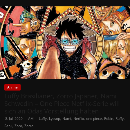
Anime
Luffy Brasilianer, Zorro Japaner, Nami
Schwedin – One Piece Netflix-Serie will
sich an Odas Vorstellung halten
,
,
,
,
,
,
,
8. Juli 2020
AM
Luffy
Lyssop
Nami
Netflix
one piece
Robin
Ruffy
,
,
Sanji
Zoro
Zorro