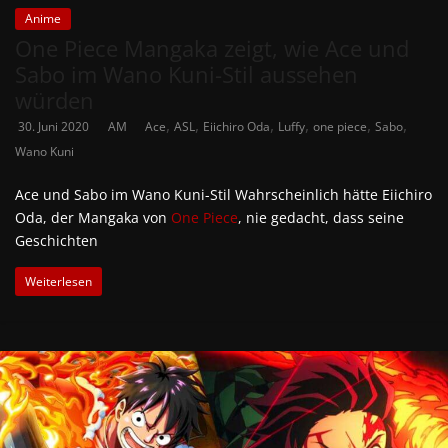
Anime
One Piece Mangaka zeigt, wie Ace und
Sabo im Wano Kuni-Stil aussehen
würden
,
,
,
,
,
,
30. Juni 2020
AM
Ace
ASL
Eiichiro Oda
Luffy
one piece
Sabo
Wano Kuni
Ace und Sabo im Wano Kuni-Stil Wahrscheinlich hätte Eiichiro
Oda, der Mangaka von
One Piece
, nie gedacht, dass seine
Geschichten
Weiterlesen