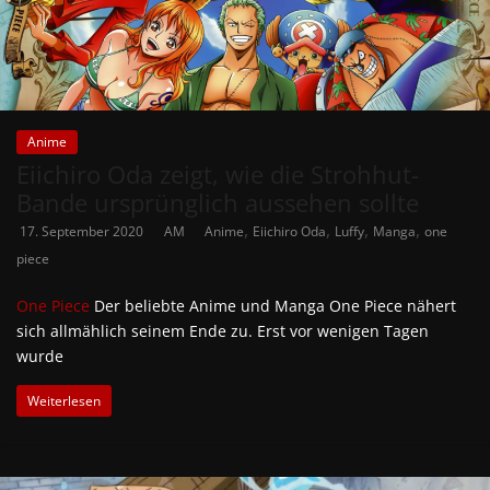
Anime
Eiichiro Oda zeigt, wie die Strohhut-
Bande ursprünglich aussehen sollte
,
,
,
,
17. September 2020
AM
Anime
Eiichiro Oda
Luffy
Manga
one
piece
One Piece
Der beliebte Anime und Manga One Piece nähert
sich allmählich seinem Ende zu. Erst vor wenigen Tagen
wurde
Weiterlesen