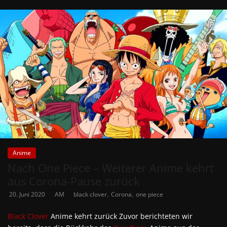
Anime
Nach One Piece – Weiterer Anime kehrt
aus Corona-Pause zurück
,
,
20. Juni 2020
AM
black clover
Corona
one piece
Black Clover
Anime kehrt zurück Zuvor berichteten wir