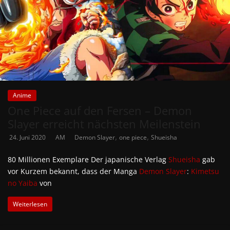
Anime
One Piece auf den Fersen – Demon
Slayer erreicht nächsten Meilenstein
,
,
24. Juni 2020
AM
Demon Slayer
one piece
Shueisha
80 Millionen Exemplare Der japanische Verlag
Shueisha
gab
vor Kurzem bekannt, dass der Manga
Demon Slayer
:
Kimetsu
no Yaiba
von
Weiterlesen