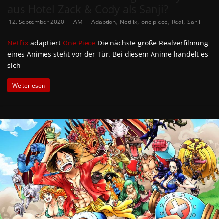
aus Hotel Zack & Cody als Sanji?
,
,
,
,
12. September 2020
AM
Adaption
Netflix
one piece
Real
Sanji
Netflix
adaptiert
One Piece
Die nächste große Realverfilmung
eines Animes steht vor der Tür. Bei diesem Anime handelt es
sich
Weiterlesen