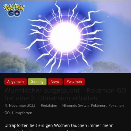
Allgemein
Gaming
News
Pokemon
Wurmlöcher aufgetaucht – Pokemon GO
hat eine 2. Dimension erhalten
,
,
9. November 2022
Redaktion
Nintendo Switch
Pokémon
Pokemon
,
GO
Ultrapforten
Ultrapforten Seit einigen Wochen tauchen immer mehr