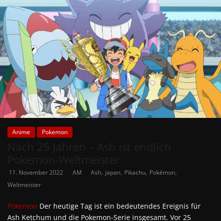
Anime
Pokemon
Nach 25 Jahren – Ash ist endlich
Pokemon-Weltmeister
,
,
,
,
11. November 2022
AM
Ash
japan
Pikachu
Pokémon
Weltmeister
Pokemon
Der heutige Tag ist ein bedeutendes Ereignis für
Ash Ketchum und die Pokemon-Serie insgesamt. Vor 25