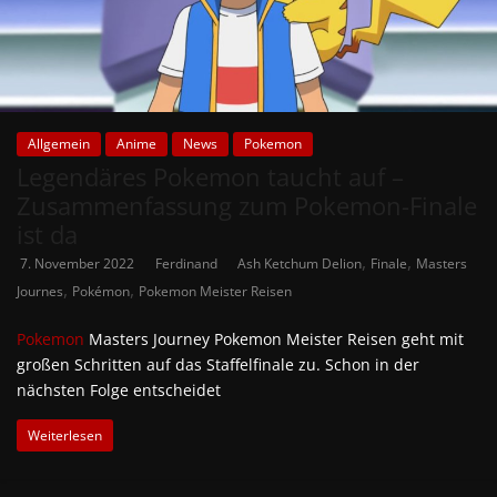
Allgemein
Anime
News
Pokemon
Legendäres Pokemon taucht auf –
Zusammenfassung zum Pokemon-Finale
ist da
,
,
7. November 2022
Ferdinand
Ash Ketchum Delion
Finale
Masters
,
,
Journes
Pokémon
Pokemon Meister Reisen
Pokemon
Masters Journey Pokemon Meister Reisen geht mit
großen Schritten auf das Staffelfinale zu. Schon in der
nächsten Folge entscheidet
Weiterlesen