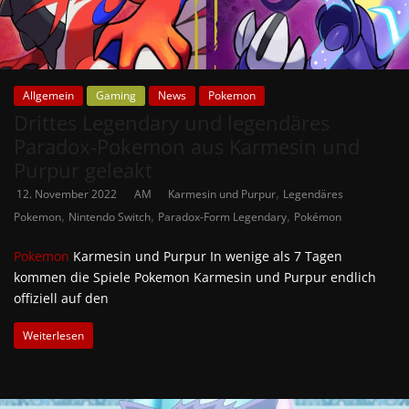
Allgemein
Gaming
News
Pokemon
Drittes Legendary und legendäres
Paradox-Pokemon aus Karmesin und
Purpur geleakt
,
12. November 2022
AM
Karmesin und Purpur
Legendäres
,
,
,
Pokemon
Nintendo Switch
Paradox-Form Legendary
Pokémon
Pokemon
Karmesin und Purpur In wenige als 7 Tagen
kommen die Spiele Pokemon Karmesin und Purpur endlich
offiziell auf den
Weiterlesen