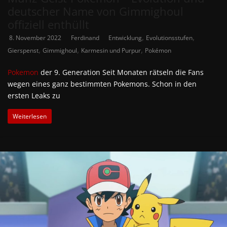
deutscher Name von Gimmighoul
offiziell enthüllt
,
,
8. November 2022
Ferdinand
Entwicklung
Evolutionsstufen
,
,
,
Gierspenst
Gimmighoul
Karmesin und Purpur
Pokémon
Pokemon
der 9. Generation Seit Monaten rätseln die Fans
wegen eines ganz bestimmten Pokemons. Schon in den
ersten Leaks zu
Weiterlesen