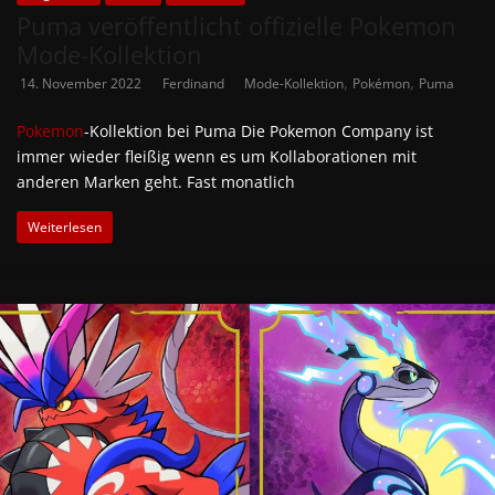
Puma veröffentlicht offizielle Pokemon
Mode-Kollektion
,
,
14. November 2022
Ferdinand
Mode-Kollektion
Pokémon
Puma
Pokemon
-Kollektion bei Puma Die Pokemon Company ist
immer wieder fleißig wenn es um Kollaborationen mit
anderen Marken geht. Fast monatlich
Weiterlesen