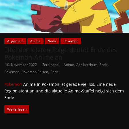
Allgemein
Anime
News
Pokemon
Titel der letzten Folge deutet Ende des
Pokemon-Anime an
,
,
,
10. November 2022
Ferdinand
Anime
Ash Ketchum
Ende
,
,
Pokémon
Pokemon Reisen
Serie
Pokemon
-Anime In Pokemon ist gerade viel los. Eine neue
Region steht an und die aktuelle Anime-Staffel neigt sich dem
Ende
Weiterlesen