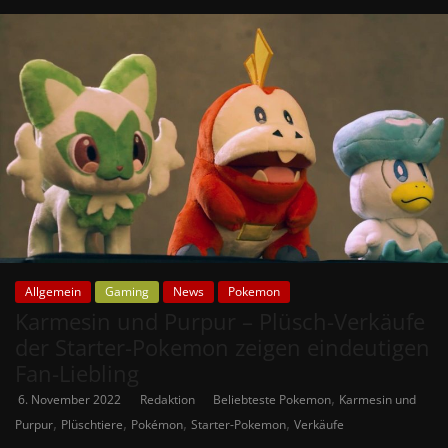
Allgemein
Gaming
News
Pokemon
Karmesin und Purpur – Plüsch-Verkäufe
der Starter-Pokemon zeigen eindeutigen
Fan-Liebling
,
6. November 2022
Redaktion
Beliebteste Pokemon
Karmesin und
,
,
,
,
Purpur
Plüschtiere
Pokémon
Starter-Pokemon
Verkäufe