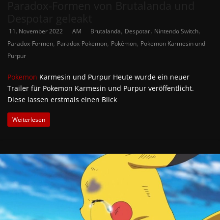
Paradox-Formen von Brutalanda und
Despotar geleakt
,
,
,
11. November 2022
AM
Brutalanda
Despotar
Nintendo Switch
,
,
,
Paradox-Formen
Paradox-Pokemon
Pokémon
Pokemon Karmesin und
Purpur
Pokemon
Karmesin und Purpur Heute wurde ein neuer
Trailer für Pokemon Karmesin und Purpur veröffentlicht.
Diese lassen erstmals einen Blick
Weiterlesen