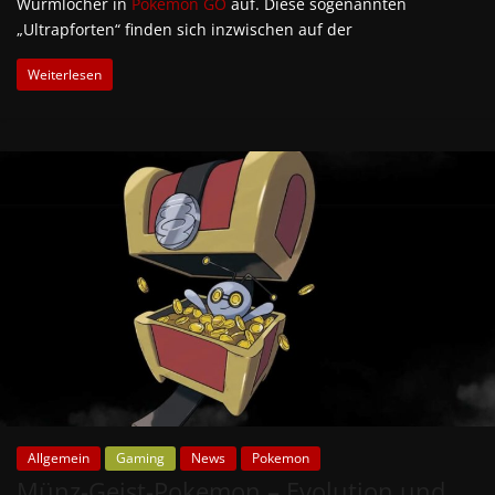
Wurmlöcher in
Pokemon GO
auf. Diese sogenannten
„Ultrapforten“ finden sich inzwischen auf der
Weiterlesen
Allgemein
Gaming
News
Pokemon
Münz-Geist-Pokemon – Evolution und