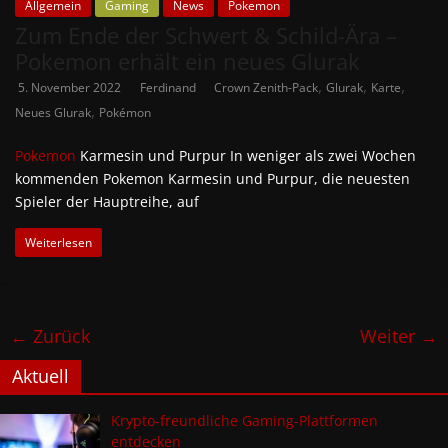
Allgemein
Gaming
News
Pokemon
Zum Ende der Schwert & Schild-Ära –
Pokemon erhält ein neues Glurak
,
,
,
5. November 2022
Ferdinand
Crown Zenith-Pack
Glurak
Karte
,
Neues Glurak
Pokémon
Pokemon
Karmesin und Purpur In weniger als zwei Wochen
kommenden Pokemon Karmesin und Purpur, die neuesten
Spieler der Hauptreihe, auf
Weiterlesen
← Zurück
Weiter →
Aktuell
Krypto-freundliche Gaming-Plattformen
entdecken