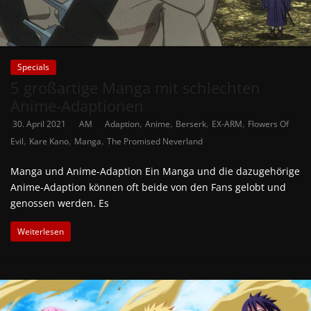
Specials
5 großartige Manga mit schlechten
Anime-Adaptionen
,
,
,
,
30. April 2021
AM
Adaption
Anime
Berserk
EX-ARM
Flowers Of
,
,
,
Evil
Kare Kano
Manga
The Promised Neverland
Manga und Anime-Adaption Ein Manga und die dazugehörige
Anime-Adaption können oft beide von den Fans gelobt und
genossen werden. Es
Weiterlesen