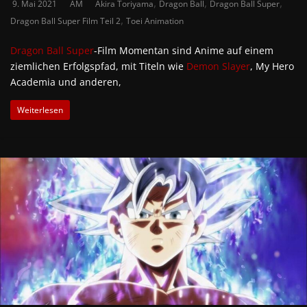
,
,
,
9. Mai 2021
AM
Akira Toriyama
Dragon Ball
Dragon Ball Super
,
Dragon Ball Super Film Teil 2
Toei Animation
Dragon Ball Super
-Film Momentan sind Anime auf einem
ziemlichen Erfolgspfad, mit Titeln wie
Demon Slayer
, My Hero
Academia und anderen,
Weiterlesen