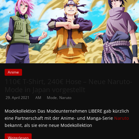
Anime
110€ T-Shirt, 240€ Hose – Neue Naruto-
Mode in Japan vorgestellt
,
29. April 2021
AM
Mode
Naruto
Modekollektion Das Modeunternehmen LIBERE gab kürzlich
eine Partnerschaft mit der Anime- und Manga-Serie
Naruto
bekannt, als sie eine neue Modekollektion
Weiterlesen