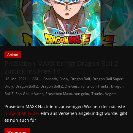
Anime
ProSieben MAXX bringt Dragon Ball Z
zurück ins Free-TV
,
,
,
18. Mai 2021
AM
Bardock
Broly
Dragon Ball
Dragon Ball Super:
,
,
,
Broly
Dragon Ball Z
Dragon Ball Z: Die Geschichte von Trunks
Dragon
,
,
,
,
Ball Z: Son-Gokus Vater
Prosieben Maxx
son goku
Trunks
Vegeta
Prosieben MAXX Nachdem vor wenigen Wochen der nächste
Dragonball Super
Film aus Versehen angekündigt wurde, gibt
es nun auch für
Weiterlesen