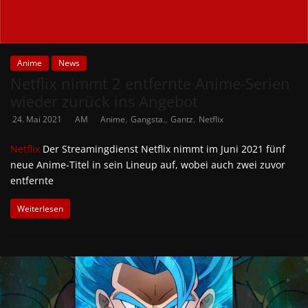
Anime
News
Netflix nimmt 2 entfernte Anime-Serien
wieder zurück ins Angebot
,
,
,
24. Mai 2021
AM
Anime
Gangsta.
Gantz
Netflix
Netflix
Der Streamingdienst Netflix nimmt im Juni 2021 fünf
neue Anime-Titel in sein Lineup auf, wobei auch zwei zuvor
entfernte
Weiterlesen