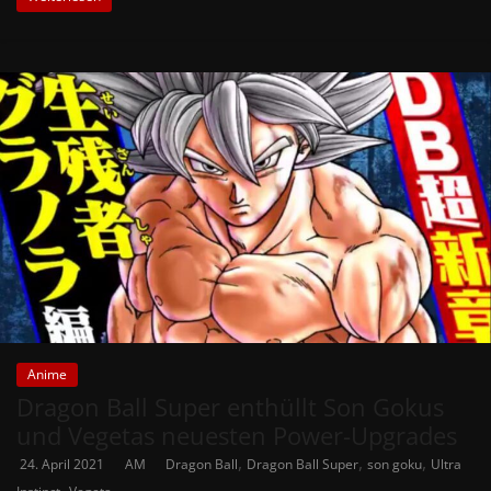
Anime
Dragon Ball Super enthüllt Son Gokus
und Vegetas neuesten Power-Upgrades
,
,
,
24. April 2021
AM
Dragon Ball
Dragon Ball Super
son goku
Ultra
,