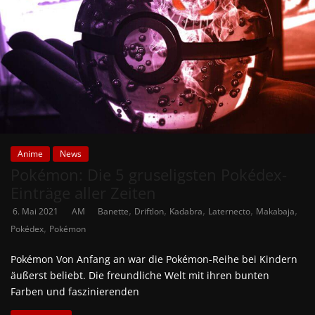
Anime
News
Pokémon: Die 5 gruseligsten Pokédex-
Einträge aller Zeiten
,
,
,
,
,
6. Mai 2021
AM
Banette
Driftlon
Kadabra
Laternecto
Makabaja
,
Pokédex
Pokémon
Pokémon Von Anfang an war die Pokémon-Reihe bei Kindern
äußerst beliebt. Die freundliche Welt mit ihren bunten
Farben und faszinierenden