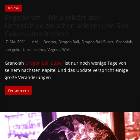
Anime
Engelskraft – Whis erklärt den
Unterschied zwischen seinem und Son
Gokus Ultra Instinct
,
,
,
,
7. Mai 2021
AM
Beerus
Dragon Ball
Dragon Ball Super
Granolah
,
,
,
son goku
Ultra Instinct
Vegeta
Whis
Granolah
Dragon Ball Super
ist nur noch wenige Tage von
seinem nächsten Kapitel und das Update verspricht einige
große Veränderungen
Weiterlesen