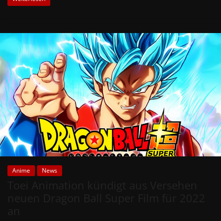
Anime
News
Toei Animation kündigt aus Versehen
neuen Dragon Ball Super Film für 2022
an