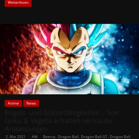
Weiterlesen
Anime
News
Engels- und Götterfähigkeiten – Son
Goku & Vegeta erhalten vertraute
Anpassungen
,
,
,
2. Mai 2021
AM
Beerus
Dragon Ball
Dragon Ball GT
Dragon Ball