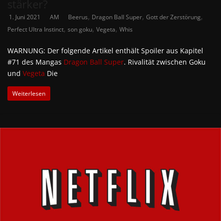
stärker?
,
,
,
1. Juni 2021
AM
Beerus
Dragon Ball Super
Gott der Zerstörung
,
,
,
Perfect Ultra Instinct
son goku
Vegeta
Whis
WARNUNG: Der folgende Artikel enthält Spoiler aus Kapitel
#71 des Mangas
Dragon Ball Super
. Rivalität zwischen Goku
und
Vegeta
Die
Weiterlesen