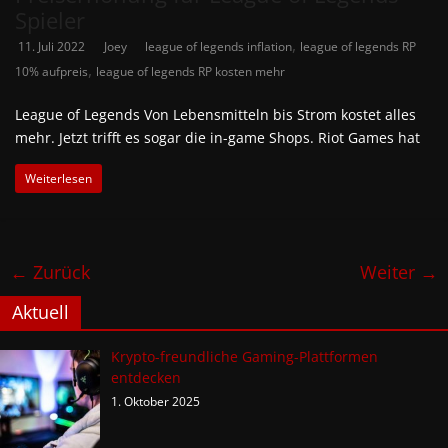
Spieler
,
11. Juli 2022
Joey
league of legends inflation
league of legends RP
,
10% aufpreis
league of legends RP kosten mehr
League of Legends Von Lebensmitteln bis Strom kostet alles
mehr. Jetzt trifft es sogar die in-game Shops. Riot Games hat
Weiterlesen
← Zurück
Weiter →
Aktuell
Krypto-freundliche Gaming-Plattformen
entdecken
1. Oktober 2025