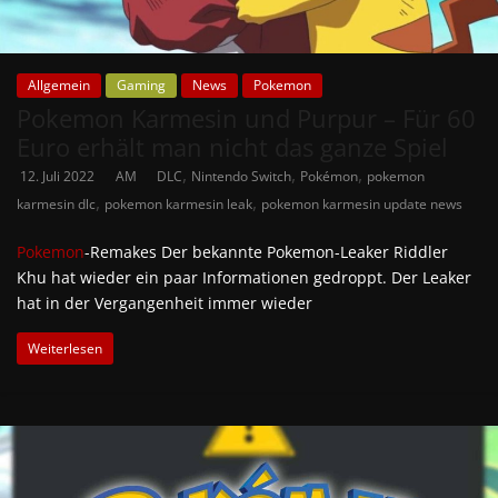
Allgemein
Gaming
News
Pokemon
Pokemon Karmesin und Purpur – Für 60
Euro erhält man nicht das ganze Spiel
,
,
,
12. Juli 2022
AM
DLC
Nintendo Switch
Pokémon
pokemon
,
,
karmesin dlc
pokemon karmesin leak
pokemon karmesin update news
Pokemon
-Remakes Der bekannte Pokemon-Leaker Riddler
Khu hat wieder ein paar Informationen gedroppt. Der Leaker
hat in der Vergangenheit immer wieder
Weiterlesen