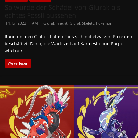
So würde der Schädel von Glurak als
echtes Fossil aussehen
,
,
14. Juli 2022
AM
Glurak in echt
Glurak Skelett
Pokémon
Rund um den Globus halten Fans sich mit etwaigen Projekten
beschäftigt. Denn, die Wartezeit auf Karmesin und Purpur
wird nur
Weiterlesen