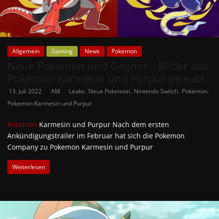
Allgemein
Gaming
News
Pokemon
Neue Pokemon und Gegner – Bilder aus
Pokemon Karmesin und Purpur geleakt
,
,
,
,
13. Juli 2022
AM
Leaks
Neue Pokemon
Nintendo Switch
Pokémon
Pokemon Karmesin und Purpur
Pokemon
Karmesin und Purpur Nach dem ersten
Ankündigungstrailer im Februar hat sich die Pokemon
Company zu Pokemon Karmesin und Purpur
Weiterlesen