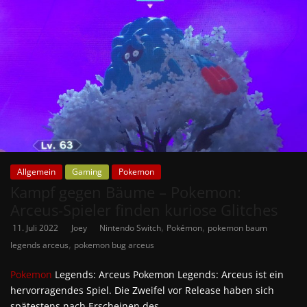
Allgemein
Gaming
Pokemon
Kampf gegen Bäume – Pokemon:
Arceus-Spieler finden kuriose Glitches
,
,
11. Juli 2022
Joey
Nintendo Switch
Pokémon
pokemon baum
,
legends arceus
pokemon bug arceus
Pokemon
Legends: Arceus Pokemon Legends: Arceus ist ein
hervorragendes Spiel. Die Zweifel vor Release haben sich
spätestens nach Erscheinen des