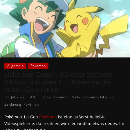
Allgemein
Pokemon
Liebe zum Detail – Künstler zeichnet
Pikachu aus allen 151 Pokémon der
ersten Generation
,
,
13. Juli 2022
AM
1st Gen Pokemon
Nintendo Switch
Pikachu
,
Zeichnung
Pokémon
Pokémon 1st Gen
Pokemon
ist eine äußerst beliebte
Videospielserie, da erzählen wir niemandem etwas neues. Im