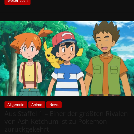
Weiterlesen
Allgemein
Anime
News
Aus Staffel 1 – Einer der größten Rivalen
von Ash Ketchum ist zu Pokemon
zurückgekehrt