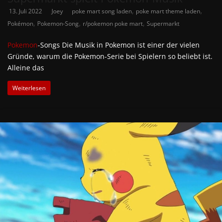
,
,
13. Juli 2022
Joey
poke mart song laden
poke mart theme laden
,
,
,
Pokémon
Pokemon-Song
r/pokemon poke mart
Supermarkt
Pokemon
-Songs Die Musik in Pokemon ist einer der vielen
Gründe, warum die Pokemon-Serie bei Spielern so beliebt ist.
Alleine das
Weiterlesen