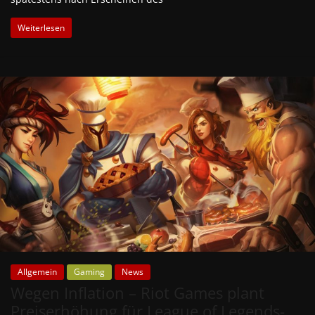
Weiterlesen
Allgemein
Gaming
News
Wegen Inflation – Riot Games plant
Preiserhöhung für League of Legends-