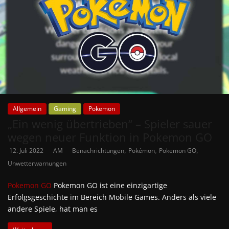
Allgemein
Gaming
Pokemon
„Ein wenig übertrieben“ – Spieler sauer
wegen neuer Funktion in Pokemon GO
,
,
,
12. Juli 2022
AM
Benachrichtungen
Pokémon
Pokemon GO
Unwetterwarnungen
Pokemon GO
Pokemon GO ist eine einzigartige
Erfolgsgeschichte im Bereich Mobile Games. Anders als viele
andere Spiele, hat man es