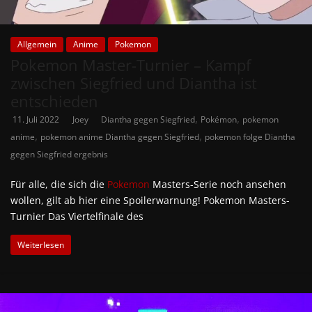
Allgemein
Anime
Pokemon
Pokemon Master-Turnier – Kampf
zwischen Siegfried und Diantha ist
entschieden
,
,
11. Juli 2022
Joey
Diantha gegen Siegfried
Pokémon
pokemon
,
,
anime
pokemon anime Diantha gegen Siegfried
pokemon folge Diantha
gegen Siegfried ergebnis
Für alle, die sich die
Pokemon
Masters-Serie noch ansehen
wollen, gilt ab hier eine Spoilerwarnung! Pokemon Masters-
Turnier Das Viertelfinale des
Weiterlesen