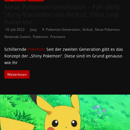
Neue Pokemon-Generation – Fan stellt
Shiny-Varianten von Ferkuli, Olini und
Pamo vor
,
,
,
10. Juli 2022
Joey
9. Pokemon Generation
ferkuli
Neue Pokemon
,
,
Nintendo Switch
Pokémon
Premiere
Schillernde
Pokemon
Seit der zweiten Generation gibt es das
Konzept der „Shiny Pokemon“. Diese sind im Grund genauso
wie ihr
Weiterlesen