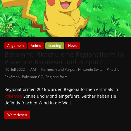
Allgemein
Anime
Gaming
News
Bekommt Pikachu eine Regionalform in
Pokemon Karmesin und Purpur?
,
,
,
10. Juli 2022
AM
Karmesin und Purpur
Nintendo Switch
Pikachu
,
,
Pokémon
Pokemon GO
Regionalform
Regionalformen 2016 wurden Regionalformen erstmals in
Pokemon
Sonne und Mond eingeführt. Seither haben sie
definitiv frischen Wind in die Welt
Weiterlesen