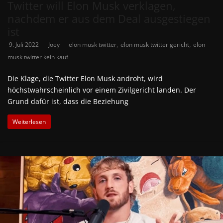
Twitter will Elon Musk verklagen,
nachdem er aus dem Deal ausgestiegen
ist
,
,
9. Juli 2022
Joey
elon musk twitter
elon musk twitter gericht
elon
musk twitter kein kauf
Die Klage, die Twitter Elon Musk androht, wird
höchstwahrscheinlich vor einem Zivilgericht landen. Der
Grund dafür ist, dass die Beziehung
Weiterlesen