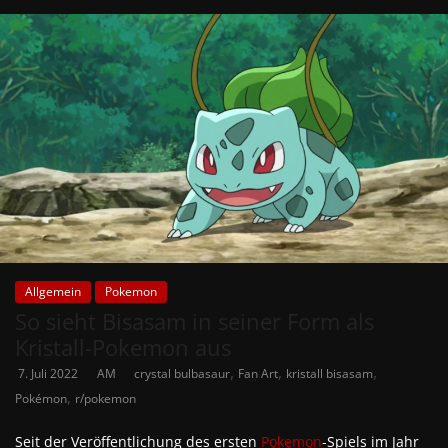
Allgemein
Pokemon
So sieht Bisasam in seiner Form als
Kristall-Pokemon aus
,
,
,
7. Juli 2022
AM
crystal bulbasaur
Fan Art
kristall bisasam
,
Pokémon
r/pokemon
Seit der Veröffentlichung des ersten
Pokemon
-Spiels im Jahr