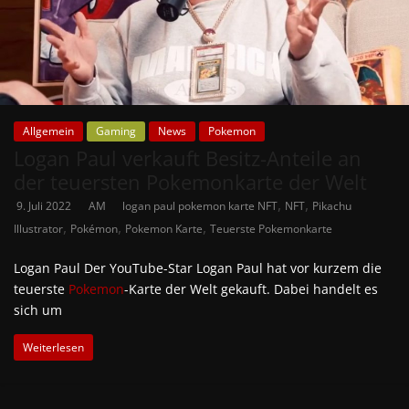
Allgemein
Gaming
News
Pokemon
Logan Paul verkauft Besitz-Anteile an
der teuersten Pokemonkarte der Welt
,
,
9. Juli 2022
AM
logan paul pokemon karte NFT
NFT
Pikachu
,
,
,
Illustrator
Pokémon
Pokemon Karte
Teuerste Pokemonkarte
Logan Paul Der YouTube-Star Logan Paul hat vor kurzem die
teuerste
Pokemon
-Karte der Welt gekauft. Dabei handelt es
sich um
Weiterlesen