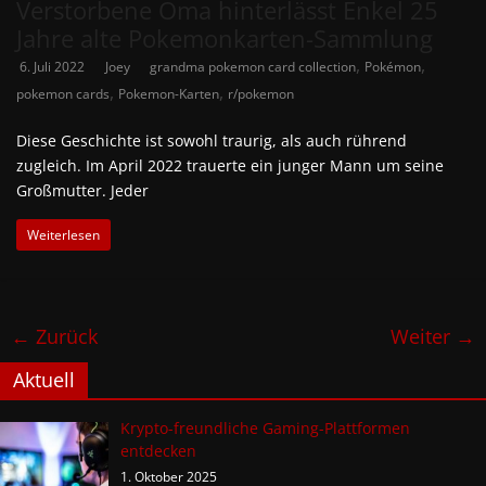
Verstorbene Oma hinterlässt Enkel 25
Jahre alte Pokemonkarten-Sammlung
,
,
6. Juli 2022
Joey
grandma pokemon card collection
Pokémon
,
,
pokemon cards
Pokemon-Karten
r/pokemon
Diese Geschichte ist sowohl traurig, als auch rührend
zugleich. Im April 2022 trauerte ein junger Mann um seine
Großmutter. Jeder
Weiterlesen
← Zurück
Weiter →
Aktuell
Krypto-freundliche Gaming-Plattformen
entdecken
1. Oktober 2025