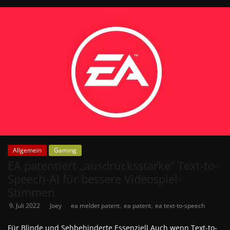
Allgemein
Gaming
EA patentiert „ausdrucksstarke“ Text-to-
Speech-AI für bessere Videospiel-
Stimmen
,
,
9. Juli 2022
Joey
ea meldet patent
ea patent
ea text-to-speech
Für Blinde und Sehbehinderte Essenziell Auch wenn Text-to-