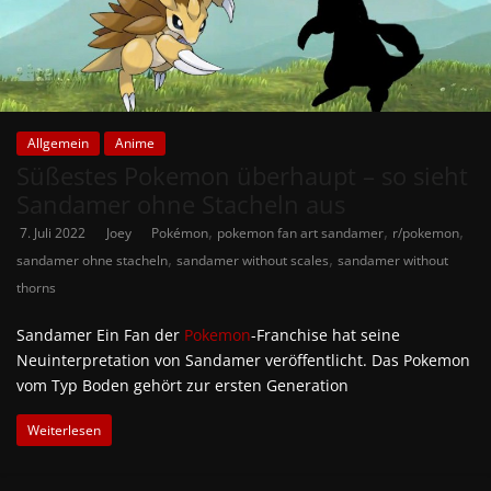
Allgemein
Anime
Süßestes Pokemon überhaupt – so sieht
Sandamer ohne Stacheln aus
,
,
,
7. Juli 2022
Joey
Pokémon
pokemon fan art sandamer
r/pokemon
,
,
sandamer ohne stacheln
sandamer without scales
sandamer without
thorns
Sandamer Ein Fan der
Pokemon
-Franchise hat seine
Neuinterpretation von Sandamer veröffentlicht. Das Pokemon
vom Typ Boden gehört zur ersten Generation
Weiterlesen