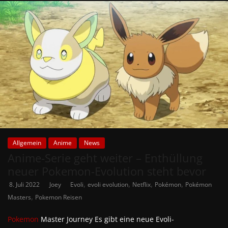
Allgemein
Anime
News
Anime-Serie geht weiter – Enthüllung
neuer Pokemon-Evolution steht bevor
,
,
,
,
8. Juli 2022
Joey
Evoli
evoli evolution
Netflix
Pokémon
Pokémon
,
Masters
Pokemon Reisen
Pokemon
Master Journey Es gibt eine neue Evoli-