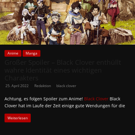
Anime
Manga
Großer Spoiler – Black Clover enthüllt
wahre Identität eines wichtigen
Charakters
25. April 2022
Redaktion
black clover
Achtung, es folgen Spoiler zum Anime!
Black Clover
Black
Clover hat im Laufe der Zeit einige gute Wendungen für die
Weiterlesen