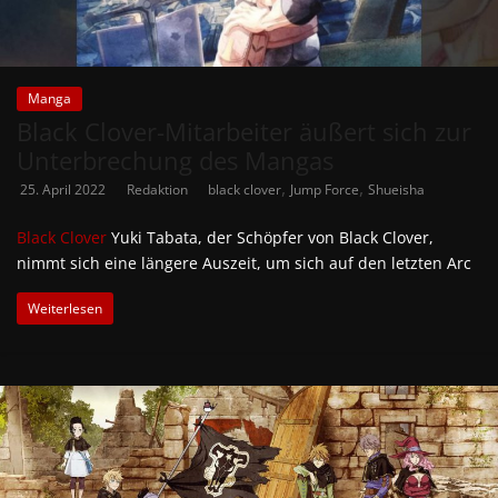
Manga
Black Clover-Mitarbeiter äußert sich zur
Unterbrechung des Mangas
,
,
25. April 2022
Redaktion
black clover
Jump Force
Shueisha
Black Clover
Yuki Tabata, der Schöpfer von Black Clover,
nimmt sich eine längere Auszeit, um sich auf den letzten Arc
Weiterlesen