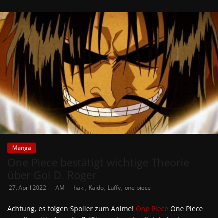
Manga
One Piece bestätigt wichtige Theorie
über Gol D. Roger
,
,
,
27. April 2022
AM
haki
Kaido
Luffy
one piece
Achtung, es folgen Spoiler zum Anime!
One Piece
One Piece