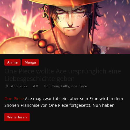
Anime
Manga
One Piece wollte Ace ursprünglich eine
Liebesgeschichte geben
,
,
30. April 2022
AM
Dr. Stone
Luffy
one piece
One Piece
Ace mag zwar tot sein, aber sein Erbe wird in dem
Shonen-Franchise von One Piece fortgesetzt. Nun haben
Weiterlesen