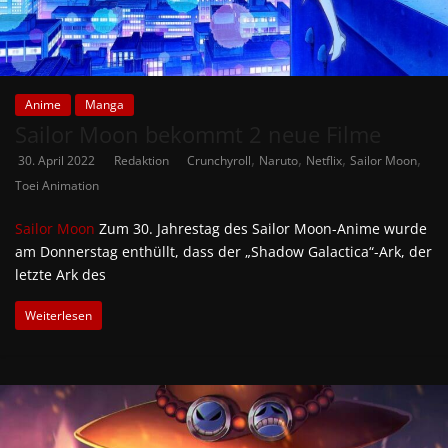
Anime
Manga
Sailor Moon bekommt 2 neue Filme
,
,
,
,
30. April 2022
Redaktion
Crunchyroll
Naruto
Netflix
Sailor Moon
Toei Animation
Sailor Moon
Zum 30. Jahrestag des Sailor Moon-Anime wurde
am Donnerstag enthüllt, dass der „Shadow Galactica“-Ark, der
letzte Ark des
Weiterlesen