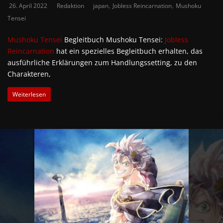
,
,
26. April 2022
Redaktion
japan
Jobless Reincarnation
Mushoku
Tensei
Mushoku Tensei
Begleitbuch Mushoku Tensei:
Jobless
Reincarnation
hat ein spezielles Begleitbuch erhalten, das
ausführliche Erklärungen zum Handlungssetting, zu den
Charakteren,
Weiterlesen