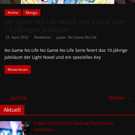
Anime
Manga
No Game No Life erhält Key Visual zum
10-jährigen Jubiläum
,
22. April 2022
Redaktion
japan
No Game No Life
No Game No Life No Game No Life Serie feiert das 10-jährige
Jubiläum der Light Novel und ein spezielles Key
Weiterlesen
← Zurück
Weiter →
Aktuell
Krypto-freundliche Gaming-Plattformen
entdecken