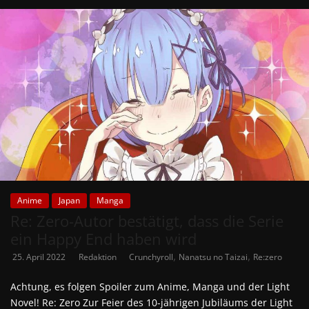
Anime
Japan
Manga
Re: Zero-Autor bestätigt, dass die Serie
ein Happy End haben wird
,
,
25. April 2022
Redaktion
Crunchyroll
Nanatsu no Taizai
Re:zero
Achtung, es folgen Spoiler zum Anime, Manga und der Light
Novel! Re: Zero Zur Feier des 10-jährigen Jubiläums der Light