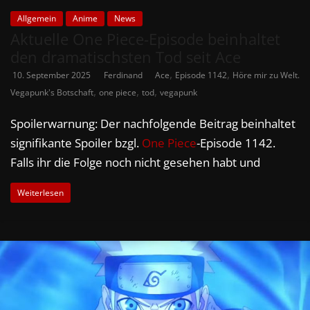
Allgemein
Anime
News
Aktuelle One Piece-Episode beinhaltet
den dramatischsten Tod seit Ace
,
,
10. September 2025
Ferdinand
Ace
Episode 1142
Höre mir zu Welt.
,
,
,
Vegapunk's Botschaft
one piece
tod
vegapunk
Spoilerwarnung: Der nachfolgende Beitrag beinhaltet
signifikante Spoiler bzgl.
One Piece
-Episode 1142.
Falls ihr die Folge noch nicht gesehen habt und
Weiterlesen