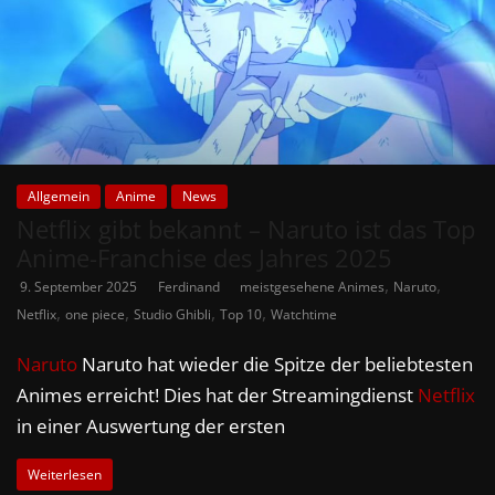
Allgemein
Anime
News
Netflix gibt bekannt – Naruto ist das Top
Anime-Franchise des Jahres 2025
,
,
9. September 2025
Ferdinand
meistgesehene Animes
Naruto
,
,
,
,
Netflix
one piece
Studio Ghibli
Top 10
Watchtime
Naruto
Naruto hat wieder die Spitze der beliebtesten
Animes erreicht! Dies hat der Streamingdienst
Netflix
in einer Auswertung der ersten
Weiterlesen