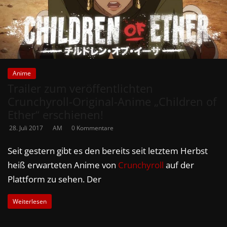
Anime
Trailer zum veröffentlichten
Crunchyroll-Original-Anime „Children of
Ether“ erschienen!
28. Juli 2017
AM
0 Kommentare
Seit gestern gibt es den bereits seit letztem Herbst
heiß erwarteten Anime von
Crunchyroll
auf der
Plattform zu sehen. Der
Weiterlesen