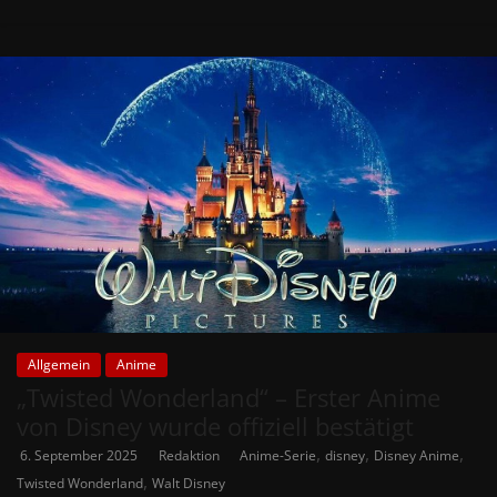
Allgemein
Anime
„Twisted Wonderland“ – Erster Anime
von Disney wurde offiziell bestätigt
,
,
,
6. September 2025
Redaktion
Anime-Serie
disney
Disney Anime
,
Twisted Wonderland
Walt Disney