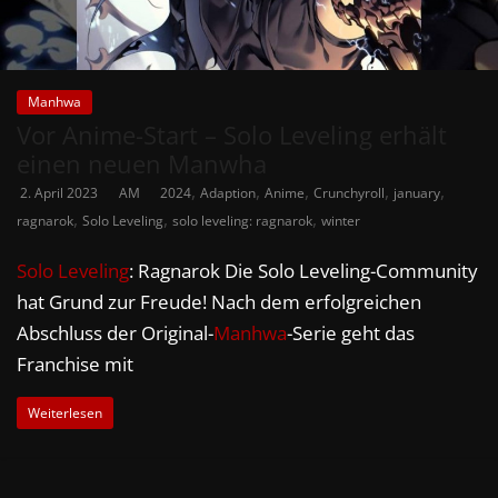
Manhwa
Vor Anime-Start – Solo Leveling erhält
einen neuen Manwha
,
,
,
,
,
2. April 2023
AM
2024
Adaption
Anime
Crunchyroll
january
,
,
,
ragnarok
Solo Leveling
solo leveling: ragnarok
winter
Solo Leveling
: Ragnarok Die Solo Leveling-Community
hat Grund zur Freude! Nach dem erfolgreichen
Abschluss der Original-
Manhwa
-Serie geht das
Franchise mit
Weiterlesen