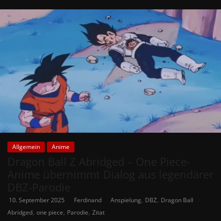
Allgemein
Anime
Dragon Ball Z Abridged – One Piece-
Anime übernimmt Dialog aus legendärer
DBZ-Parodie
,
,
10. September 2025
Ferdinand
Anspielung
DBZ
Dragon Ball
,
,
,
Abridged
one piece
Parodie
Zitat