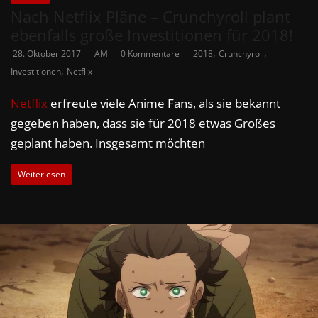
Nach Netflix Pläne – Crunchyroll plant
ebenfalls große Investitionen für 2018!
,
,
28. Oktober 2017
AM
0 Kommentare
2018
Crunchyroll
,
Investitionen
Netflix
Netflix
erfreute viele Anime Fans, als sie bekannt
gegeben haben, dass sie für 2018 etwas Großes
geplant haben. Insgesamt möchten
Weiterlesen