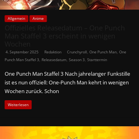
Allgemein
Anime
Offizielles Releasedatum – One Punch
Man Staffel 3 erscheint in wenigen
Wochen
,
,
4. September 2025
Redaktion
Crunchyroll
One Punch Man
One
,
,
,
Punch Man Staffel 3
Releasedatum
Season 3
Starttermin
One Punch Man Staffel 3 Nach jahrelanger Funkstille
ist es nun offiziell: One-Punch Man kehrt in wenigen
Wochen zurück. Schon
Weiterlesen