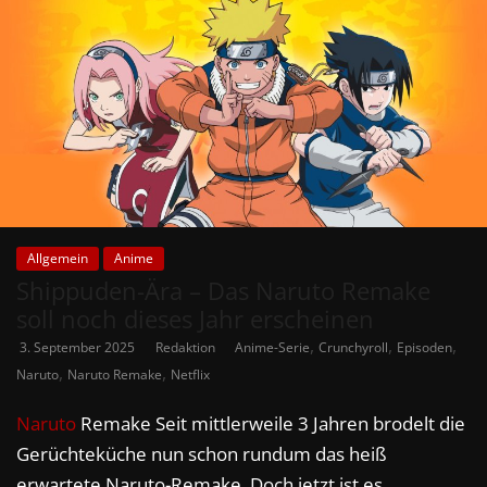
Allgemein
Anime
Shippuden-Ära – Das Naruto Remake
soll noch dieses Jahr erscheinen
,
,
,
3. September 2025
Redaktion
Anime-Serie
Crunchyroll
Episoden
,
,
Naruto
Naruto Remake
Netflix
Naruto
Remake Seit mittlerweile 3 Jahren brodelt die
Gerüchteküche nun schon rundum das heiß
erwartete Naruto-Remake. Doch jetzt ist es