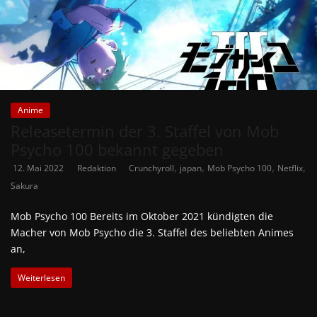
Anime
Releasetermin der 3. Staffel von Mob
Psycho 100 bekannt gegeben
,
,
,
,
12. Mai 2022
Redaktion
Crunchyroll
japan
Mob Psycho 100
Netflix
Sakura
Mob Psycho 100 Bereits im Oktober 2021 kündigten die
Macher von Mob Psycho die 3. Staffel des beliebten Animes
an,
Weiterlesen