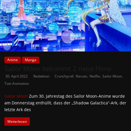
Anime
Manga
Sailor Moon bekommt 2 neue Filme
,
,
,
,
30. April 2022
Redaktion
Crunchyroll
Naruto
Netflix
Sailor Moon
Toei Animation
Sailor Moon
Zum 30. Jahrestag des Sailor Moon-Anime wurde
am Donnerstag enthüllt, dass der „Shadow Galactica“-Ark, der
letzte Ark des
Weiterlesen