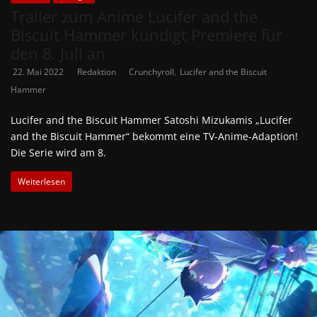
Trailer zum Anime Lucifer and the
Biscuit Hammer kündigt Premiere für
den 8. Juli an
,
22. Mai 2022
Redaktion
Crunchyroll
Lucifer and the Biscuit
Hammer
Lucifer and the Biscuit Hammer Satoshi Mizukamis „Lucifer
and the Biscuit Hammer“ bekommt eine TV-Anime-Adaption!
Die Serie wird am 8.
Weiterlesen