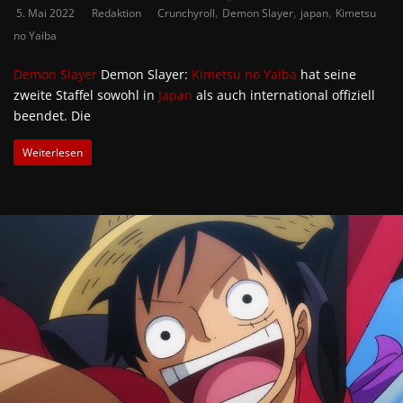
,
,
,
5. Mai 2022
Redaktion
Crunchyroll
Demon Slayer
japan
Kimetsu
no Yaiba
Demon Slayer
Demon Slayer:
Kimetsu no Yaiba
hat seine
zweite Staffel sowohl in
Japan
als auch international offiziell
beendet. Die
Weiterlesen