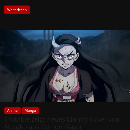
Weiterlesen
Anime
Manga
Ufotable zeigt neues Blu-ray Cover von
Nezuko aus Demon Slayer