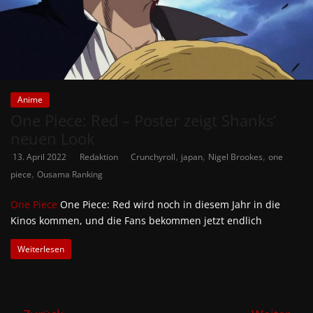
Anime
One Piece: Red – Poster zeigt Shanks‘
neuen Look
,
,
,
13. April 2022
Redaktion
Crunchyroll
japan
Nigel Brookes
one
,
piece
Ousama Ranking
One Piece
One Piece: Red wird noch in diesem Jahr in die
Kinos kommen, und die Fans bekommen jetzt endlich
Weiterlesen