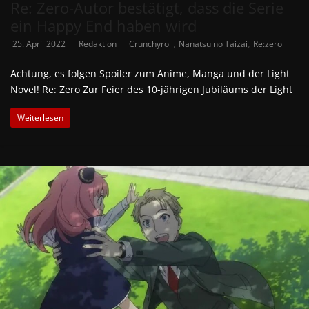
Re: Zero-Autor bestätigt, dass die Serie
ein Happy End haben wird
,
,
25. April 2022
Redaktion
Crunchyroll
Nanatsu no Taizai
Re:zero
Achtung, es folgen Spoiler zum Anime, Manga und der Light
Novel! Re: Zero Zur Feier des 10-jährigen Jubiläums der Light
Weiterlesen