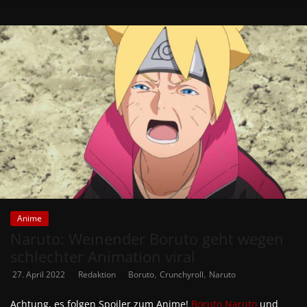
Anime
Naruto: Weinender Boruto geht wegen
schlechter Animation viral
,
,
27. April 2022
Redaktion
Boruto
Crunchyroll
Naruto
Achtung, es folgen Spoiler zum Anime!
Boruto
Naruto
und