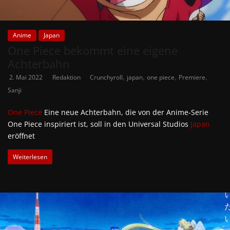
Anime
Japan
One Piece bekommt eine eigene
Achterbahn
,
,
,
,
2. Mai 2022
Redaktion
Crunchyroll
japan
one piece
Premiere
Sanji
One Piece
Eine neue Achterbahn, die von der Anime-Serie
One Piece inspiriert ist, soll in den Universal Studios
Japan
eröffnet
Weiterlesen