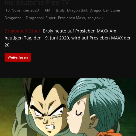
ins deutsche Free-TV
,
,
,
13. November 2020
AM
Broly
Dragon Ball
Dragon Ball Super
,
,
,
Dragonball
Dragonball Super
Prosieben Maxx
son goku
Dragonball Super
: Broly heute auf Prosieben MAXX Am
heutigen Tag, den 19. Juni 2020, wird auf Prosieben MAXX der
20.
Weiterlesen