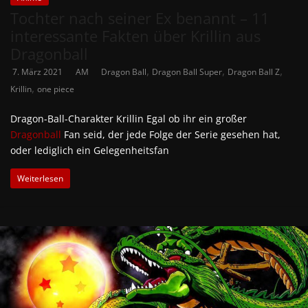
Tochter nach seiner Ex benannt – 11
interessante Fakten über Krillin aus
Dragonball
,
,
,
7. März 2021
AM
Dragon Ball
Dragon Ball Super
Dragon Ball Z
,
Krillin
one piece
Dragon-Ball-Charakter Krillin Egal ob ihr ein großer
Dragonball
Fan seid, der jede Folge der Serie gesehen hat,
oder lediglich ein Gelegenheitsfan
Weiterlesen