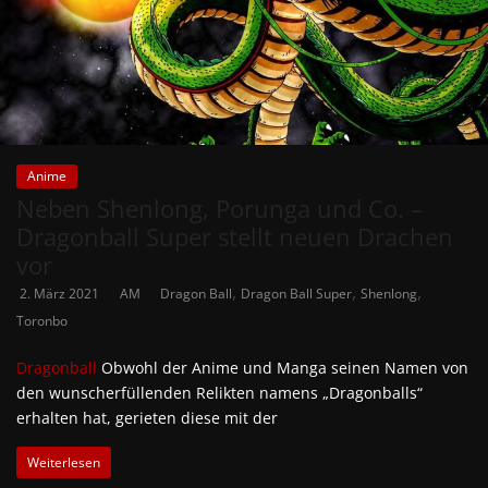
Anime
Neben Shenlong, Porunga und Co. –
Dragonball Super stellt neuen Drachen
vor
,
,
,
2. März 2021
AM
Dragon Ball
Dragon Ball Super
Shenlong
Toronbo
Dragonball
Obwohl der Anime und Manga seinen Namen von
den wunscherfüllenden Relikten namens „Dragonballs“
erhalten hat, gerieten diese mit der
Weiterlesen