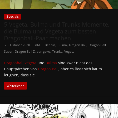
Specials
5 Vegeta, Bulma und Trunks Momente,
die Bulma und Vegeta zum besten
Dragonball-Paar machen
,
,
,
23. Oktober 2020
AM
Beerus
Bulma
Dragon Ball
Dragon Ball
,
,
,
,
Super
Dragon Ball Z
son goku
Trunks
Vegeta
Dragonball
Vegeta
und
Bulma
sind zwar nicht das
Hauptpärchen von
Dragon Ball
, aber es lässt sich kaum
leugnen, dass sie
Weiterlesen