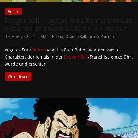
Anime
Dragonball: Vegetas Frau Bulma trat das
erste mal in einem anderen Anime auf
,
,
14. Februar 2021
AM
Bulma
Dragon Ball
Urusei Yatsura
Vegetas Frau
Bulma
Vegetas Frau Bulma war der zweite
Charakter, der jemals in der
Dragon Ball
-Franchise eingeführt
wurde und erschien
Weiterlesen