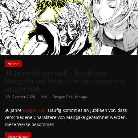
Anime
30 Jahre Dragonball – Berühmte
Mangaka zeichnen ihre Versionen von
Dragonball
,
19. Oktober 2020
AM
Dragon Ball
Manga
30 Jahre
Dragon Ball
Häufig kommt es an Jubiläen vor, dass
verschiedene Charaktere von Mangaka gezeichnet werden.
Diese Werke bekommen
Weiterlesen