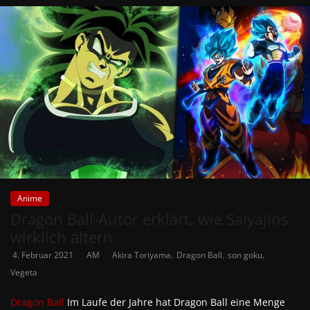
Anime
Dragon Ball-Autor erklärt, wie Saiyajins
wirklich altern
,
,
,
4. Februar 2021
AM
Akira Toriyama
Dragon Ball
son goku
Vegeta
Dragon Ball
Im Laufe der Jahre hat Dragon Ball eine Menge