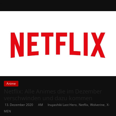
Anime
Netflix: Alle Animes die im Dezember
verschwinden und dazu kommen
,
,
,
13. Dezember 2020
AM
Inuyashiki Last Hero
Netflix
Wolverine
X-
MEN