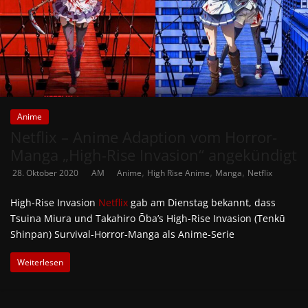
Anime
Netflix – Anime Adaption vom Horror-
Manga „High-Rise Invasion“ angekündigt
,
,
,
28. Oktober 2020
AM
Anime
High Rise Anime
Manga
Netflix
High-Rise Invasion
Netflix
gab am Dienstag bekannt, dass
Tsuina Miura und Takahiro Ōba’s High-Rise Invasion (Tenkū
Shinpan) Survival-Horror-Manga als Anime-Serie
Weiterlesen