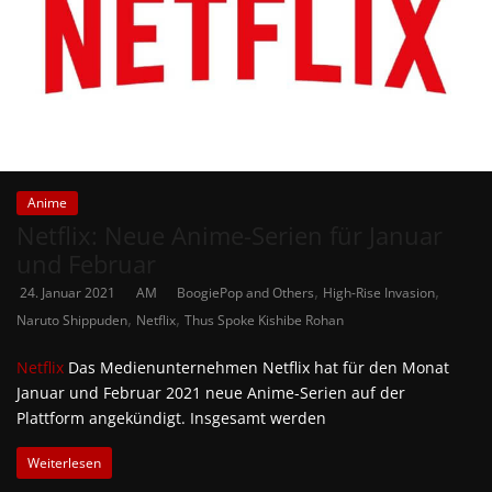
Anime
Netflix: Neue Anime-Serien für Januar
und Februar
,
,
24. Januar 2021
AM
BoogiePop and Others
High-Rise Invasion
,
,
Naruto Shippuden
Netflix
Thus Spoke Kishibe Rohan
Netflix
Das Medienunternehmen Netflix hat für den Monat
Januar und Februar 2021 neue Anime-Serien auf der
Plattform angekündigt. Insgesamt werden
Weiterlesen