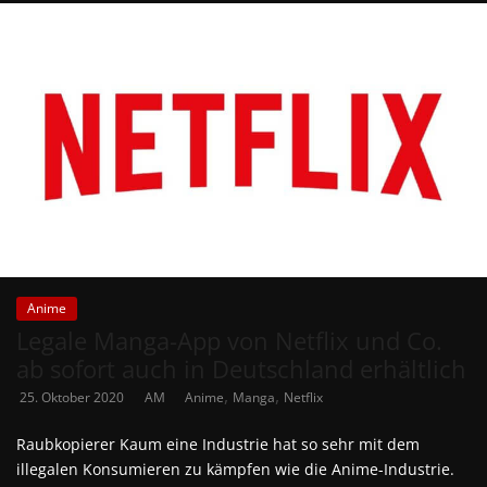
Anime
Legale Manga-App von Netflix und Co.
ab sofort auch in Deutschland erhältlich
,
,
25. Oktober 2020
AM
Anime
Manga
Netflix
Raubkopierer Kaum eine Industrie hat so sehr mit dem
illegalen Konsumieren zu kämpfen wie die Anime-Industrie.