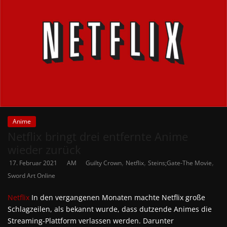
Anime
Netflix bringt drei entfernte Anime
wieder zurück
,
,
,
17. Februar 2021
AM
Guilty Crown
Netflix
Steins;Gate-The Movie
Sword Art Online
Netflix
In den vergangenen Monaten machte Netflix große
Schlagzeilen, als bekannt wurde, dass dutzende Animes die
Streaming-Plattform verlassen werden. Darunter