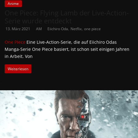
Anime
One Piece: Flying Lamb der Live-Action-
Serie wurde entdeckt
,
,
13. März 2021
AM
Eiichiro Oda
Netflix
one piece
One Piece
Eine Live-Action-Serie, die auf Eiichiro Odas
Manga-Serie One Piece basiert, ist schon seit einigen Jahren
in Arbeit. Von
Weiterlesen